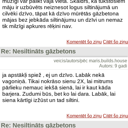
mūžīgi var palikt vājā vieta. Skaidrs, ka tūkstošiem
māju ir uzbūvēts neiznesot logus siltinājumā un
cilvēki dzīvo, tāpat kā dzīvo mūrētās gāzbetona
mājas bez jebkāda siltinājumu un dzīvi un nemaz
tik milzīgi apkures rēķini nav.
Komentēt šo ziņu
Citēt šo ziņu
Re: Nesiltināts gāzbetons
veicis/autors/pēc maris.builds.house
Autors: 9 gadi
ja apstākļi spiež , ej un dzīvo. Labāk nekā
vagoniņā. Tikai nokrāso sienu 2X, lai mitrums
pārlieku nemauc iekšā sienā, lai ir kaut kāda
barjera. Zudumi būs, bet ko lai dara. Labāk, lai
siena kārtīgi izžūst un tad siltini.
Komentēt šo ziņu
Citēt šo ziņu
Re: Nesiltināts gāzbetons