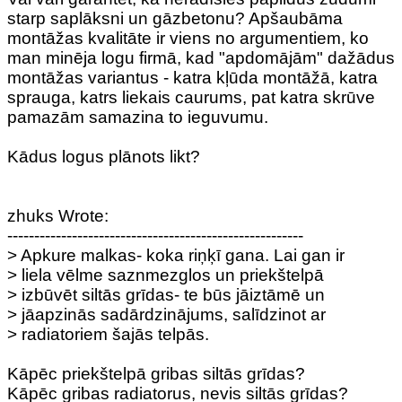
starp saplāksni un gāzbetonu? Apšaubāma
montāžas kvalitāte ir viens no argumentiem, ko
man minēja logu firmā, kad "apdomājām" dažādus
montāžas variantus - katra kļūda montāžā, katra
sprauga, katrs liekais caurums, pat katra skrūve
pamazām samazina to ieguvumu.
Kādus logus plānots likt?
zhuks Wrote:
-------------------------------------------------------
> Apkure malkas- koka riņķī gana. Lai gan ir
> liela vēlme saznmezglos un priekštelpā
> izbūvēt siltās grīdas- te būs jāiztāmē un
> jāapzinās sadārdzinājums, salīdzinot ar
> radiatoriem šajās telpās.
Kāpēc priekštelpā gribas siltās grīdas?
Kāpēc gribas radiatorus, nevis siltās grīdas?