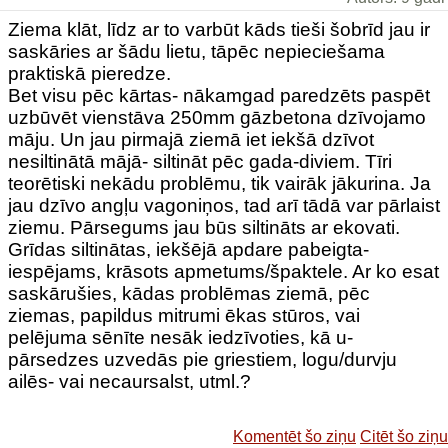
Ziema klāt, līdz ar to varbūt kāds tieši šobrīd jau ir
saskāries ar šādu lietu, tāpēc nepieciešama
praktiskā pieredze.
Bet visu pēc kārtas- nākamgad paredzēts paspēt
uzbūvēt vienstāva 250mm gāzbetona dzīvojamo
māju. Un jau pirmajā ziemā iet iekšā dzīvot
nesiltinātā mājā- siltināt pēc gada-diviem. Tīri
teorētiski nekādu problēmu, tik vairāk jākurina. Ja
jau dzīvo angļu vagoniņos, tad arī tādā var pārlaist
ziemu. Pārsegums jau būs siltināts ar ekovati.
Grīdas siltinātas, iekšējā apdare pabeigta-
iespējams, krāsots apmetums/špaktele. Ar ko esat
saskārušies, kādas problēmas ziemā, pēc
ziemas, papildus mitrumi ēkas stūros, vai
pelējuma sēnīte nesāk iedzīvoties, kā u-
pārsedzes uzvedās pie griestiem, logu/durvju
ailēs- vai necaursalst, utml.?
Komentēt šo ziņu
Citēt šo ziņu