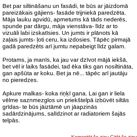
Bet par siltināšanu un fasādi, te būs ar jāizdomā
pareizākais gājiens- fasāde trijniekā paredzēta.
Māja lauku apvidū, apmetums kā tāds nederēs,
spunde par dārgu, māja vienstāva- līdz ar to
vizuāli labi izskatīsies. Un jumts ir plānots kā
zaļais jumts- ļoti ceru, ka izdosies. Tāpēc pirmajā
gadā paredzēts arī jumtu nepabeigt līdz galam.
Protams, ja manīs, ka jau var dzīvot mājā iekšā,
bet vēl ir laiks fasādei, tad ēka tiks gan nosiltināta,
gan apšūta ar koku. Bet ja nē... tāpēc arī jautāju
no pieredzes.
Apkure malkas- koka riņķī gana. Lai gan ir liela
vēlme saznmezglos un priekštelpā izbūvēt siltās
grīdas- te būs jāiztāmē un jāapzinās
sadārdzinājums, salīdzinot ar radiatoriem šajās
telpās.