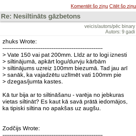
Komentēt šo ziņu
Citēt šo ziņu
Re: Nesiltināts gāzbetons
veicis/autors/pēc binary
Autors: 9 gadi
zhuks Wrote:
-------------------------------------------------------
> Vate 150 vai pat 200mm. Līdz ar to logi iznesti
> siltinājumā, apkārt logu/durvju kārbām
> siltinājums uzreiz 100mm biezumā. Tad jau arī
> sanāk, ka vajadzētu uzlīmēt vati 100mm pie
> dzegas/jumta kastes.
Kā tur bija ar to siltināšanu - varēja no jebkuras
vietas siltināt? Es kaut kā savā prātā iedomājos,
ka tipiski siltina no apakšas uz augšu.
Zodčijs Wrote:
-------------------------------------------------------