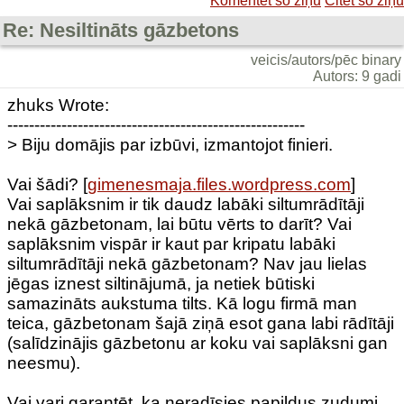
Komentēt šo ziņu
Citēt šo ziņu
Re: Nesiltināts gāzbetons
veicis/autors/pēc binary
Autors: 9 gadi
zhuks Wrote:
-------------------------------------------------------
> Biju domājis par izbūvi, izmantojot finieri.
Vai šādi? [
gimenesmaja.files.wordpress.com
]
Vai saplāksnim ir tik daudz labāki siltumrādītāji
nekā gāzbetonam, lai būtu vērts to darīt? Vai
saplāksnim vispār ir kaut par kripatu labāki
siltumrādītāji nekā gāzbetonam? Nav jau lielas
jēgas iznest siltinājumā, ja netiek būtiski
samazināts aukstuma tilts. Kā logu firmā man
teica, gāzbetonam šajā ziņā esot gana labi rādītāji
(salīdzinājis gāzbetonu ar koku vai saplāksni gan
neesmu).
Vai vari garantēt, ka neradīsies papildus zudumi