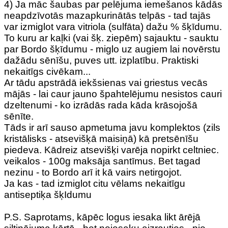
4) Ja māc šaubas par pelējuma iemešanos kādās
neapdzīvotās mazapkurinātās telpās - tad tajās
var izmiglot vara vitriola (sulfāta) dažu % šķīdumu.
To kuru ar kaļki (vai šķ. ziepēm) sajauktu - sauktu
par Bordo šķīdumu - miglo uz augiem lai novērstu
dažādu sēnīšu, puves utt. izplatību. Praktiski
nekaitīgs civēkam...
Ar tādu apstrādā iekšsienas vai griestus vecās
mājās - lai caur jauno špahtelējumu nesistos cauri
dzeltenumi - ko izrādās rada kāda krāsojošā
sēnīte.
Tāds ir arī sauso apmetuma javu komplektos (zils
kristālisks - atsevišķā maisiņā) kā pretsēnīšu
piedeva. Kādreiz atsevišķi varēja nopirkt celtniec.
veikalos - 100g maksāja santīmus. Bet tagad
nezinu - to Bordo arī it kā vairs netirgojot.
Ja kas - tad izmiglot citu vēlams nekaitīgu
antiseptiķa šķIdumu
P.S. Saprotams, kāpēc logus iesaka likt ārējā