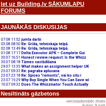
Iet uz Building.lv SĀKUMLAPU
FORUMS
JAUNĀKĀS DISKUSIJAS
Nesiltināts gāzbetons
veicis/autors/pēc zhuks
Autors: 9 gadi