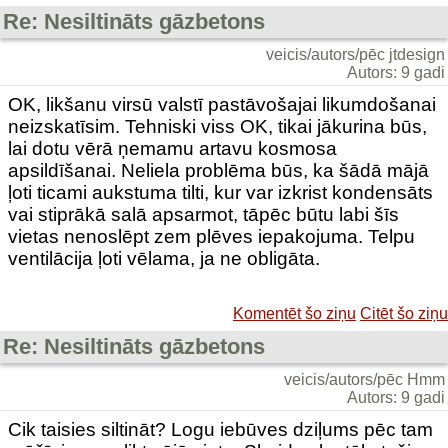
Re: Nesiltināts gāzbetons
veicis/autors/pēc jtdesign
Autors: 9 gadi
OK, likšanu virsū valstī pastāvošajai likumdošanai
neizskatīsim. Tehniski viss OK, tikai jākurina būs,
lai dotu vērā ņemamu artavu kosmosa
apsildīšanai. Neliela problēma būs, ka šādā mājā
ļoti ticami aukstuma tilti, kur var izkrist kondensāts
vai stiprākā salā apsarmot, tāpēc būtu labi šīs
vietas nenoslēpt zem plēves iepakojuma. Telpu
ventilācija ļoti vēlama, ja ne obligāta.
Komentēt šo ziņu
Citēt šo ziņu
Re: Nesiltināts gāzbetons
veicis/autors/pēc Hmm
Autors: 9 gadi
Cik taisies siltināt? Logu iebūves dziļums pēc tam