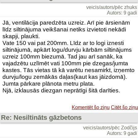
veicis/autors/pēc zhuks
Autors: 9 gadi
Jā, ventilācija paredzēta uzreiz. Arī pie ārsienām
līdz siltinājuma veikšanai netiks izvietoti nekādi
skapji, plaukti.
Vate 150 vai pat 200mm. Līdz ar to logi iznesti
siltinājumā, apkārt logu/durvju kārbām siltinājums
uzreiz 100mm biezumā. Tad jau arī sanāk, ka
vajadzētu uzlīmēt vati 100mm pie dzegas/jumta
kastes. Tās vietas tā kā varētu nesamirkt, izņemto
durvju/logu zemākās daļas(kaut kas jāizdomā).
Jumta pārkare plānota metru plata.
Njā, izklausās diezgan neprātīgi šitā darīties.
Komentēt šo ziņu
Citēt šo ziņu
Re: Nesiltināts gāzbetons
veicis/autors/pēc Zodčijs
Autors: 9 gadi