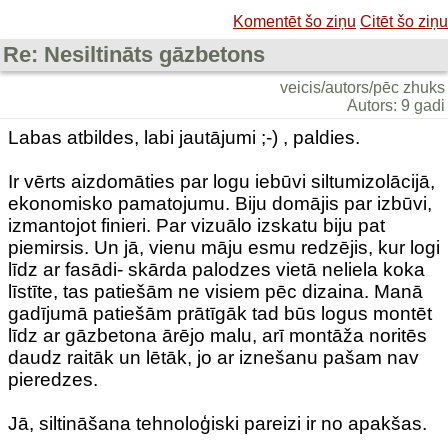
Komentēt šo ziņu
Citēt šo ziņu
Re: Nesiltināts gāzbetons
veicis/autors/pēc zhuks
Autors: 9 gadi
Labas atbildes, labi jautājumi ;-) , paldies.
Ir vērts aizdomāties par logu iebūvi siltumizolācijā,
ekonomisko pamatojumu. Biju domājis par izbūvi,
izmantojot finieri. Par vizuālo izskatu biju pat
piemirsis. Un jā, vienu māju esmu redzējis, kur logi
līdz ar fasādi- skārda palodzes vietā neliela koka
līstīte, tas patiešām ne visiem pēc dizaina. Manā
gadījumā patiešām prātīgāk tad būs logus montēt
līdz ar gāzbetona ārējo malu, arī montāža noritēs
daudz raitāk un lētāk, jo ar iznešanu pašam nav
pieredzes.
Jā, siltināšana tehnoloģiski pareizi ir no apakšas.