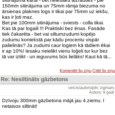
siltinājuma kārtā - bet neiesaku aizrauties - pie
150mm sitinājuma un 75mm rāmja biezuma no
ārsienas plaknes logs ir tikai par 75mm uz iekšu,
kas ir ļoti maz.
Bet pie 100mm sitinājuma - sviests - colla tikai.
Kas tā par logaili !!! Praktiski bez ēnas. Fasāde
tiek čakarēta - bet vai siltumzudumi kopējo
zudumu kontekstā par kādu procentu vispār
palielinās? Ja zudumi caur logiem kā tādiem ēkai
ir ap 10%! Iesaku neielikt vienu loģeli tur kur bez
tā var iztikt - un ieguvums būs lielāks! Kaut kā tā...
Komentēt šo ziņu
Citēt šo ziņu
Re: Nesiltināts gāzbetons
veicis/autors/pēc zigmars
Autors: 9 gadi
Dzīvoju 300mm gāzbetona mājā jau 4.ziemu. I
netaisos siltināt!