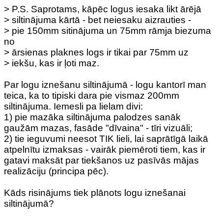
> P.S. Saprotams, kāpēc logus iesaka likt ārējā
> siltinājuma kārtā - bet neiesaku aizrauties -
> pie 150mm sitinājuma un 75mm rāmja biezuma
no
> ārsienas plaknes logs ir tikai par 75mm uz
> iekšu, kas ir ļoti maz.
Par logu iznešanu siltinājumā - logu kantorī man
teica, ka to tipiski dara pie vismaz 200mm
siltinājuma. Iemesli pa lielam divi:
1) pie mazāka siltinājuma palodzes sanāk
gaužām mazas, fasāde "dīvaina" - tīri vizuāli;
2) tie ieguvumi neesot TIK lieli, lai saprātīgā laikā
atpelnītu izmaksas - vairāk piemēroti tiem, kas ir
gatavi maksāt par tiekšanos uz pasīvās mājas
realizāciju (principa pēc).
Kāds risinājums tiek plānots logu iznešanai
siltinājumā?