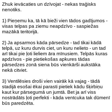
Zhuk ievācaties un dzīvojat - nekas traģisks
nenotiks.
1) Pieņemu ka, tā kā bieži vien tādos gadījumos -
visas telpas pa ziemu neapdzīvo - saspiežas
mazākā teritorijā.
2) Ja apsarmos kāda pārsedze - tad tikai kādā
telpā, uz kuru durvis ciet, un kuru nelieto - un tad
arī tikai pie ļoti lieliem āra mīnusiem. Telpās kuras
apdzīvos - pie pietiekošas apkures tādas
pārsedzes zonā siena būs vienkārši aukstāka
nekā citviet.
3) Ventilēsies droši vien vairāk kā vajag - tādā
stadijā esošai ēkai parasti pietiek kādu šķirbiņu
kaut kur pārsegumā un jumtā. Bet ja arī viss
nostrādāts ļoti perfekti - kāda ventcuka tak dūmenī
būs paredzēta.