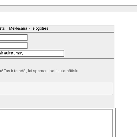
sts
•
Meklēšana
•
Ielogoties
 Tas ir tamdēļ, lai spameru boti automātiski












 