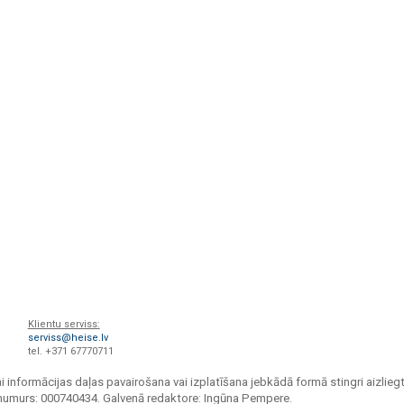
Klientu serviss:
serviss@heise.lv
tel. +371 67770711
i informācijas daļas pavairošana vai izplatīšana jebkādā formā stingri aizliegt
s numurs: 000740434. Galvenā redaktore: Ingūna Pempere.