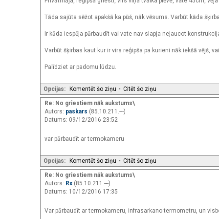
Privātmāja, reģipša griesti, virs viņa tvaika plēve, vate 45cm, vēj
Tāda sajūta sēžot apakšā ka pūš, nāk vēsums. Varbūt kāda šķirba,
Ir kāda iespēja pārbaudīt vai vate nav slapja nejaucot konstrukcij
Varbūt šķirbas kaut kur ir virs reģipša pa kurieni nāk iekšā vējš, va
Palīdziet ar padomu lūdzu.
Opcijas:
Komentēt šo ziņu
•
Citēt šo ziņu
Re: No griestiem nāk aukstums\
Autors:
paskars
(85.10.211.---)
Datums: 09/12/2016 23:52
var pārbaudīt ar termokameru
Opcijas:
Komentēt šo ziņu
•
Citēt šo ziņu
Re: No griestiem nāk aukstums\
Autors:
Rx
(85.10.211.---)
Datums: 10/12/2016 17:35
Var pārbaudīt ar termokameru, infrasarkano termometru, un visbei