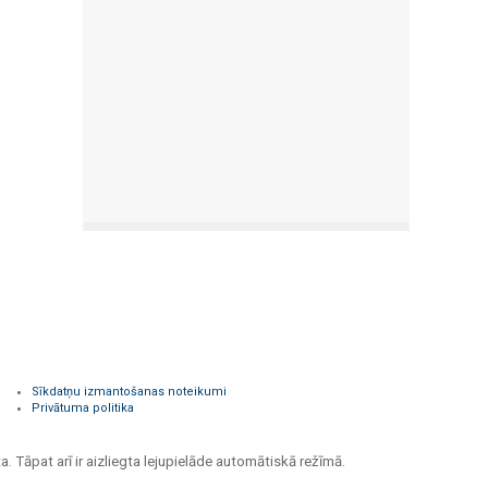
Sīkdatņu izmantošanas noteikumi
Privātuma politika
a. Tāpat arī ir aizliegta lejupielāde automātiskā režīmā.