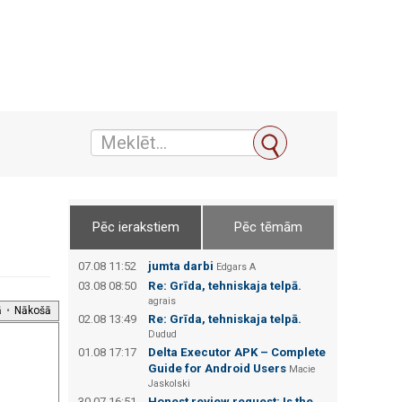
Pēc ierakstiem
Pēc tēmām
07.08 11:52
jumta darbi
Edgars А
03.08 08:50
Re: Grīda, tehniskaja telpā.
agrais
ā
•
Nākošā
02.08 13:49
Re: Grīda, tehniskaja telpā.
Dudud
01.08 17:17
Delta Executor APK – Complete
Guide for Android Users
Macie
Jaskolski
30.07 16:51
Honest review request: Is the