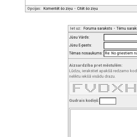
Opcijas:
Komentēt šo ziņu
•
Citēt šo ziņu
Iet uz:
Foruma saraksts
•
Tēmu sarak
Jūsu Vārds:
Jūsu E-pasts:
Tēmas nosaukums:
Aizsardzība pret mēstulēm:
Lūdzu, ierakstiet apakšā redzamo kodu!
neliktu iekšā visādu drazu.
 ********  **     **  ********   **     **  **     ** 
 **        **     **  **     **   **   **   **     ** 
 **        **     **  **     **    ** **    **     ** 
 ******    **     **  **     **     ***     ********* 
 **         **   **   **     **    ** **    **     ** 
 **          ** **    **     **   **   **   **     ** 
 **           ***     ********   **     **  **     **
Gudrais kodiņš: