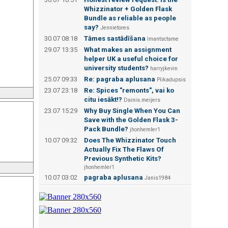
Whizzinator + Golden Flask
Bundle as reliable as people
say?
Jennietores
30.07 08:18
Tāmes sastādīšana
Imantsctame
29.07 13:35
What makes an assignment
helper UK a useful choice for
university students?
harryjkevin
25.07 09:33
Re: pagraba aplusana
Plikadupsis
23.07 23:18
Re: Spices "remonts", vai ko
citu iesākt!?
Dainis.meijers
23.07 15:29
Why Buy Single When You Can
Save with the Golden Flask 3-
Pack Bundle?
jhonhemler1
10.07 09:32
Does The Whizzinator Touch
Actually Fix The Flaws Of
Previous Synthetic Kits?
jhonhemler1
10.07 03:02
pagraba aplusana
Janis1984