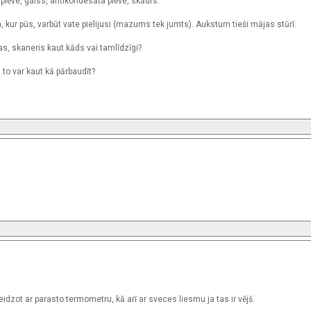
a plēve, gaiss, antikondesāta plēve, skādrs.
 kur pūs, varbūt vate pielijusi (mazums tek jumts). Aukstum tieši mājas stūrī.
as, skaneris kaut kāds vai tamlīdzīgi?
i to var kaut kā pārbaudīt?
dzot ar parasto termometru, kā arī ar sveces liesmu ja tas ir vējš.