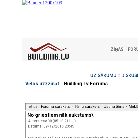
ZIŅAS
FOR
UZ SĀKUMU
::
DISKUS
Vēlos uzzzināt
: Building.Lv Forums
Iet uz:
Foruma saraksts
•
Tēmu saraksts
•
Jauna tēma
•
Mekl
No griestiem nāk aukstums\
Autors:
teo00
(85.10.211.---)
Datums: 09/12/2016 23:45