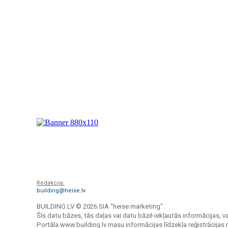
Redakcija:
building@heise.lv
BUILDING.LV ©
2026 SIA "heise marketing".
Šīs datu bāzes, tās daļas vai datu bāzē iekļautās informācijas, va
Portāla www.building.lv masu informācijas līdzekļa reģistrācija