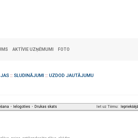
UMS
AKTĪVIE UZŅĒMUMI
FOTO
IJAS
::
SLUDINĀJUMI
::
UZDOD JAUTĀJUMU
ēšana
•
Ielogoties
•
Drukas skats
Iet uz Tēmu:
Iepriekšēj