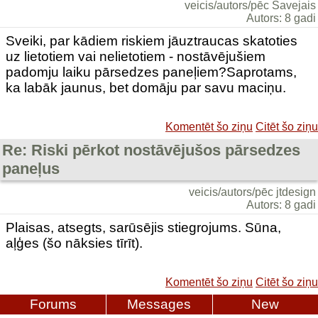
veicis/autors/pēc Savejais
Autors: 8 gadi
Sveiki, par kādiem riskiem jāuztraucas skatoties
uz lietotiem vai nelietotiem - nostāvējušiem
padomju laiku pārsedzes paneļiem?Saprotams,
ka labāk jaunus, bet domāju par savu maciņu.
Komentēt šo ziņu
Citēt šo ziņu
Re: Riski pērkot nostāvējušos pārsedzes
paneļus
veicis/autors/pēc jtdesign
Autors: 8 gadi
Plaisas, atsegts, sarūsējis stiegrojums. Sūna,
aļģes (šo nāksies tīrīt).
Komentēt šo ziņu
Citēt šo ziņu
Forums
Messages
New