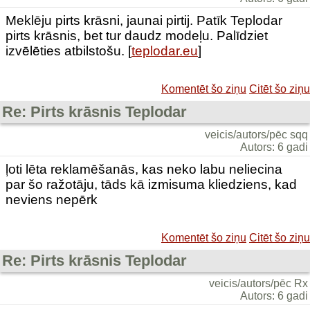
Meklēju pirts krāsni, jaunai pirtij. Patīk Teplodar
pirts krāsnis, bet tur daudz modeļu. Palīdziet
izvēlēties atbilstošu. [
teplodar.eu
]
Komentēt šo ziņu
Citēt šo ziņu
Re: Pirts krāsnis Teplodar
veicis/autors/pēc sqq
Autors: 6 gadi
ļoti lēta reklamēšanās, kas neko labu neliecina
par šo ražotāju, tāds kā izmisuma kliedziens, kad
neviens nepērk
Komentēt šo ziņu
Citēt šo ziņu
Re: Pirts krāsnis Teplodar
veicis/autors/pēc Rx
Autors: 6 gadi