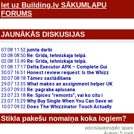
Iet uz Building.lv SĀKUMLAPU
FORUMS
JAUNĀKĀS DISKUSIJAS
Stikla pakešu nomaiņa koka logiem?
veicis/autors/pēc sparx
Autors: 5 gadi