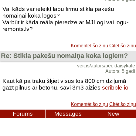
Vai kāds var ieteikt labu firmu stikla pakešu
nomaiņai koka logos?
Varbūt ir kāda reāla pieredze ar MJLogi vai logu-
remonts.lv?
Komentēt šo ziņu
Citēt šo ziņu
Re: Stikla pakešu nomaiņa koka logiem?
veicis/autors/pēc daisykale
Autors: 5 gadi
Kaut kā pa traku šķiet visus tos 800 cm dziļumā
gāzt pilnus ar betonu, savi 3m3 aizies
scribble io
Komentēt šo ziņu
Citēt šo ziņu
Forums
Messages
New