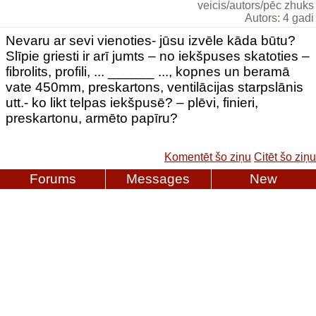
veicis/autors/pēc zhuks
Autors: 4 gadi
Nevaru ar sevi vienoties- jūsu izvēle kāda būtu?
Slīpie griesti ir arī jumts – no iekšpuses skatoties –
fibrolits, profili, ... ______ ..., kopnes un beramā
vate 450mm, preskartons, ventilācijas starpslānis
utt.- ko likt telpas iekšpusē? – plēvi, finieri,
preskartonu, armēto papīru?
Komentēt šo ziņu
Citēt šo ziņu
Forums
Messages
New