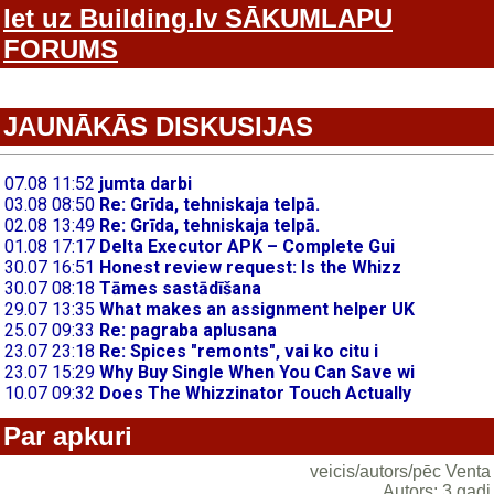
Iet uz Building.lv SĀKUMLAPU
FORUMS
JAUNĀKĀS DISKUSIJAS
Par apkuri
veicis/autors/pēc Venta
Autors: 3 gadi