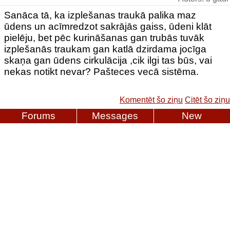
Sanāca tā, ka izplešanas traukā palika maz
ūdens un acīmredzot sakrājās gaiss, ūdeni klāt
pielēju, bet pēc kurināšanas gan trubās tuvāk
izplešanās traukam gan katlā dzirdama jocīga
skaņa gan ūdens cirkulācija ,cik ilgi tas būs, vai
nekas notikt nevar? Pašteces vecā sistēma.
Komentēt šo ziņu
Citēt šo ziņu
Forums
Messages
New