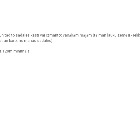
i un tad to sadales kasti var izmantot vairākām mājām (tā man lauku zemē ir - ieli
ost un barot no manas sadales)
uz 120m minimāls.