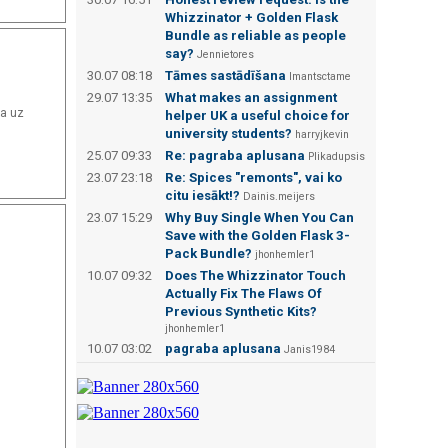
Whizzinator + Golden Flask
Bundle as reliable as people
say?
Jennietores
30.07 08:18
Tāmes sastādīšana
Imantsctame
29.07 13:35
What makes an assignment
ka uz
helper UK a useful choice for
university students?
harryjkevin
25.07 09:33
Re: pagraba aplusana
Plikadupsis
23.07 23:18
Re: Spices "remonts", vai ko
citu iesākt!?
Dainis.meijers
23.07 15:29
Why Buy Single When You Can
Save with the Golden Flask 3-
Pack Bundle?
jhonhemler1
10.07 09:32
Does The Whizzinator Touch
Actually Fix The Flaws Of
Previous Synthetic Kits?
jhonhemler1
10.07 03:02
pagraba aplusana
Janis1984