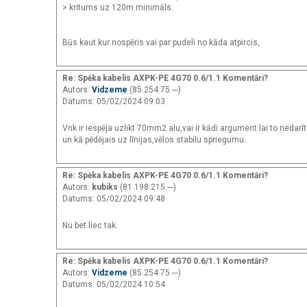
> kritums uz 120m minimāls.
Būs kaut kur nospēris vai par pudeli no kāda atpircis,
Re: Spēka kabelis AXPK-PE 4G70 0.6/1.1 Komentāri?
Autors:
Vidzeme
(85.254.75.---)
Datums: 05/02/2024 09:03
Vnk ir iespēja uzlikt 70mm2 alu,vai ir kādi argument lai to nedar
un kā pēdējais uz līnijas,vēlos stabilu spriegumu..
Re: Spēka kabelis AXPK-PE 4G70 0.6/1.1 Komentāri?
Autors:
kubiks
(81.198.215.---)
Datums: 05/02/2024 09:48
Nu bet liec tak.
Re: Spēka kabelis AXPK-PE 4G70 0.6/1.1 Komentāri?
Autors:
Vidzeme
(85.254.75.---)
Datums: 05/02/2024 10:54