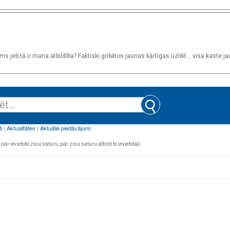
 jeb tā ir mana atbildība? Faktiski gribētos jaunas kārtīgas uzlikt... visa kaste jau 
par ievietoto ziņu saturu, par ziņu saturu atbild to ievietotāji.