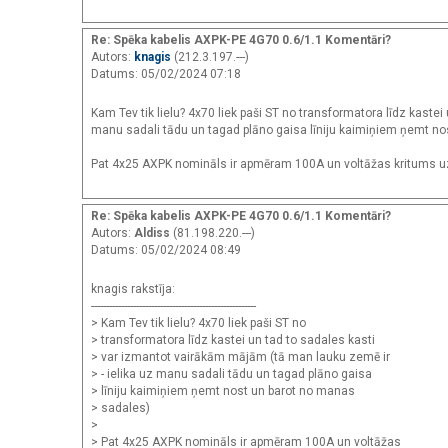
Re: Spēka kabelis AXPK-PE 4G70 0.6/1.1 Komentāri?
Autors:
knagis
(212.3.197.---)
Datums: 05/02/2024 07:18
Kam Tev tik lielu? 4x70 liek paši ST no transformatora līdz kaste
manu sadali tādu un tagad plāno gaisa līniju kaimiņiem ņemt n
Pat 4x25 AXPK nomināls ir apmēram 100A un voltāžas kritums 
Re: Spēka kabelis AXPK-PE 4G70 0.6/1.1 Komentāri?
Autors:
Aldiss
(81.198.220.---)
Datums: 05/02/2024 08:49
knagis rakstīja:
-------------------------------------------------------
> Kam Tev tik lielu? 4x70 liek paši ST no
> transformatora līdz kastei un tad to sadales kasti
> var izmantot vairākām mājām (tā man lauku zemē ir
> - ielika uz manu sadali tādu un tagad plāno gaisa
> līniju kaimiņiem ņemt nost un barot no manas
> sadales)
>
> Pat 4x25 AXPK nomināls ir apmēram 100A un voltāžas