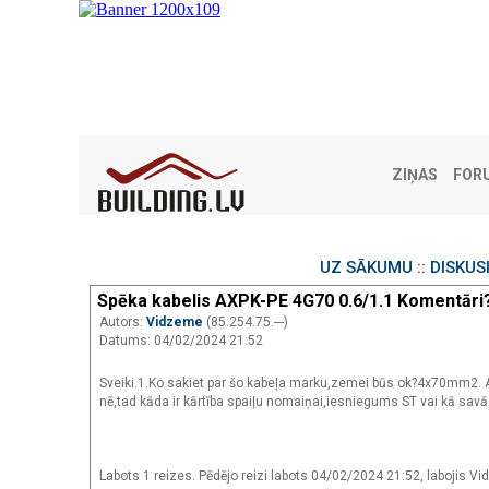
ZIŅAS
FOR
UZ SĀKUMU
::
DISKUS
Spēka kabelis AXPK-PE 4G70 0.6/1.1 Komentāri
Autors:
Vidzeme
(85.254.75.---)
Datums: 04/02/2024 21:52
Sveiki.1.Ko sakiet par šo kabeļa marku,zemei būs ok?4x70mm2. A
nē,tad kāda ir kārtība spaiļu nomaiņai,iesniegums ST vai kā savā
Labots 1 reizes. Pēdējo reizi labots 04/02/2024 21:52, labojis V