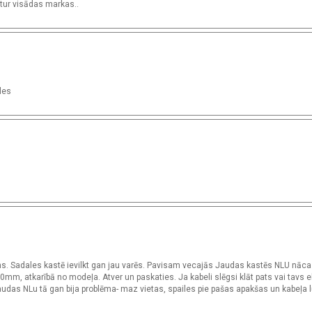
u tur visādas markas..
ales
ums. Sadales kastē ievilkt gan jau varēs. Pavisam vecajās Jaudas kastēs NLU nāca
m, atkarībā no modeļa. Atver un paskaties. Ja kabeli slēgsi klāt pats vai tavs el
 Jaudas NLu tā gan bija problēma- maz vietas, spailes pie pašas apakšas un kabeļa l