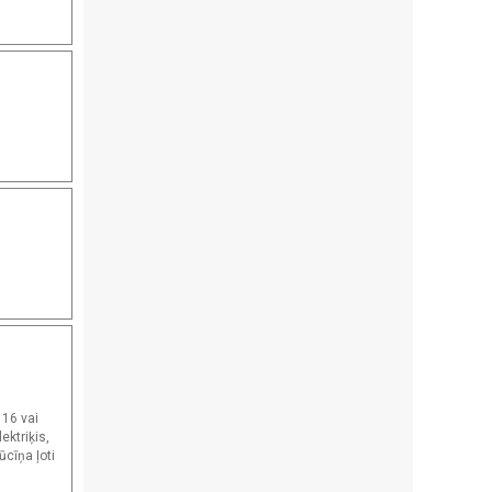
 16 vai
ektriķis,
ūcīņa ļoti