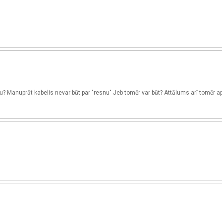
ītu? Manuprāt kabelis nevar būt par "resnu" Jeb tomēr var būt? Attālums arī tomēr a