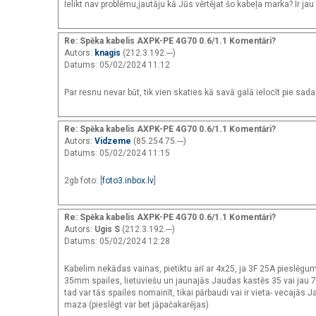
Ielikt nav problēmu,jautāju kā Jūs vērtējat šo kabeļa marka? Ir ja
Re: Spēka kabelis AXPK-PE 4G70 0.6/1.1 Komentāri?
Autors:
knagis
(212.3.192.---)
Datums: 05/02/2024 11:12
Par resnu nevar būt, tik vien skaties kā savā galā ielocīt pie sad
Re: Spēka kabelis AXPK-PE 4G70 0.6/1.1 Komentāri?
Autors:
Vidzeme
(85.254.75.---)
Datums: 05/02/2024 11:15
2gb foto: [
foto3.inbox.lv
]
Re: Spēka kabelis AXPK-PE 4G70 0.6/1.1 Komentāri?
Autors:
Ugis S
(212.3.192.---)
Datums: 05/02/2024 12:28
Kabelim nekādas vainas, pietiktu arī ar 4x25, ja 3F 25A pieslēg
35mm spailes, lietuviešu un jaunajās Jaudas kastēs 35 vai jau 70m
tad var tās spailes nomainīt, tikai pārbaudi vai ir vieta- vecajās
maza (pieslēgt var bet jāpačakarējas)