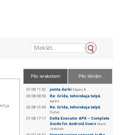
Pēc ierakstiem
Pēc tēmām
07.08 11:52
jumta darbi
Edgars А
03.08 08:50
Re: Grīda, tehniskaja telpā.
agrais
mm2,ja
02.08 13:49
Re: Grīda, tehniskaja telpā.
Dudud
01.08 17:17
Delta Executor APK – Complete
Guide for Android Users
Macie
Jaskolski
30.07 16:51
Honest review request: Is the