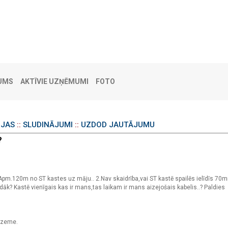
UMS
AKTĪVIE UZŅĒMUMI
FOTO
IJAS
::
SLUDINĀJUMI
::
UZDOD JAUTĀJUMU
?
pm.120m no ST kastes uz māju.. 2.Nav skaidrība,vai ST kastē spailēs ielīdīs 70
dāk? Kastē vienīgais kas ir mans,tas laikam ir mans aizejošais kabelis..? Paldies
idzeme.