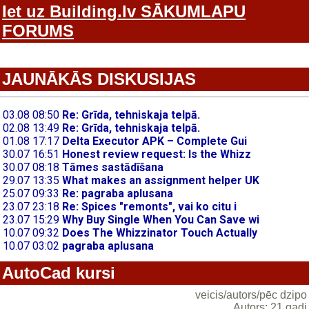
Iet uz Building.lv SĀKUMLAPU
FORUMS
JAUNĀKĀS DISKUSIJAS
AutoCad kursi
veicis/autors/pēc dzipo
Autors: 21 gadi