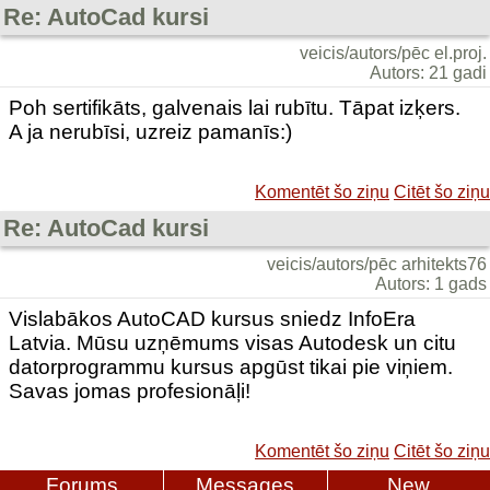
Re: AutoCad kursi
veicis/autors/pēc el.proj.
Autors: 21 gadi
Poh sertifikāts, galvenais lai rubītu. Tāpat izķers.
A ja nerubīsi, uzreiz pamanīs:)
Komentēt šo ziņu
Citēt šo ziņu
Re: AutoCad kursi
veicis/autors/pēc arhitekts76
Autors: 1 gads
Vislabākos AutoCAD kursus sniedz InfoEra
Latvia. Mūsu uzņēmums visas Autodesk un citu
datorprogrammu kursus apgūst tikai pie viņiem.
Savas jomas profesionāļi!
Komentēt šo ziņu
Citēt šo ziņu
Forums
Messages
New