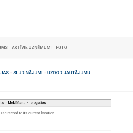
UMS
AKTĪVIE UZŅĒMUMI
FOTO
IJAS
::
SLUDINĀJUMI
::
UZDOD JAUTĀJUMU
sts
•
Meklēšana
•
Ielogoties
redirected to its current location.