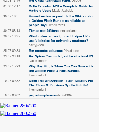
02.08 13:49
Re: Grīda, tehniskaja telpā.
Dudud
01.08 17:17
Delta Executor APK – Complete Guide for
Android Users
Macie Jaskolski
30.07 16:51
Honest review request: Is the Whizzinator
+ Golden Flask Bundle as reliable as
people say?
Jennietores
30.07 08:18
Tāmes sastādīšana
Imantsctame
29.07 13:35
What makes an assignment helper UK a
useful choice for university students?
harryjkevin
25.07 09:33
Re: pagraba aplusana
Plikadupsis
23.07 23:18
Re: Spices "remonts", vai ko citu iesākt!?
Dainis.meijers
23.07 15:29
Why Buy Single When You Can Save with
the Golden Flask 3-Pack Bundle?
jhonhemler1
10.07 09:32
Does The Whizzinator Touch Actually Fix
The Flaws Of Previous Synthetic Kits?
jhonhemler1
10.07 03:02
pagraba aplusana
Janis1984