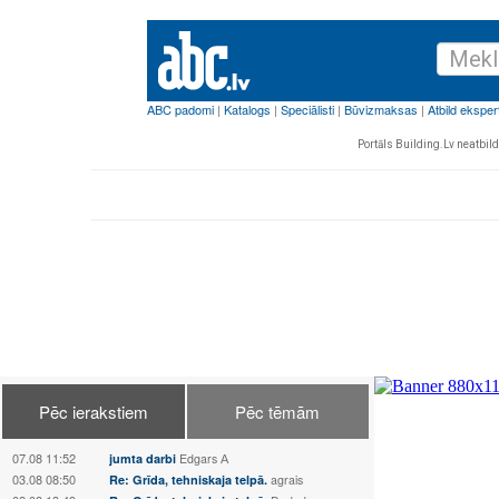
Portāls Building.Lv neatbild 
Pēc ierakstiem
Pēc tēmām
07.08 11:52
jumta darbi
Edgars А
03.08 08:50
Re: Grīda, tehniskaja telpā.
agrais