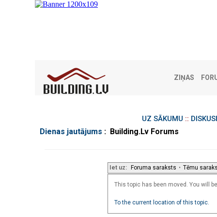
ZIŅAS
FOR
UZ SĀKUMU
::
DISKUS
Dienas jautājums
: Building.Lv Forums
Iet uz:
Foruma saraksts
•
Tēmu sarak
This topic has been moved. You will be 
To the current location of this topic.