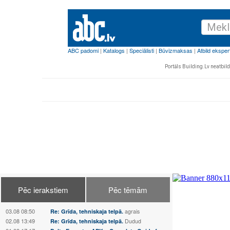
Portāls Building.Lv neatbild 
Pēc ierakstiem
Pēc tēmām
03.08 08:50
Re: Grīda, tehniskaja telpā.
agrais
02.08 13:49
Re: Grīda, tehniskaja telpā.
Dudud