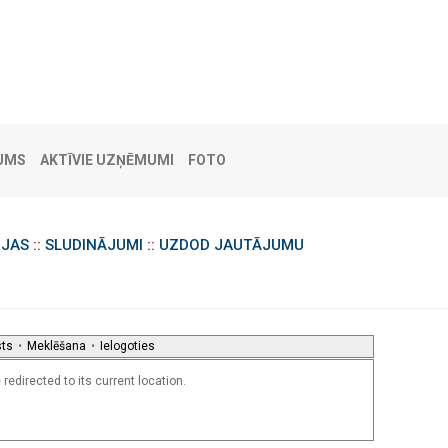
UMS
AKTĪVIE UZŅĒMUMI
FOTO
IJAS
::
SLUDINĀJUMI
::
UZDOD JAUTĀJUMU
sts
•
Meklēšana
•
Ielogoties
redirected to its current location.