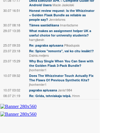
01.08 17:17
Delta Executor APK – Complete Guide for
Android Users
Macie Jaskolski
30.07 16:51
Honest review request: Is the Whizzinator
+ Golden Flask Bundle as reliable as
people say?
Jennietores
30.07 08:18
Tāmes sastādīšana
Imantsctame
29.07 13:35
What makes an assignment helper UK a
useful choice for university students?
harryjkevin
25.07 09:33
Re: pagraba aplusana
Plikadupsis
23.07 23:18
Re: Spices "remonts", vai ko citu iesākt!?
Dainis.meijers
23.07 15:29
Why Buy Single When You Can Save with
the Golden Flask 3-Pack Bundle?
jhonhemler1
10.07 09:32
Does The Whizzinator Touch Actually Fix
The Flaws Of Previous Synthetic Kits?
jhonhemler1
10.07 03:02
pagraba aplusana
Janis1984
08.07 21:19
Re: Grīda, tehniskaja telpā.
Hmm