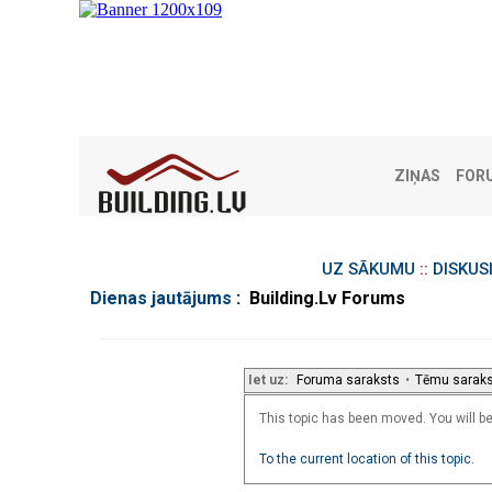
ZIŅAS
FOR
UZ SĀKUMU
::
DISKUS
Dienas jautājums
: Building.Lv Forums
Iet uz:
Foruma saraksts
•
Tēmu sarak
This topic has been moved. You will be 
To the current location of this topic.