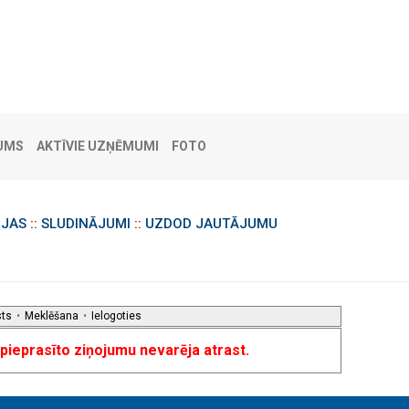
UMS
AKTĪVIE UZŅĒMUMI
FOTO
IJAS
::
SLUDINĀJUMI
::
UZDOD JAUTĀJUMU
sts
•
Meklēšana
•
Ielogoties
u pieprasīto ziņojumu nevarēja atrast.