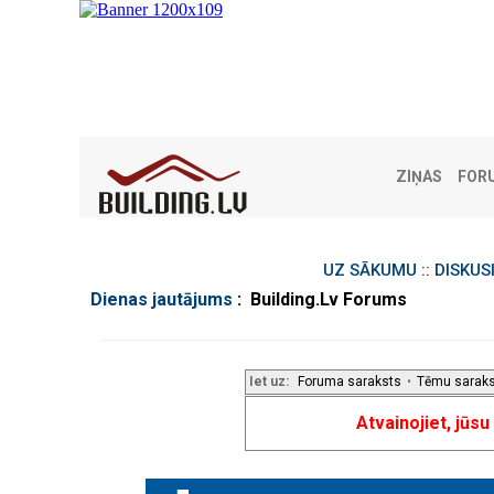
ZIŅAS
FOR
UZ SĀKUMU
::
DISKUS
Dienas jautājums
: Building.Lv Forums
Iet uz:
Foruma saraksts
•
Tēmu sarak
Atvainojiet, jūs