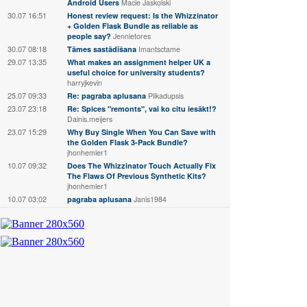
Android Users
Macie Jaskolski
30.07 16:51
Honest review request: Is the Whizzinator
+ Golden Flask Bundle as reliable as
people say?
Jennietores
30.07 08:18
Tāmes sastādīšana
Imantsctame
29.07 13:35
What makes an assignment helper UK a
useful choice for university students?
harryjkevin
25.07 09:33
Re: pagraba aplusana
Plikadupsis
23.07 23:18
Re: Spices "remonts", vai ko citu iesākt!?
Dainis.meijers
23.07 15:29
Why Buy Single When You Can Save with
the Golden Flask 3-Pack Bundle?
jhonhemler1
10.07 09:32
Does The Whizzinator Touch Actually Fix
The Flaws Of Previous Synthetic Kits?
jhonhemler1
10.07 03:02
pagraba aplusana
Janis1984