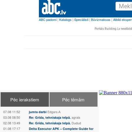
Portāls Building.Lv neatbild 
Pēc ierakstiem
Pēc tēmām
07.08 11:52
jumta darbi
Edgars А
03.08 08:50
Re: Grīda, tehniskaja telpā.
agrais
02.08 13:49
Re: Grīda, tehniskaja telpā.
Dudud
01.08 17:17
Delta Executor APK – Complete Guide for