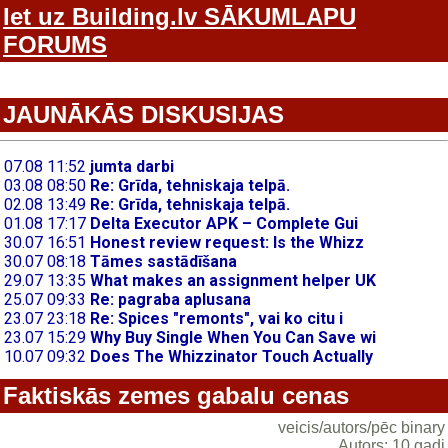
Iet uz Building.lv SĀKUMLAPU
FORUMS
JAUNĀKĀS DISKUSIJAS
Faktiskās zemes gabalu cenas
veicis/autors/pēc binary
Autors: 10 gadi