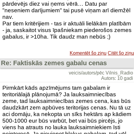
pārdevējs diez vai ņems vērā… Datu par
"neseniem darījumiem" tai pusē viņam arī diemžēl
nav.
Par tiem kritērijiem - tas ir aktuāli lielākām platībām
- ja, saskaitot visus īpašniekam piederošos zemes
gabalus, ir >10ha. Tik daudz man nebūs ;)
Komentēt šo ziņu
Citēt šo ziņu
Re: Faktiskās zemes gabalu cenas
veicis/autors/pēc Vilnis_Radio
Autors: 10 gadi
Pirmkārt kāds apzīmējums tam gabalam ir
teritoriālajā plānojumā? Ja lauksaimniecības
zeme, tad lauksaimniecības zemes cena, kas būs
daudzkārt zem apbūves teritorijas cenas. Nu tā uz
aci domāju, ka nekopta un sīks hektārs ap kādiem
500-1000 eur būs varbūt, bet vai būs pircējs, jo
viens ha atrauts no lauka lauksaimniekiem īsti
neinteresē. Ja pievienot blakus gabalam, tad vēl