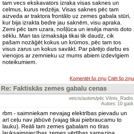
tam vecs ekskavators izraka visas saknes un
celmus, kurus redzēja. Visas saknes pēc tam
aizveda ar traktora frontālo uz zemes gabala stūri,
kur bija izrakta bedre jau saknēm, visu apraka.
Zemi pēc tam uzara, nošļūca un iesēja manis doto
sēklu. Man tas izmaksāja tikai tik daudz, cik
pašam nozāģēt kokus un krūmos, pēc tam tos
visus zarus un kokus savākt. Par pārējo darbu es
vienojos ar zemnieku uz mums abiem izdevīgiem
noteikumiem.
Komentēt šo ziņu
Citēt šo ziņu
Re: Faktiskās zemes gabalu cenas
veicis/autors/pēc Vilnis_Radio
Autors: 10 gadi
rbm - saimniekam nevajag elektrības pievadu un
arī ceļu nav jābūvē (vajag tikai piebraucamu to
lauku). Reāli tam zemes gabalam no tīras
lauksaimniecības zemes vērtības samazina