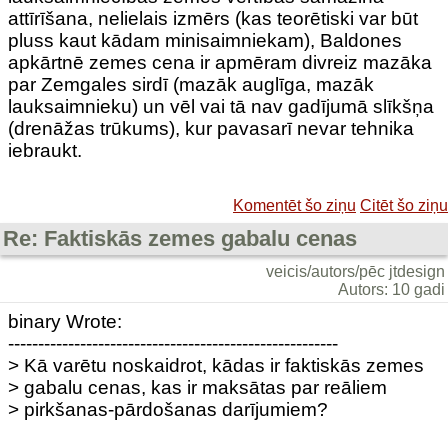
attīrīšana, nelielais izmērs (kas teorētiski var būt
pluss kaut kādam minisaimniekam), Baldones
apkārtnē zemes cena ir apmēram divreiz mazāka
par Zemgales sirdī (mazāk auglīga, mazāk
lauksaimnieku) un vēl vai tā nav gadījumā slīkšņa
(drenāžas trūkums), kur pavasarī nevar tehnika
iebraukt.
Komentēt šo ziņu
Citēt šo ziņu
Re: Faktiskās zemes gabalu cenas
veicis/autors/pēc jtdesign
Autors: 10 gadi
binary Wrote:
-------------------------------------------------------
> Kā varētu noskaidrot, kādas ir faktiskās zemes
> gabalu cenas, kas ir maksātas par reāliem
> pirkšanas-pārdošanas darījumiem?