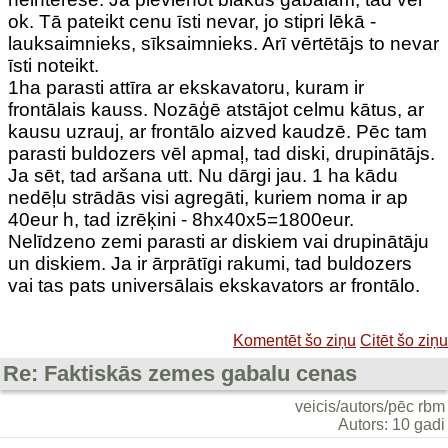
ok. Tā pateikt cenu īsti nevar, jo stipri lēkā -
lauksaimnieks, sīksaimnieks. Arī vērtētājs to nevar
īsti noteikt.
1ha parasti attīra ar ekskavatoru, kuram ir
frontālais kauss. Nozāģē atstājot celmu kātus, ar
kausu uzrauj, ar frontālo aizved kaudzē. Pēc tam
parasti buldozers vēl apmaļ, tad diski, drupinātājs.
Ja sēt, tad aršana utt. Nu dārgi jau. 1 ha kādu
nedēļu strādās visi agregāti, kuriem noma ir ap
40eur h, tad izrēķini - 8hx40x5=1800eur.
Nelīdzeno zemi parasti ar diskiem vai drupinātāju
un diskiem. Ja ir ārprātīgi rakumi, tad buldozers
vai tas pats universālais ekskavators ar frontālo.
Komentēt šo ziņu
Citēt šo ziņu
Re: Faktiskās zemes gabalu cenas
veicis/autors/pēc rbm
Autors: 10 gadi