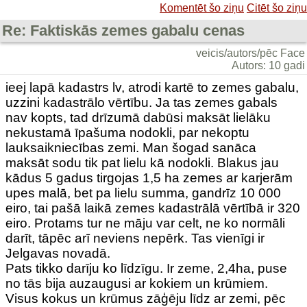
Komentēt šo ziņu
Citēt šo ziņu
Re: Faktiskās zemes gabalu cenas
veicis/autors/pēc Face
Autors: 10 gadi
ieej lapā kadastrs lv, atrodi kartē to zemes gabalu,
uzzini kadastrālo vērtību. Ja tas zemes gabals
nav kopts, tad drīzumā dabūsi maksāt lielāku
nekustamā īpašuma nodokli, par nekoptu
lauksaikniecības zemi. Man šogad sanāca
maksāt sodu tik pat lielu kā nodokli. Blakus jau
kādus 5 gadus tirgojas 1,5 ha zemes ar karjerām
upes malā, bet pa lielu summa, gandrīz 10 000
eiro, tai pašā laikā zemes kadastrālā vērtībā ir 320
eiro. Protams tur ne māju var celt, ne ko normāli
darīt, tāpēc arī neviens nepērk. Tas vienīgi ir
Jelgavas novadā.
Pats tikko darīju ko līdzīgu. Ir zeme, 2,4ha, puse
no tās bija auzaugusi ar kokiem un krūmiem.
Visus kokus un krūmus zāģēju līdz ar zemi, pēc