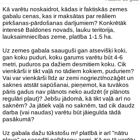
Kā varētu noskaidrot, kādas ir faktiskās zemes
gabalu cenas, kas ir maksātas par reāliem
pirkšanas-pārdošanas darījumiem? Konkrētāk
interesē Baldones novads, lauku teritorija,
lauksaimniecības zeme, platība 1-1.5 ha.
Uz zemes gabala saauguši gan atsevišķi koki,
gan koku puduri, koku garums varētu būt 4-6
metri, puduros pa dažiem desmitiem koku. Cik
vienkārši ir tikt vaļā no tādiem kokiem, puduriem?
Vai var vienkārši līdz ar zemi nogriezt/nozāģēt un
saknes atstāt sapūšanai, pieņemot, ka tuvākos
pāris gadus nav plānots neko audzēt (ir plānots
regulāri pļaut)? Jebšu jādomā, kā tikt vaļā arī no
saknēm? Ja jātiek vaļā no saknēm, tad cik daudz
darba (vai naudas) varētu būt jāiegulda tādā
pasākumā?
Uz gabala dažu tūkstošu m² platībā ir arī "nātru
pļava" ar sasodīti nelīdzenu zemi. Kā no tā varētu