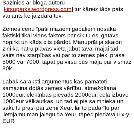
Sazinies ar bloga autoru -
[
kirsuparks.wordpress.com
] tur kāreiz tāds pats
variants ko jāizdara tev.
Zemes cenu īpaši maziem gabaliem nosaka
faktiski tikai viens faktors par cik tu esi gatavs
nopirkt un kāds cits pārdot. Manuprāt ja skaidri
zini ka nātru pļavas vietā jābūt tavai mājai tad
vairs nav starpības vai par to zemes pleķi prasa
5000 vai 7000, tāpat pa virsu būs māja par vismaz
80k
Labāk saraksti argumentus kas pamatoti
samazina dotās zemes vērtību, atmežošana
1000eur, elektrības pievads 2000eur, ceļa izbūve
1000eur vēlkautkas, un tad ej pie saimnieka un
saki, tu prasi par zemi Xeur, lai to padarītu par
lietojamu man jāiegulda Yeur, tāpēc piedāvāju x-y
EUR