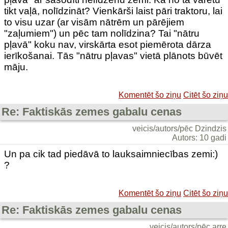
tikt vaļā, nolīdzināt? Vienkārši laist pāri traktoru, lai
to visu uzar (ar visām nātrēm un pārējiem
"zaļumiem") un pēc tam nolīdzina? Tai "nātru
pļavā" koku nav, virskārta esot piemērota dārza
ierīkošanai. Tās "nātru pļavas" vietā plānots būvēt
māju.
Komentēt šo ziņu
Citēt šo ziņu
Re: Faktiskās zemes gabalu cenas
veicis/autors/pēc Dzindzis
Autors: 10 gadi
Un pa cik tad piedāvā to lauksaimniecības zemi:)
?
Komentēt šo ziņu
Citēt šo ziņu
Re: Faktiskās zemes gabalu cenas
veicis/autors/pēc arre