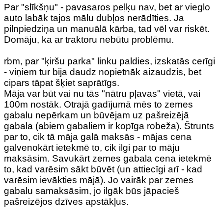
Par "slīkšņu" - pavasaros peļķu nav, bet ar vieglo
auto labāk tajos mālu dubļos nerādīties. Ja
pilnpiedziņa un manuālā kārba, tad vēl var riskēt.
Domāju, ka ar traktoru nebūtu problēmu.
rbm, par "ķiršu parka" linku paldies, izskatās cerīgi
- viņiem tur bija daudz nopietnāk aizaudzis, bet
cipars tāpat šķiet saprātīgs.
Māja var būt vai nu tās "nātru pļavas" vietā, vai
100m nostāk. Otrajā gadījumā mēs to zemes
gabalu nepērkam un būvējam uz pašreizējā
gabala (abiem gabaliem ir kopīga robeža). Štrunts
par to, cik tā māja galā maksās - mājas cena
galvenokārt ietekmē to, cik ilgi par to māju
maksāsim. Savukārt zemes gabala cena ietekmē
to, kad varēsim sākt būvēt (un attiecīgi arī - kad
varēsim ievākties mājā). Jo vairāk par zemes
gabalu samaksāsim, jo ilgāk būs jāpacieš
pašreizējos dzīves apstākļus.