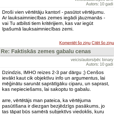
Autors: 10 gadi
Droši vien vērtētāju kantorī - pasūtot vērtējumu.
Ar lauksaimniecības zemes iegādi jāuzmanās -
vai Tu atbilsti tiem kritērijiem, kas var iegūt
īpašumā lauksaimniecības zemi.
Komentēt šo ziņu
Citēt šo ziņu
Re: Faktiskās zemes gabalu cenas
veicis/autors/pēc binary
Autors: 10 gadi
Dzindzis, IMHO reizes 2-3 par dārgu ;) Cenšos
ievākt kaut cik objektīvu info un argumentus, lai
mēģinātu sarunāt saprātīgāku ciparu, un saprast,
kas nepieciešams, lai sakoptu to gabalu.
arre, vērtētājs man pateica, ka vērtējuma
pasūtīšana ir diezgan bezjēdzīgs pasākums, jo
tas tāpat būs samērā subjektīvs viedoklis, kuru