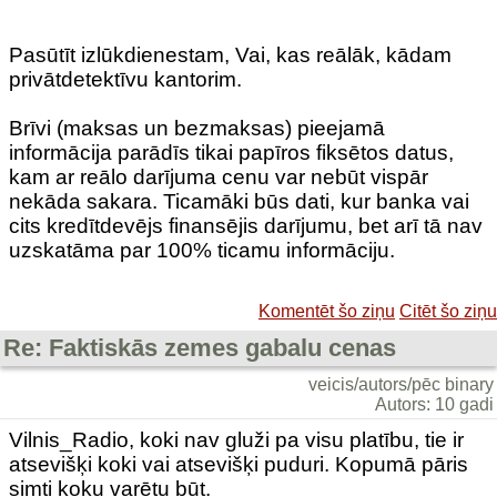
Pasūtīt izlūkdienestam, Vai, kas reālāk, kādam
privātdetektīvu kantorim.
Brīvi (maksas un bezmaksas) pieejamā
informācija parādīs tikai papīros fiksētos datus,
kam ar reālo darījuma cenu var nebūt vispār
nekāda sakara. Ticamāki būs dati, kur banka vai
cits kredītdevējs finansējis darījumu, bet arī tā nav
uzskatāma par 100% ticamu informāciju.
Komentēt šo ziņu
Citēt šo ziņu
Re: Faktiskās zemes gabalu cenas
veicis/autors/pēc binary
Autors: 10 gadi
Vilnis_Radio, koki nav gluži pa visu platību, tie ir
atsevišķi koki vai atsevišķi puduri. Kopumā pāris
simti koku varētu būt.