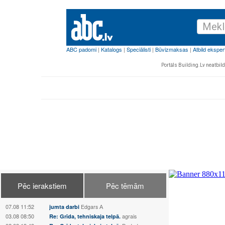
Portāls Building.Lv neatbild 
Pēc ierakstiem
Pēc tēmām
07.08 11:52
jumta darbi
Edgars А
03.08 08:50
Re: Grīda, tehniskaja telpā.
agrais