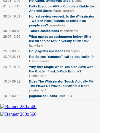
02.08 13:49
Re: Grīda, tehniskaja telpā.
Dudud
01.08 17:17
Delta Executor APK – Complete Guide for
Android Users
Macie Jaskolski
30.07 16:51
Honest review request: Is the Whizzinator
+ Golden Flask Bundle as reliable as
people say?
Jennietores
30.07 08:18
Tāmes sastādīšana
Imantsctame
29.07 13:35
What makes an assignment helper UK a
useful choice for university students?
harryjkevin
25.07 09:33
Re: pagraba aplusana
Plikadupsis
23.07 23:18
Re: Spices "remonts", vai ko citu iesākt!?
Dainis.meijers
23.07 15:29
Why Buy Single When You Can Save with
the Golden Flask 3-Pack Bundle?
jhonhemler1
10.07 09:32
Does The Whizzinator Touch Actually Fix
The Flaws Of Previous Synthetic Kits?
jhonhemler1
10.07 03:02
pagraba aplusana
Janis1984