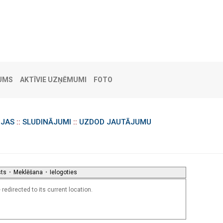
UMS
AKTĪVIE UZŅĒMUMI
FOTO
IJAS
::
SLUDINĀJUMI
::
UZDOD JAUTĀJUMU
sts
•
Meklēšana
•
Ielogoties
redirected to its current location.