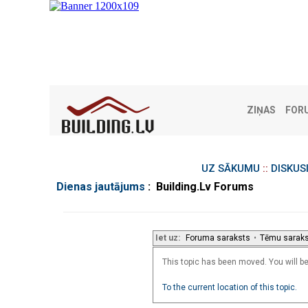
ZIŅAS
FOR
UZ SĀKUMU
::
DISKUS
Dienas jautājums
: Building.Lv Forums
Iet uz:
Foruma saraksts
•
Tēmu sarak
This topic has been moved. You will be 
To the current location of this topic.