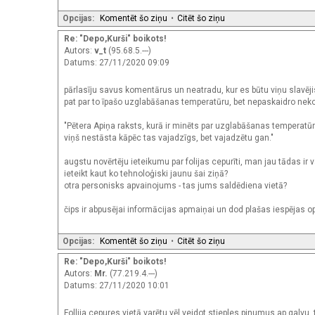
Opcijas:
Komentēt šo ziņu
•
Citēt šo ziņu
Re: "Depo,Kurši" boikots!
Autors:
v_t
(95.68.5.---)
Datums: 27/11/2020 09:09
pārlasīju savus komentārus un neatradu, kur es būtu viņu slavējis. 
pat par to īpašo uzglabāšanas temperatūru, bet nepaskaidro neko
"Pētera Apiņa raksts, kurā ir minēts par uzglabāšanas temperat
viņš nestāsta kāpēc tas vajadzīgs, bet vajadzētu gan."
augstu novērtēju ieteikumu par folijas cepurīti, man jau tādas ir
ieteikt kaut ko tehnoloģiski jaunu šai ziņā?
otra personisks apvainojums - tas jums saldēdiena vietā?
čips ir abpusējai informācijas apmaiņai un dod plašas iespējas op
Opcijas:
Komentēt šo ziņu
•
Citēt šo ziņu
Re: "Depo,Kurši" boikots!
Autors:
Mr.
(77.219.4.---)
Datums: 27/11/2020 10:01
Follija cepures vietā varētu vēl veidot stieples pinumus ap galvu