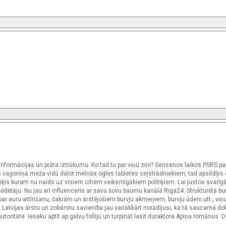
ālu informācijas un prāta iztrūkumu. Ko tad tu par viņu zini? Sensenos laikos PSRS p
jā vagoniņā meža vidū dalot melnās ogles tabletes ceļstrādniekiem, tad apsildīji
litiķis kuram nu naids uz visiem citiem veiksmīgākiem politiķiem. Lai justos svarīg
šsēdētāju. Nu jau arī influenceris ar savu šovu baumu kanālā Rīga24. Strukturētā b
ts par auru attīrīšanu, čakrām un ārstējošiem burvju akmeņiem, burvju ūdeni utt., vi
iku. Latvijas ārstu un zobārstu savienība jau vairākkārt norādījusi, ka tā saucamā do
autoritāte. Iesaku aptīt ap galvu folliju un turpināt lasīt duraktora Apiņa romānus :D