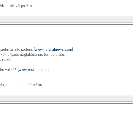
k kamēr vēl pa lēto.
tin ar zilo izoleni: [
www.naturalnews.com
]
 vakcīnu īpašo uzglabāšanas temperatūru.
 reizē.
im vai kā?: [
www.youtube.com
]
u, kas gaida laimīgo čiku.