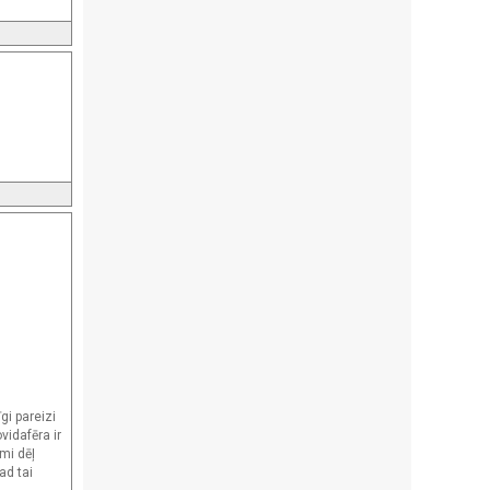
gi pareizi
vidafēra ir
mi dēļ
ad tai