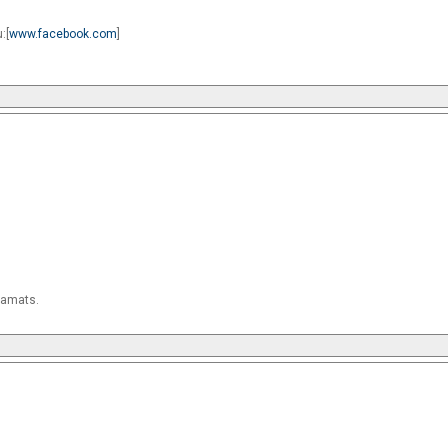
:[
www.facebook.com
]
 pamats.