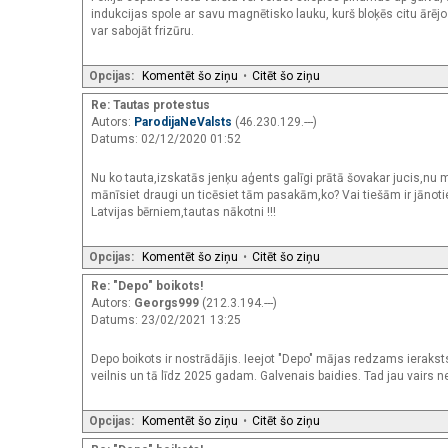
indukcijas spole ar savu magnētisko lauku, kurš bloķēs citu ārējo
var sabojāt frizūru.
Opcijas:
Komentēt šo ziņu
•
Citēt šo ziņu
Re: Tautas protestus
Autors:
ParodijaNeValsts
(46.230.129.---)
Datums: 02/12/2020 01:52
Nu ko tauta,izskatās jenķu aģents galīgi prātā šovakar jucis,nu 
mānīsiet draugi un ticēsiet tām pasakām,ko? Vai tiešām ir jānot
Latvijas bērniem,tautas nākotni !!!
Opcijas:
Komentēt šo ziņu
•
Citēt šo ziņu
Re: "Depo" boikots!
Autors:
Georgs999
(212.3.194.---)
Datums: 23/02/2021 13:25
Depo boikots ir nostrādājis. Ieejot "Depo" mājas redzams ieraksts,
veilnis un tā līdz 2025 gadam. Galvenais baidies. Tad jau vairs n
Opcijas:
Komentēt šo ziņu
•
Citēt šo ziņu