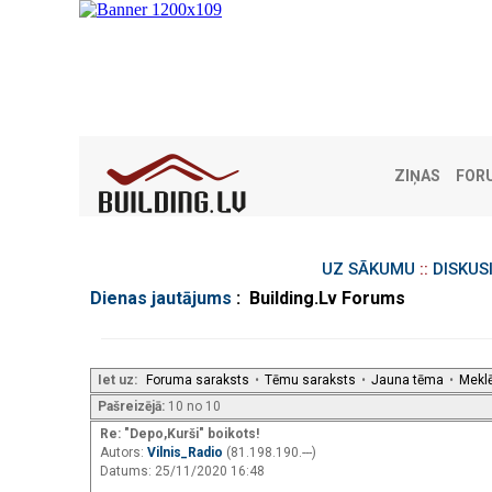
ZIŅAS
FOR
UZ SĀKUMU
::
DISKUS
Dienas jautājums
: Building.Lv Forums
Iet uz:
Foruma saraksts
•
Tēmu saraksts
•
Jauna tēma
•
Mekl
Pašreizējā:
10 no 10
Re: "Depo,Kurši" boikots!
Autors:
Vilnis_Radio
(81.198.190.---)
Datums: 25/11/2020 16:48