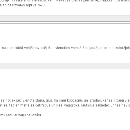
m,Dumpim,Vinķelei un Perevoščikam. Nekādas cieņas pret šo režīmu,kas nīdē man
isnība uzvarēs agri vai vēlu!
eces, kuras nekādā veidā nav spējušas vienoties vienkāršos jautājumos, neeksistējoš
iss notiek pēc vienota plāna, gluži kā caur koppapīru. un izrādās, ka tas ir baigi vie
es, tad arī metīsies četrrāpus un ries. vajag tikai ļautiņus sabiedēt. un tas nav gr
omāšanu ar baiļu palīdzību.