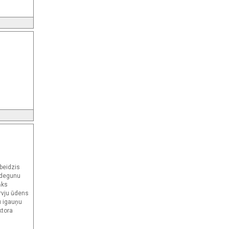
abeidzis
s degunu
āks
urvju ūdens
ņu igauņu
ktora