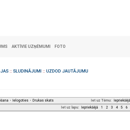
UMS
AKTĪVIE UZŅĒMUMI
FOTO
IJAS
::
SLUDINĀJUMI
::
UZDOD JAUTĀJUMU
ēšana
•
Ielogoties
•
Drukas skats
Iet uz Tēmu:
Iepriekšēj
Iet uz lapu:
Iepriekšējā
1
2
3
4
5
6