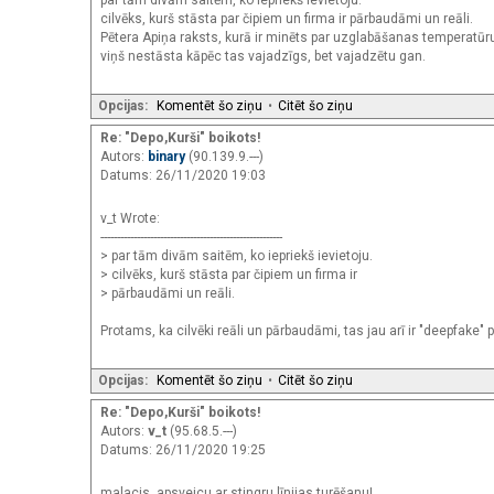
cilvēks, kurš stāsta par čipiem un firma ir pārbaudāmi un reāli.
Pētera Apiņa raksts, kurā ir minēts par uzglabāšanas temperatūru
viņš nestāsta kāpēc tas vajadzīgs, bet vajadzētu gan.
Opcijas:
Komentēt šo ziņu
•
Citēt šo ziņu
Re: "Depo,Kurši" boikots!
Autors:
binary
(90.139.9.---)
Datums: 26/11/2020 19:03
v_t Wrote:
-------------------------------------------------------
> par tām divām saitēm, ko iepriekš ievietoju.
> cilvēks, kurš stāsta par čipiem un firma ir
> pārbaudāmi un reāli.
Protams, ka cilvēki reāli un pārbaudāmi, tas jau arī ir "deepfake"
Opcijas:
Komentēt šo ziņu
•
Citēt šo ziņu
Re: "Depo,Kurši" boikots!
Autors:
v_t
(95.68.5.---)
Datums: 26/11/2020 19:25
malacis, apsveicu ar stingru līnijas turēšanu!