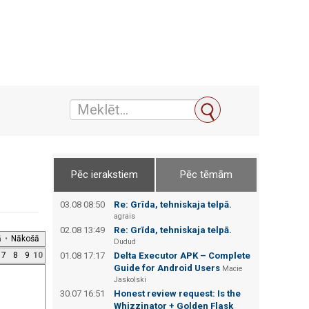
Pēc ierakstiem
Pēc tēmām
03.08 08:50
Re: Grīda, tehniskaja telpā.
agrais
02.08 13:49
Re: Grīda, tehniskaja telpā.
ā
•
Nākošā
Dudud
7
8
9
10
01.08 17:17
Delta Executor APK – Complete
Guide for Android Users
Macie
Jaskolski
30.07 16:51
Honest review request: Is the
Whizzinator + Golden Flask