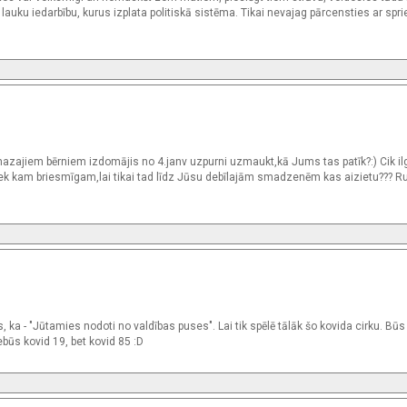
 lauku iedarbību, kurus izplata politiskā sistēma. Tikai nevajag pārcensties ar spr
mazajiem bērniem izdomājis no 4.janv uzpurni uzmaukt,kā Jums tas patīk?:) Cik ilg
iek kam briesmīgam,lai tikai tad līdz Jūsu debīlajām smadzenēm kas aizietu??? Ru
 ka - "Jūtamies nodoti no valdības puses". Lai tik spēlē tālāk šo kovida cirku. Būs 
ebūs kovid 19, bet kovid 85 :D