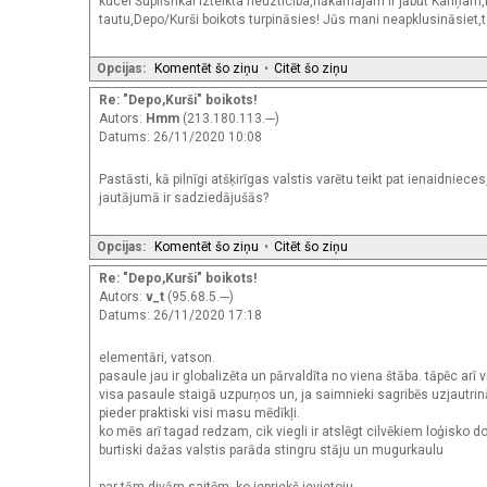
kucei Šuplisnkai izteikta neuzticība,nākamajam ir jābūt Kariņa
tautu,Depo/Kurši boikots turpināsies! Jūs mani neapklusināsiet,ta
Opcijas:
Komentēt šo ziņu
•
Citēt šo ziņu
Re: "Depo,Kurši" boikots!
Autors:
Hmm
(213.180.113.---)
Datums: 26/11/2020 10:08
Pastāsti, kā pilnīgi atšķirīgas valstis varētu teikt pat ienaidni
jautājumā ir sadziedājušās?
Opcijas:
Komentēt šo ziņu
•
Citēt šo ziņu
Re: "Depo,Kurši" boikots!
Autors:
v_t
(95.68.5.---)
Datums: 26/11/2020 17:18
elementāri, vatson.
pasaule jau ir globalizēta un pārvaldīta no viena štāba. tāpēc arī v
visa pasaule staigā uzpurņos un, ja saimnieki sagribēs uzjautrināti
pieder praktiski visi masu mēdīkļi.
ko mēs arī tagad redzam, cik viegli ir atslēgt cilvēkiem loģisko d
burtiski dažas valstis parāda stingru stāju un mugurkaulu
par tām divām saitēm, ko iepriekš ievietoju.