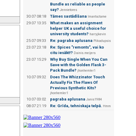
Bundle as reliable as people
say?
Jennietores
30.07 08:18
Tāmes sastādīšana
Imantsctame
29.07 13:35
What makes an assignment
helper UK a useful choice for
university students?
harryjkevin
25.07 09:33
Re: pagraba aplusana
Plikadupsis
23.07 23:18
Re: Spices "remonts", vai ko
citu iesākt!?
Dainis.meijers
23.07 15:29
Why Buy Single When You Can
Save with the Golden Flask 3-
Pack Bundle?
jhonhemler1
10.07 09:32
Does The Whizzinator Touch
Actually Fix The Flaws Of
Previous Synthetic Kits?
jhonhemler1
10.07 03:02
pagraba aplusana
Janis1984
08.07 21:19
Re: Grīda, tehniskaja telpā.
Hmm