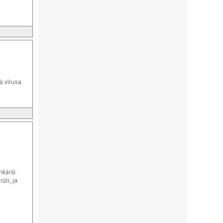
u
ā vīrusa
nkārši.
ūti, ja