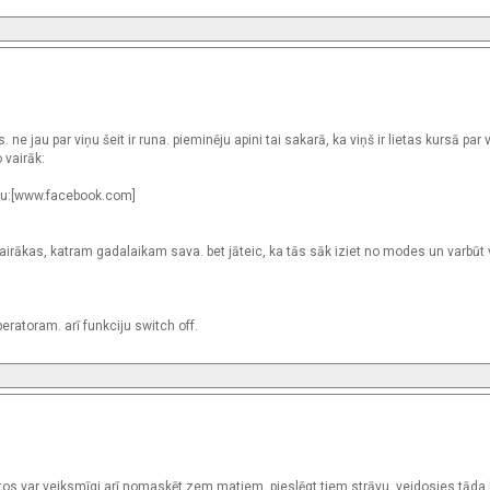
ne jau par viņu šeit ir runa. pieminēju apini tai sakarā, ka viņš ir lietas kursā par
 vairāk:
ūru:[www.facebook.com]
 vairākas, katram gadalaikam sava. bet jāteic, ka tās sāk iziet no modes un varbūt 
eratoram. arī funkciju switch off.
, tos var veiksmīgi arī nomaskēt zem matiem, pieslēgt tiem strāvu, veidosies tāda