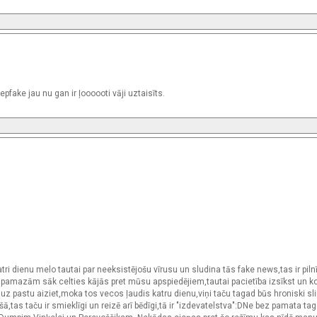
epfake jau nu gan ir ļoooooti vāji uztaisīts.
katri dienu melo tautai par neeksistējošu vīrusu un sludina tās fake news,tas ir pilnī
a pamazām sāk celties kājās pret mūsu apspiedējiem,tautai pacietība izsīkst un ko
t,uz pastu aiziet,moka tos vecos ļaudis katru dienu,viņi taču tagad būs hroniski sli
,tas taču ir smieklīgi un reizē arī bēdīgi,tā ir "izdevatelstva":DNe bez pamata tag