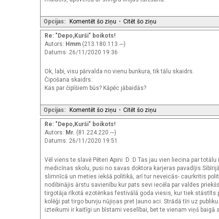
Opcijas:
Komentēt šo ziņu
•
Citēt šo ziņu
Re: "Depo,Kurši" boikots!
Autors:
Hmm
(213.180.113.---)
Datums: 26/11/2020 19:36
Ok, labi, visu pārvalda no vienu bunkura, tik tālu skaidrs.
Čipošana skaidrs.
Kas par čipīšiem būs? Kāpēc jābaidās?
Opcijas:
Komentēt šo ziņu
•
Citēt šo ziņu
Re: "Depo,Kurši" boikots!
Autors:
Mr.
(81.224.220.---)
Datums: 26/11/2020 19:51
Vēl viens te slavē Pēteri Apini :D :D Tas jau vien liecina par tot
medicīnas skolu, pusi no savas doktora karjeras pavadījis Sibīri
slimnīcā un meties iekšā politikā, arī tur neveicās- caurkritis po
nodibinājis ārstu savienību kur pats sevi iecēla par valdes priek
tirgotāja rīkotā ezotērikas festivālā goda viesis, kur tiek stāstī
kolēģi pat tirgo burvju nūjiņas pret ļauno aci. Strādā tīri uz publ
izteikumi ir kaitīgi un bīstami veselībai, bet te vienam viņš baigā 