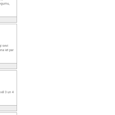
iegumu,
i sevi
na iet par
vēl 3 un 4