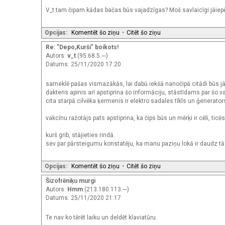
V_t tam čipam kādas bačas būs vajadzīgas? Moš savlaicīgi jāiepēr
Opcijas:
Komentēt šo ziņu
•
Citēt šo ziņu
Re: "Depo,Kurši" boikots!
Autors:
v_t
(95.68.5.---)
Datums: 25/11/2020 17:20
sameklē pašas vismazākās, lai dabū iekšā nanočipā citādi būs jāpie
dakteris apinis arī apstiprina šo informāciju, stāstīdams par šo
cita starpā cilvēka ķermenis ir elektro sadales tīkls un ģenerators
vakcīnu ražotājs pats apstiprina, ka čips būs un mērķi ir cēli, ticēs
kurš grib, stājieties rindā.
sev par pārsteigumu konstatēju, ka manu paziņu lokā ir daudz tād
Opcijas:
Komentēt šo ziņu
•
Citēt šo ziņu
Šizofrēniķu murgi
Autors:
Hmm
(213.180.113.---)
Datums: 25/11/2020 21:17
Te nav ko tērēt laiku un deldēt klaviatūru.