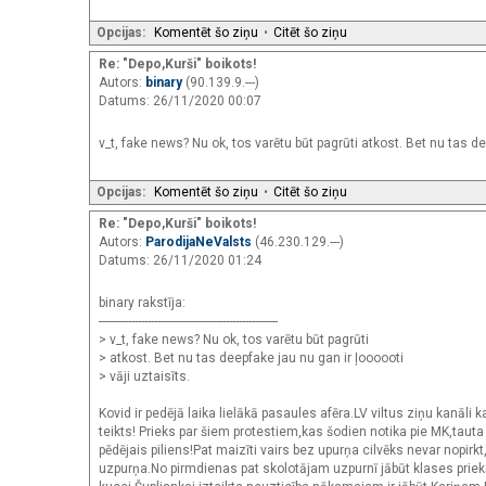
Opcijas:
Komentēt šo ziņu
•
Citēt šo ziņu
Re: "Depo,Kurši" boikots!
Autors:
binary
(90.139.9.---)
Datums: 26/11/2020 00:07
v_t, fake news? Nu ok, tos varētu būt pagrūti atkost. Bet nu tas de
Opcijas:
Komentēt šo ziņu
•
Citēt šo ziņu
Re: "Depo,Kurši" boikots!
Autors:
ParodijaNeValsts
(46.230.129.---)
Datums: 26/11/2020 01:24
binary rakstīja:
-------------------------------------------------------
> v_t, fake news? Nu ok, tos varētu būt pagrūti
> atkost. Bet nu tas deepfake jau nu gan ir ļoooooti
> vāji uztaisīts.
Kovid ir pedējā laika lielākā pasaules afēra.LV viltus ziņu kanāli 
teikts! Prieks par šiem protestiem,kas šodien notika pie MK,taut
pēdējais piliens!Pat maizīti vairs bez upurņa cilvēks nevar nopirk
uzpurņa.No pirmdienas pat skolotājam uzpurnī jābūt klases priekšā