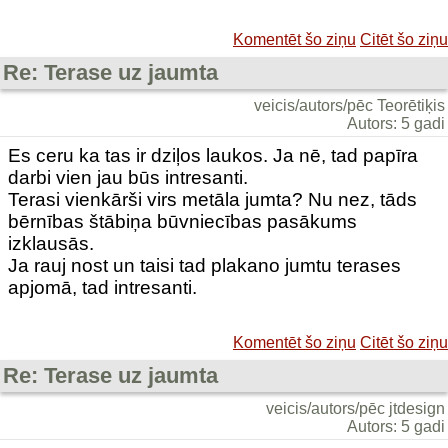
Komentēt šo ziņu
Citēt šo ziņu
Re: Terase uz jaumta
veicis/autors/pēc Teorētiķis
Autors: 5 gadi
Es ceru ka tas ir dziļos laukos. Ja nē, tad papīra
darbi vien jau būs intresanti.
Terasi vienkārši virs metāla jumta? Nu nez, tāds
bērnības štābiņa būvniecības pasākums
izklausās.
Ja rauj nost un taisi tad plakano jumtu terases
apjomā, tad intresanti.
Komentēt šo ziņu
Citēt šo ziņu
Re: Terase uz jaumta
veicis/autors/pēc jtdesign
Autors: 5 gadi