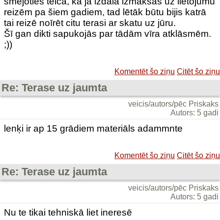
smejoties teica, ka ja izdala izmaksas uz lietojumu
reizēm pa šiem gadiem, tad lētāk būtu bijis katrā
tai reizē noīrēt citu terasi ar skatu uz jūru.
Šī gan dikti sapukojās par tādām vīra atklāsmēm.
;))
Komentēt šo ziņu
Citēt šo ziņu
Re: Terase uz jaumta
veicis/autors/pēc Priskaks
Autors: 5 gadi
lenķi ir ap 15 grādiem materiāls adammnte
Komentēt šo ziņu
Citēt šo ziņu
Re: Terase uz jaumta
veicis/autors/pēc Priskaks
Autors: 5 gadi
Nu te tikai tehniskā liet ineresē