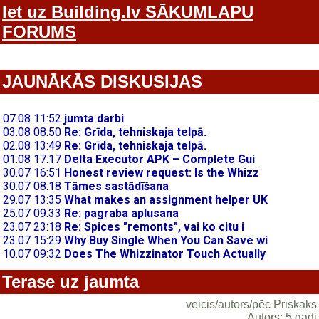
Iet uz Building.lv SĀKUMLAPU
FORUMS
JAUNĀKĀS DISKUSIJAS
Terase uz jaumta
veicis/autors/pēc Priskaks
Autors: 5 gadi