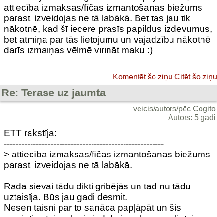
attiecība izmaksas/fīčas izmantošanas biežums
parasti izveidojas ne tā labākā. Bet tas jau tik
nākotnē, kad šī iecere prasīs papildus izdevumus,
bet atmiņa par tās lietojumu un vajadzību nākotnē
darīs izmaiņas vēlmē virināt maku :)
Komentēt šo ziņu
Citēt šo ziņu
Re: Terase uz jaumta
veicis/autors/pēc Cogito
Autors: 5 gadi
ETT rakstīja:
-------------------------------------------------------
> attiecība izmaksas/fīčas izmantošanas biežums
parasti izveidojas ne tā labākā.
Rada sievai tādu dikti gribējās un tad nu tādu
uztaisīja. Būs jau gadi desmit.
Nesen taisni par to sanāca papļāpāt un šis