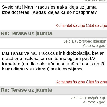
Sveicināti! Man ir radusies traka ideja uz jumta
izbeidot terasi. Kādas idejas kā šo nostiprināt?
Komentēt šo ziņu
Citēt šo ziņu
Re: Terase uz jaumta
veicis/autors/pēc jtdesign
Autors: 5 gadi
Darīšanas vaina. Trakākais ir hidroizolācija, bet ar
mūsdienu materiāliem un tehnoloģijām pat LV
klimatam (no rīta sals, pēcpusdienā atkusnis un tā
katru dienu visu ziemu) tas ir iespējams.
Komentēt šo ziņu
Citēt šo ziņu
Re: Terase uz jaumta
veicis/autors/pēc sqq
Autors: 5 gadi