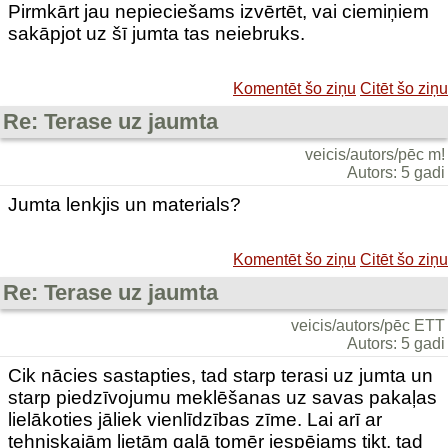
Pirmkārt jau nepieciešams izvērtēt, vai ciemiņiem
sakāpjot uz šī jumta tas neiebruks.
Komentēt šo ziņu
Citēt šo ziņu
Re: Terase uz jaumta
veicis/autors/pēc m!
Autors: 5 gadi
Jumta lenkjis un materials?
Komentēt šo ziņu
Citēt šo ziņu
Re: Terase uz jaumta
veicis/autors/pēc ETT
Autors: 5 gadi
Cik nācies sastapties, tad starp terasi uz jumta un
starp piedzīvojumu meklēšanas uz savas pakaļas
lielākoties jāliek vienlīdzības zīme. Lai arī ar
tehniskajām lietām galā tomēr iespējams tikt, tad