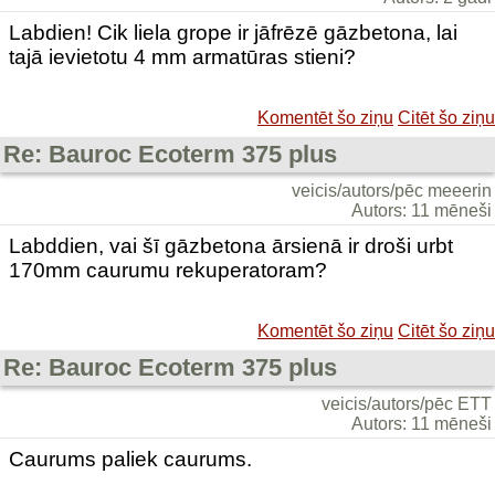
Labdien! Cik liela grope ir jāfrēzē gāzbetona, lai
tajā ievietotu 4 mm armatūras stieni?
Komentēt šo ziņu
Citēt šo ziņu
Re: Bauroc Ecoterm 375 plus
veicis/autors/pēc meeerin
Autors: 11 mēneši
Labddien, vai šī gāzbetona ārsienā ir droši urbt
170mm caurumu rekuperatoram?
Komentēt šo ziņu
Citēt šo ziņu
Re: Bauroc Ecoterm 375 plus
veicis/autors/pēc ETT
Autors: 11 mēneši
Caurums paliek caurums.