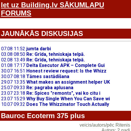
Iet uz Building.lv SĀKUMLAPU
FORUMS
JAUNĀKĀS DISKUSIJAS
Bauroc Ecoterm 375 plus
veicis/autors/pēc Ritenis
Autors: 2 gadi