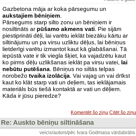
Gazbetona māja ar koka pārsegumu un
aukstajiem bēniņiem
.
Pārsegums starp silto zonu un bēniņiem ir
nosiltināts ar
pūšamo akmens vati
. Pie sijām
piestiprināti dēļi, lai varētu ieklāt biezāku kārtu ar
siltinājumu un pa virsu uzliktu dēļus, lai bēniņus
lietderīgi varētu izmantot kaut kā glabāšanai. Tā
iepūstā vate ir tik viegla šķiet, ka vajadzētu kaut
ko pirms dēļu uzlikšanas ieklāt pa virsu vatei,
lai
nebūtu putēšana
. Bēniņus no siltās telpas
norobežo
tvaika izolācija
. Vai vajag un vai drīkst
kaut ko klāt starp vati un deļiem, tas ieklājamais
materiāls būs tiešā kontaktā ar vati un dēļiem.
Kāda ir jūsu pieredze?
Komentēt šo ziņu
Citēt šo ziņu
Re: Auskto bēniņu siltināšana
veicis/autors/pēc Ivara Godmaņa vārdabrālis