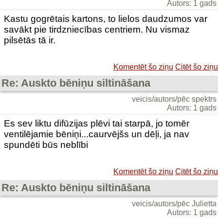
Autors: 1 gads
Kastu gogrētais kartons, to lielos daudzumos var
savākt pie tirdzniecības centriem. Nu vismaz
pilsētās tā ir.
Komentēt šo ziņu
Citēt šo ziņu
Re: Auskto bēniņu siltināšana
veicis/autors/pēc spektrs
Autors: 1 gads
Es sev liktu difūzijas plēvi tai starpā, jo tomēr
ventilējamie bēniņi...caurvējšs un dēļi, ja nav
spundēti būs neblībi
Komentēt šo ziņu
Citēt šo ziņu
Re: Auskto bēniņu siltināšana
veicis/autors/pēc Julietta
Autors: 1 gads