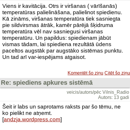
Viens ir kavitācija. Otrs ir viršanas ( vārīšanās)
temperatūras palielināšana, palielinot spiedienu.
Kā zināms, viršanas temperatūra tiek sasniegta
pie sildvirsmas ātrāk, kamēr pārējā šķidruma
temperatūra vēl nav sasniegusi viršanas
temperatūru. Un papildus: spiedienam jābūt
vismas tādam, lai spiediena rezultātā ūdens
paceltos augstāk par augstāko sistēmas punktu.
Un tad arī var-iespējams atgaisot.
Komentēt šo ziņu
Citēt šo ziņu
Re: spiediens apkures sistēmā
veicis/autors/pēc Vilnis_Radio
Autors: 13 gadi
Šeit ir labs un saprotams raksts par šo tēmu, ne
ko pielikt ne atņemt.
[
andzja.wordpress.com
]