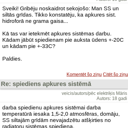
Sveiki! Gribēju noskaidrot sekojošo: Man SS un
siltās grīdas. Tikko konstatēju, ka apkures sist.
hidroforā ne grama gaisa...
Kā tas var ietekmēt apkures sistēmas darbu.
Kādam jābūt spiedienam pie auksta ūdens +-20C
un kādam pie +-33C?
Paldies.
Komentēt šo ziņu
Citēt šo ziņu
Re: spiediens apkures sistēmā
veicis/autors/pēc elektriķis Māris
Autors: 18 gadi
darba spiedienu apkures sistēmai darba
temperatūrā iesaka 1,5-2,0 atmosfēras, domāju,
SS siltajām grīdām nevajadzētu atšķirties no
radiatoru sistēmas spiediena.