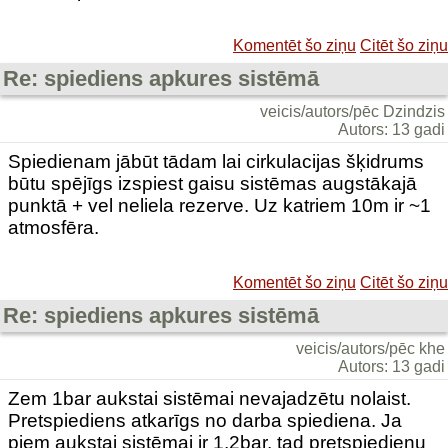
Komentēt šo ziņu
Citēt šo ziņu
Re: spiediens apkures sistēmā
veicis/autors/pēc Dzindzis
Autors: 13 gadi
Spiedienam jābūt tādam lai cirkulacijas šķidrums
būtu spējīgs izspiest gaisu sistēmas augstākajā
punktā + vel neliela rezerve. Uz katriem 10m ir ~1
atmosfēra.
Komentēt šo ziņu
Citēt šo ziņu
Re: spiediens apkures sistēmā
veicis/autors/pēc khe
Autors: 13 gadi
Zem 1bar aukstai sistēmai nevajadzētu nolaist.
Pretspiediens atkarīgs no darba spiediena. Ja
piem aukstai sistēmai ir 1,2bar, tad pretspiedienu