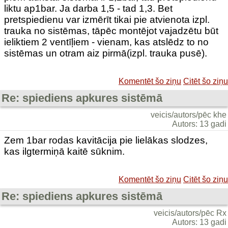
liktu ap1bar. Ja darba 1,5 - tad 1,3. Bet
pretspiedienu var izmērīt tikai pie atvienota izpl.
trauka no sistēmas, tāpēc montējot vajadzētu būt
ieliktiem 2 ventīļiem - vienam, kas atslēdz to no
sistēmas un otram aiz pirmā(izpl. trauka pusē).
Komentēt šo ziņu
Citēt šo ziņu
Re: spiediens apkures sistēmā
veicis/autors/pēc khe
Autors: 13 gadi
Zem 1bar rodas kavitācija pie lielākas slodzes,
kas ilgtermiņā kaitē sūknim.
Komentēt šo ziņu
Citēt šo ziņu
Re: spiediens apkures sistēmā
veicis/autors/pēc Rx
Autors: 13 gadi