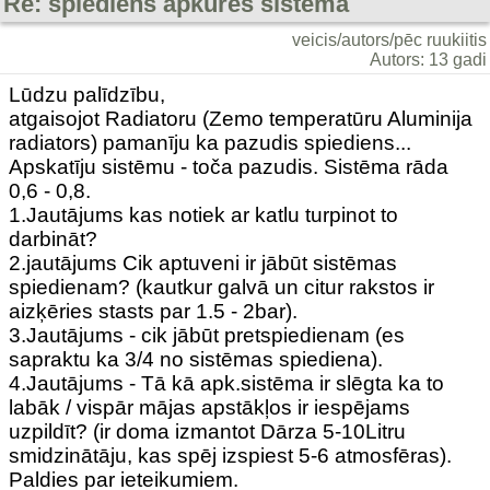
Re: spiediens apkures sistēmā
veicis/autors/pēc ruukiitis
Autors: 13 gadi
Lūdzu palīdzību,
atgaisojot Radiatoru (Zemo temperatūru Aluminija
radiators) pamanīju ka pazudis spiediens...
Apskatīju sistēmu - toča pazudis. Sistēma rāda
0,6 - 0,8.
1.Jautājums kas notiek ar katlu turpinot to
darbināt?
2.jautājums Cik aptuveni ir jābūt sistēmas
spiedienam? (kautkur galvā un citur rakstos ir
aizķēries stasts par 1.5 - 2bar).
3.Jautājums - cik jābūt pretspiedienam (es
sapraktu ka 3/4 no sistēmas spiediena).
4.Jautājums - Tā kā apk.sistēma ir slēgta ka to
labāk / vispār mājas apstākļos ir iespējams
uzpildīt? (ir doma izmantot Dārza 5-10Litru
smidzinātāju, kas spēj izspiest 5-6 atmosfēras).
Paldies par ieteikumiem.