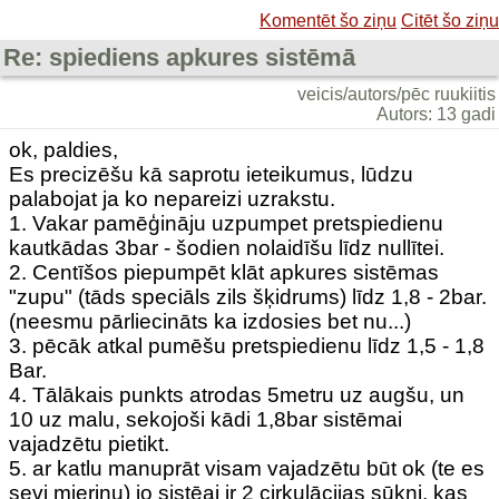
Komentēt šo ziņu
Citēt šo ziņu
Re: spiediens apkures sistēmā
veicis/autors/pēc ruukiitis
Autors: 13 gadi
ok, paldies,
Es precizēšu kā saprotu ieteikumus, lūdzu
palabojat ja ko nepareizi uzrakstu.
1. Vakar pamēģināju uzpumpet pretspiedienu
kautkādas 3bar - šodien nolaidīšu līdz nullītei.
2. Centīšos piepumpēt klāt apkures sistēmas
"zupu" (tāds speciāls zils šķidrums) līdz 1,8 - 2bar.
(neesmu pārliecināts ka izdosies bet nu...)
3. pēcāk atkal pumēšu pretspiedienu līdz 1,5 - 1,8
Bar.
4. Tālākais punkts atrodas 5metru uz augšu, un
10 uz malu, sekojoši kādi 1,8bar sistēmai
vajadzētu pietikt.
5. ar katlu manuprāt visam vajadzētu būt ok (te es
sevi mierinu) jo sistēai ir 2 cirkulācijas sūkņi, kas