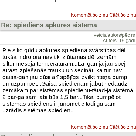
Komentēt šo ziņu
Citēt šo ziņu
Re: spiediens apkures sistēmā
veicis/autors/pēc rs
Autors: 18 gadi
Pie silto grīdu apkures spiediena svārstības dēļ
tukša hidrofora nav tik izjūtamas dēļ zemām
siltumnesēja temperatūrām...Lai gan-ja jau spēji
atrast izplešanās trauku un secināt, ka tur nav
gaisa-gan jau būsi arī spējīgs izvilkt riteņa pumpi
un uzpumpēt...Gaisa spiedienam jābūt nedaudz
zemākam par sistēmas spiedienu-tātad-ja sistēmā
2 bar-gaisam labi būs 1,5 bar...Tikai pumpējot
sistēmas spiediens ir jānomet-citādi gaisam
uzrādīs sistēmas spiedienu
Komentēt šo ziņu
Citēt šo ziņu