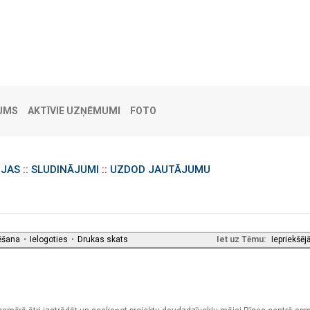
UMS
AKTĪVIE UZŅĒMUMI
FOTO
IJAS
::
SLUDINĀJUMI
::
UZDOD JAUTĀJUMU
ēšana
•
Ielogoties
•
Drukas skats
Iet uz Tēmu:
Iepriekšēj