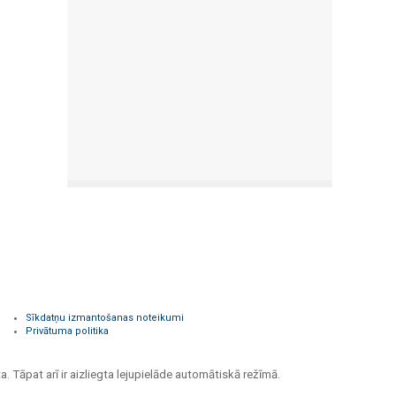
Sīkdatņu izmantošanas noteikumi
Privātuma politika
a. Tāpat arī ir aizliegta lejupielāde automātiskā režīmā.