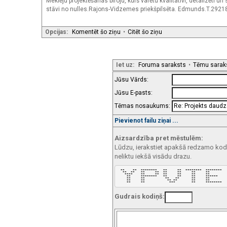
Meklēju projektēšanas biroju, kurš varētu kvalitatīvi, detalizēti
stāvi no nulles.Rajons-Vidzemes priekšpilsēta. Edmunds.T.2921
Opcijas:
Komentēt šo ziņu
•
Citēt šo ziņu
Iet uz:
Foruma saraksts
•
Tēmu sarak
Jūsu Vārds:
Jūsu E-pasts:
Tēmas nosaukums:
Pievienot failu ziņai ...
Aizsardzība pret mēstulēm:
Lūdzu, ierakstiet apakšā redzamo kodu!
neliktu iekšā visādu drazu.
 **    **  ********   **     **  ********  ******** 

  **  **   **     **  **     **     **     **       

   ****    **     **  **     **     **     **       

    **     ********   **     **     **     ******   

    **     **          **   **      **     **       

    **     **           ** **       **     **       

    **     **            ***        **     ******** 
Gudrais kodiņš: