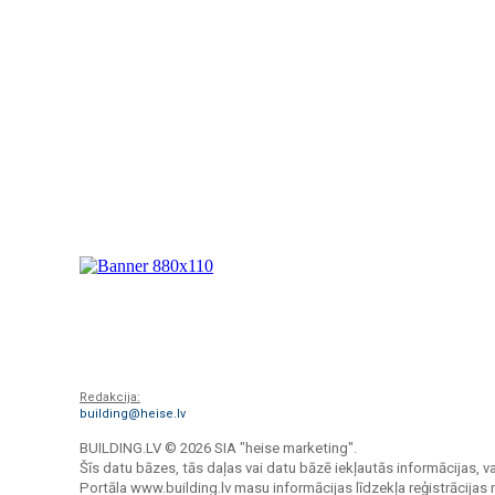
Redakcija:
building@heise.lv
BUILDING.LV ©
2026 SIA "heise marketing".
Šīs datu bāzes, tās daļas vai datu bāzē iekļautās informācijas, va
Portāla www.building.lv masu informācijas līdzekļa reģistrācija