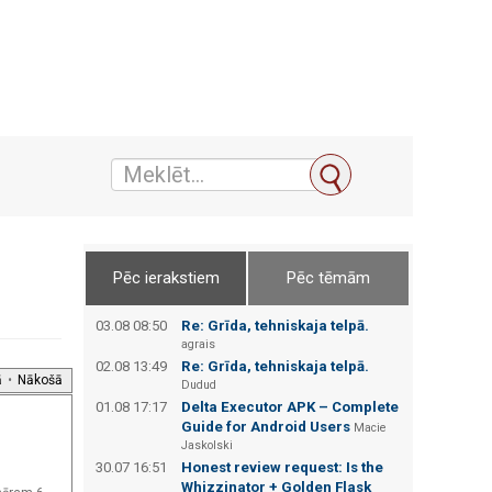
Pēc ierakstiem
Pēc tēmām
03.08 08:50
Re: Grīda, tehniskaja telpā.
agrais
02.08 13:49
Re: Grīda, tehniskaja telpā.
ā
•
Nākošā
Dudud
01.08 17:17
Delta Executor APK – Complete
Guide for Android Users
Macie
Jaskolski
30.07 16:51
Honest review request: Is the
Whizzinator + Golden Flask