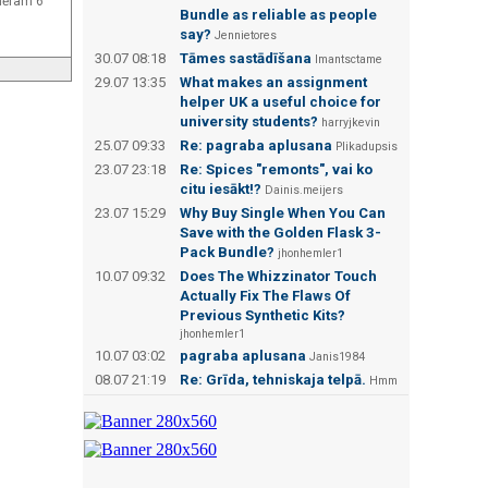
pmēram 6
Bundle as reliable as people
say?
Jennietores
30.07 08:18
Tāmes sastādīšana
Imantsctame
29.07 13:35
What makes an assignment
helper UK a useful choice for
university students?
harryjkevin
25.07 09:33
Re: pagraba aplusana
Plikadupsis
23.07 23:18
Re: Spices "remonts", vai ko
citu iesākt!?
Dainis.meijers
23.07 15:29
Why Buy Single When You Can
Save with the Golden Flask 3-
Pack Bundle?
jhonhemler1
10.07 09:32
Does The Whizzinator Touch
Actually Fix The Flaws Of
Previous Synthetic Kits?
jhonhemler1
10.07 03:02
pagraba aplusana
Janis1984
08.07 21:19
Re: Grīda, tehniskaja telpā.
Hmm