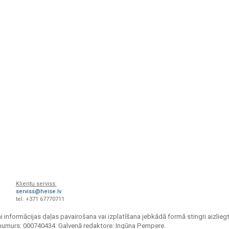
Klientu serviss:
serviss@heise.lv
tel. +371 67770711
i informācijas daļas pavairošana vai izplatīšana jebkādā formā stingri aizliegt
s numurs: 000740434. Galvenā redaktore: Ingūna Pempere.