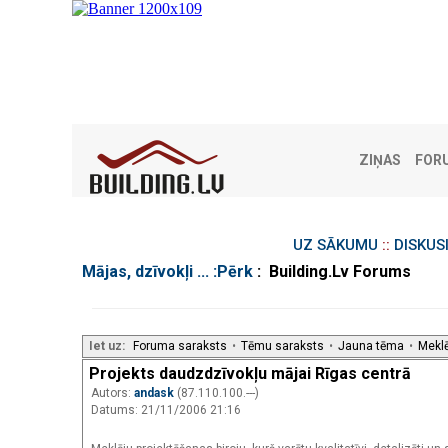
ZIŅAS
FOR
UZ SĀKUMU
::
DISKUS
Mājas, dzīvokļi ... :Pērk
: Building.Lv Forums
Iet uz:
Foruma saraksts
•
Tēmu saraksts
•
Jauna tēma
•
Mekl
Projekts daudzdzīvokļu mājai Rīgas centrā
Autors:
andask
(87.110.100.---)
Datums: 21/11/2006 21:16