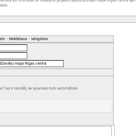
 un samērā ātri izstrādāt un saskaņot projektu daudzdzīvokļu mājai Rīgas centrā a
8860.
sts
•
Meklēšana
•
Ielogoties
 Tas ir tamdēļ, lai spameru boti automātiski