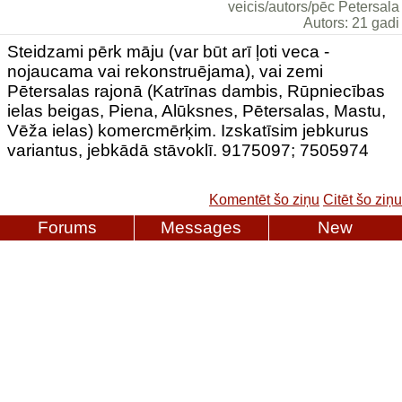
veicis/autors/pēc Petersala
Autors: 21 gadi
Steidzami pērk māju (var būt arī ļoti veca -
nojaucama vai rekonstruējama), vai zemi
Pētersalas rajonā (Katrīnas dambis, Rūpniecības
ielas beigas, Piena, Alūksnes, Pētersalas, Mastu,
Vēža ielas) komercmērķim. Izskatīsim jebkurus
variantus, jebkādā stāvoklī. 9175097; 7505974
Komentēt šo ziņu
Citēt šo ziņu
Forums
Messages
New