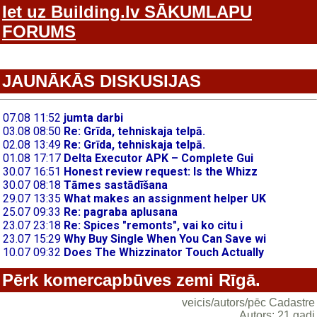
Iet uz Building.lv SĀKUMLAPU
FORUMS
JAUNĀKĀS DISKUSIJAS
Pērk komercapbūves zemi Rīgā.
veicis/autors/pēc Cadastre
Autors: 21 gadi