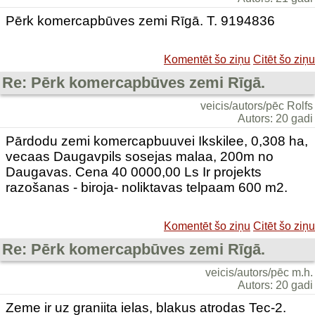
Pērk komercapbūves zemi Rīgā. T. 9194836
Komentēt šo ziņu
Citēt šo ziņu
Re: Pērk komercapbūves zemi Rīgā.
veicis/autors/pēc Rolfs
Autors: 20 gadi
Pārdodu zemi komercapbuuvei Ikskilee, 0,308 ha,
vecaas Daugavpils sosejas malaa, 200m no
Daugavas. Cena 40 0000,00 Ls Ir projekts
razošanas - biroja- noliktavas telpaam 600 m2.
Komentēt šo ziņu
Citēt šo ziņu
Re: Pērk komercapbūves zemi Rīgā.
veicis/autors/pēc m.h.
Autors: 20 gadi
Zeme ir uz graniita ielas, blakus atrodas Tec-2.