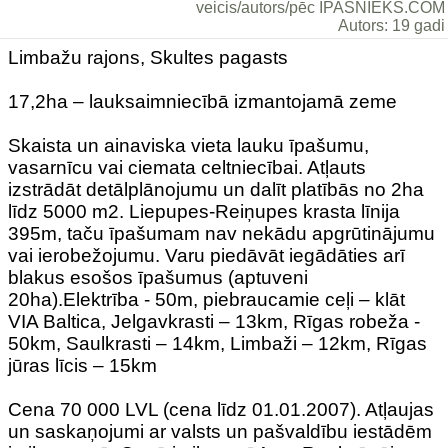
veicis/autors/pēc ĪPAŠNIEKS.COM
Autors: 19 gadi
Limbažu rajons, Skultes pagasts
17,2ha – lauksaimniecībā izmantojamā zeme
Skaista un ainaviska vieta lauku īpašumu,
vasarnīcu vai ciemata celtniecībai. Atļauts
izstrādāt detālplānojumu un dalīt platībās no 2ha
līdz 5000 m2. Liepupes-Reiņupes krasta līnija
395m, taču īpašumam nav nekādu apgrūtinājumu
vai ierobežojumu. Varu piedāvāt iegādāties arī
blakus esošos īpašumus (aptuveni
20ha).Elektrība - 50m, piebraucamie ceļi – klāt
VIA Baltica, Jelgavkrasti – 13km, Rīgas robeža -
50km, Saulkrasti – 14km, Limbaži – 12km, Rīgas
jūras līcis – 15km
Cena 70 000 LVL (cena līdz 01.01.2007). Atļaujas
un saskaņojumi ar valsts un pašvaldību iestādēm