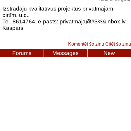
Izstrādāju kvalitatīvus projektus privātmājām,
pirtīm, u.c..
Tel. 8614764; e-pasts: privatmaja@#$%&inbox.lv
Kaspars
Komentēt šo ziņu
Citēt šo ziņu
Forums
Messages
New