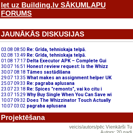
Iet uz Building.lv SĀKUMLAPU
FORUMS
JAUNĀKĀS DISKUSIJAS
Projektēšana
veicis/autors/pēc Vienkārši Tu
Autors: 20 gadi