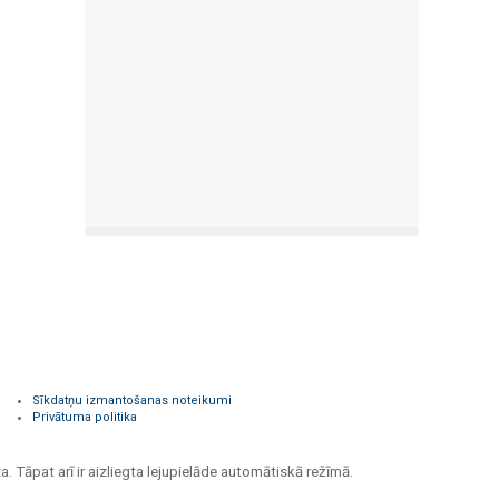
Sīkdatņu izmantošanas noteikumi
Privātuma politika
a. Tāpat arī ir aizliegta lejupielāde automātiskā režīmā.