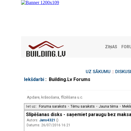
ZIŅAS
FOR
UZ SĀKUMU
::
DISKUS
Iekšdarbi
: Building.Lv Forums
Apdare, krāsošana, flīzēšana u.c.
Iet uz:
Foruma saraksts
•
Tēmu saraksts
•
Jauna tēma
•
Mekl
Slīpēšanas disks - saņemiet paraugu bez maksa
Autors:
Jans4321
()
Datums: 26/07/2016 16:21