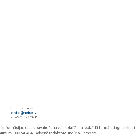
Klientu serviss:
serviss@heise.lv
tel. +371 67770711
i informācijas daļas pavairošana vai izplatīšana jebkādā formā stingri aizliegt
s numurs: 000740434. Galvenā redaktore: Ingūna Pempere.