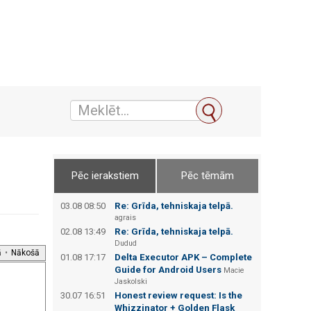
Pēc ierakstiem
Pēc tēmām
03.08 08:50
Re: Grīda, tehniskaja telpā.
agrais
02.08 13:49
Re: Grīda, tehniskaja telpā.
Dudud
ā
•
Nākošā
01.08 17:17
Delta Executor APK – Complete
Guide for Android Users
Macie
Jaskolski
30.07 16:51
Honest review request: Is the
Whizzinator + Golden Flask