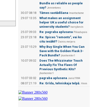
Bundle as reliable as people
say?
Jennietores
30.07 08:18
Tāmes sastādīšana
Imantsctame
29.07 13:35
What makes an assignment
helper UK a useful choice for
university students?
harryjkevin
25.07 09:33
Re: pagraba aplusana
Plikadupsis
23.07 23:18
Re: Spices "remonts", vai ko
citu iesākt!?
Dainis.meijers
23.07 15:29
Why Buy Single When You Can
Save with the Golden Flask 3-
Pack Bundle?
jhonhemler1
10.07 09:32
Does The Whizzinator Touch
Actually Fix The Flaws Of
Previous Synthetic Kits?
jhonhemler1
10.07 03:02
pagraba aplusana
Janis1984
08.07 21:19
Re: Grīda, tehniskaja telpā.
Hmm