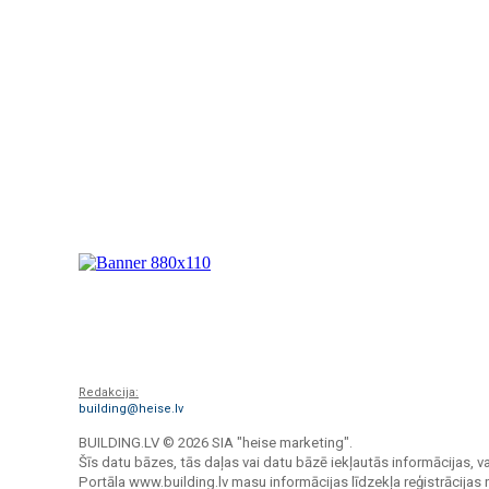
Redakcija:
building@heise.lv
BUILDING.LV ©
2026 SIA "heise marketing".
Šīs datu bāzes, tās daļas vai datu bāzē iekļautās informācijas, va
Portāla www.building.lv masu informācijas līdzekļa reģistrācija