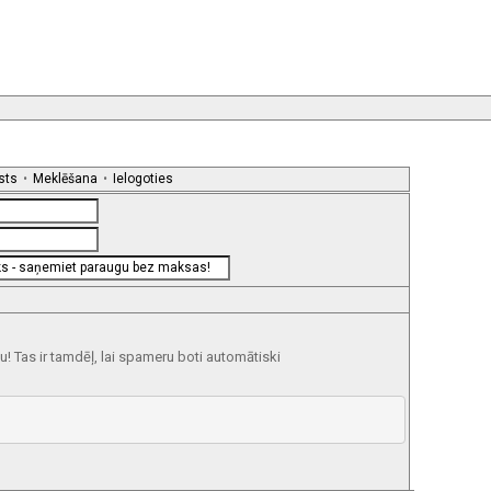
sts
•
Meklēšana
•
Ielogoties
 Tas ir tamdēļ, lai spameru boti automātiski