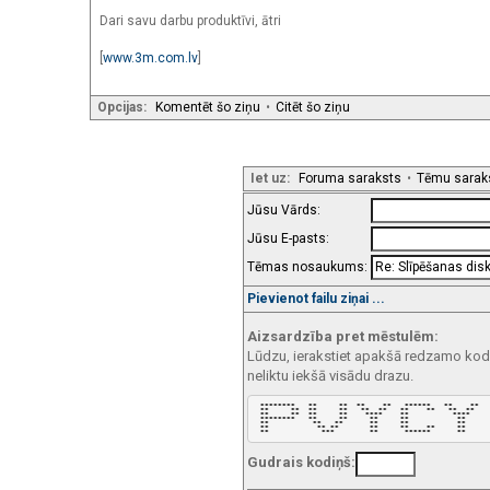
Dari savu darbu produktīvi, ātri
[
www.3m.com.lv
]
Opcijas:
Komentēt šo ziņu
•
Citēt šo ziņu
Iet uz:
Foruma saraksts
•
Tēmu sarak
Jūsu Vārds:
Jūsu E-pasts:
Tēmas nosaukums:
Pievienot failu ziņai ...
Aizsardzība pret mēstulēm:
Lūdzu, ierakstiet apakšā redzamo kodu!
neliktu iekšā visādu drazu.
 ********   **     **  **    **   ******   **    ** 

 **     **  **     **   **  **   **    **   **  **  

 **     **  **     **    ****    **          ****   

 ********   **     **     **     **           **    

 **          **   **      **     **           **    

 **           ** **       **     **    **     **    

 **            ***        **      ******      **    
Gudrais kodiņš: