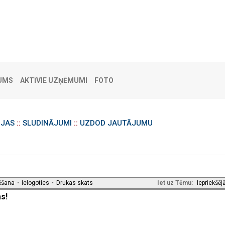
UMS
AKTĪVIE UZŅĒMUMI
FOTO
IJAS
::
SLUDINĀJUMI
::
UZDOD JAUTĀJUMU
ēšana
•
Ielogoties
•
Drukas skats
Iet uz Tēmu:
Iepriekšēj
s!