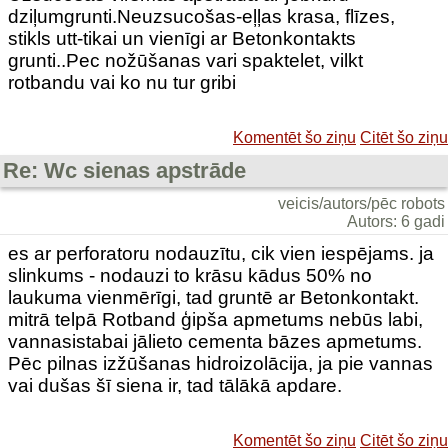
dziļumgrunti.Neuzsucošas-eļļas krasa, flīzes,
stikls utt-tikai un vienīgi ar Betonkontakts
grunti..Pec nožūšanas vari spaktelet, vilkt
rotbandu vai ko nu tur gribi
Komentēt šo ziņu
Citēt šo ziņu
Re: Wc sienas apstrāde
veicis/autors/pēc robots
Autors: 6 gadi
es ar perforatoru nodauzītu, cik vien iespējams. ja
slinkums - nodauzi to krāsu kādus 50% no
laukuma vienmērīgi, tad gruntē ar Betonkontakt.
mitrā telpā Rotband ģipša apmetums nebūs labi,
vannasistabai jālieto cementa bāzes apmetums.
Pēc pilnas izžūšanas hidroizolācija, ja pie vannas
vai dušas šī siena ir, tad tālākā apdare.
Komentēt šo ziņu
Citēt šo ziņu