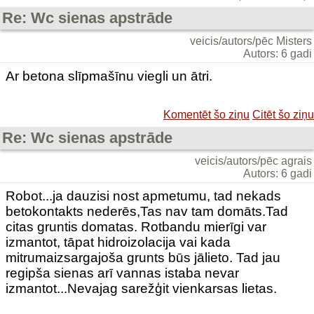
Re: Wc sienas apstrāde
veicis/autors/pēc Misters
Autors: 6 gadi
Ar betona slīpmašīnu viegli un ātri.
Komentēt šo ziņu
Citēt šo ziņu
Re: Wc sienas apstrāde
veicis/autors/pēc agrais
Autors: 6 gadi
Robot...ja dauzisi nost apmetumu, tad nekads
betokontakts nederēs,Tas nav tam domāts.Tad
citas gruntis domatas. Rotbandu mierīgi var
izmantot, tāpat hidroizolacija vai kada
mitrumaizsargajoša grunts būs jālieto. Tad jau
regipša sienas arī vannas istaba nevar
izmantot...Nevajag sarežģit vienkarsas lietas.