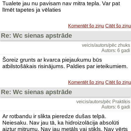
Tualete jau nu pavisam nav mitra tepla. Var pat
līmēt tapetes ja vēlaties
Komentēt šo ziņu
Citēt šo ziņu
Re: Wc sienas apstrāde
veicis/autors/pēc zhuks
Autors: 6 gadi
Šoreiz grunts ar kvarca piejaukumu būs
atbilstošākais risinājums. Paldies par ieteikumiem.
Komentēt šo ziņu
Citēt šo ziņu
Re: Wc sienas apstrāde
veicis/autors/pēc Praktiķis
Autors: 6 gadi
Ar rotbandu ir slikta pieredze dušas telpā.
Neiesaku. Nav jau tā, ka hidroizolācija absolūti
aiztur mitrumu. Nav jau metāls vai stikls. Nav vērts