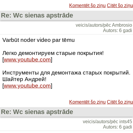
Komentēt šo ziņu
Citēt šo ziņu
Re: Wc sienas apstrāde
veicis/autors/pēc Ambrosio
Autors: 6 gadi
Varbūt noder video par tēmu
Легко демонтируем старые покрытия!
[
www.youtube.com
]
Инструменты для демонтажа старых покрытий.
Шайтер Андрей!
[
www.youtube.com
]
Komentēt šo ziņu
Citēt šo ziņu
Re: Wc sienas apstrāde
veicis/autors/pēc ints45
Autors: 6 gadi