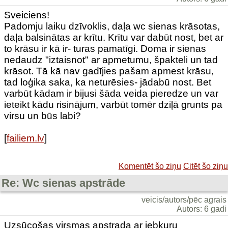
Sveiciens!
Padomju laiku dzīvoklis, daļa wc sienas krāsotas,
daļa balsinātas ar krītu. Krītu var dabūt nost, bet ar
to krāsu ir kā ir- turas pamatīgi. Doma ir sienas
nedaudz "iztaisnot" ar apmetumu, špakteli un tad
krāsot. Tā kā nav gadījies pašam apmest krāsu,
tad loģika saka, ka neturēsies- jādabū nost. Bet
varbūt kādam ir bijusi šāda veida pieredze un var
ieteikt kādu risinājum, varbūt tomēr dziļā grunts pa
virsu un būs labi?
[
failiem.lv
]
Komentēt šo ziņu
Citēt šo ziņu
Re: Wc sienas apstrāde
veicis/autors/pēc agrais
Autors: 6 gadi
Uzsūcošas virsmas apstrada ar jebkuru