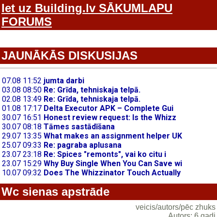
Iet uz Building.lv SĀKUMLAPU
FORUMS
JAUNĀKĀS DISKUSIJAS
Wc sienas apstrāde
veicis/autors/pēc zhuks
Autors: 6 gadi