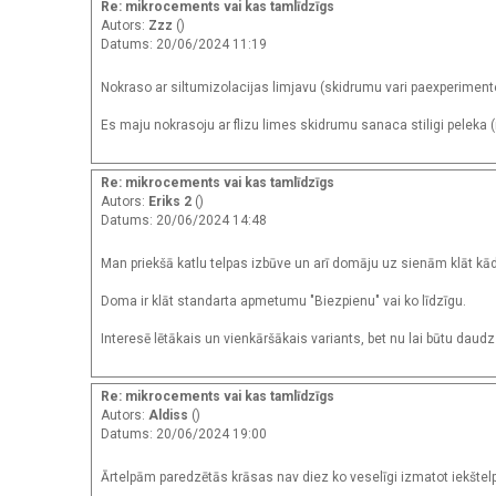
Re: mikrocements vai kas tamlīdzīgs
Autors:
Zzz
()
Datums: 20/06/2024 11:19
Nokraso ar siltumizolacijas limjavu (skidrumu vari paexperimente
Es maju nokrasoju ar flizu limes skidrumu sanaca stiligi peleka (m
Re: mikrocements vai kas tamlīdzīgs
Autors:
Eriks 2
()
Datums: 20/06/2024 14:48
Man priekšā katlu telpas izbūve un arī domāju uz sienām klāt kād
Doma ir klāt standarta apmetumu "Biezpienu" vai ko līdzīgu.
Interesē lētākais un vienkāršākais variants, bet nu lai būtu daudz
Re: mikrocements vai kas tamlīdzīgs
Autors:
Aldiss
()
Datums: 20/06/2024 19:00
Ārtelpām paredzētās krāsas nav diez ko veselīgi izmatot iekštelp