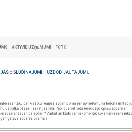
UMS
AKTĪVIE UZŅĒMUMI
FOTO
IJAS
::
SLUDINĀJUMI
::
UZDOD JAUTĀJUMU
interesantāku par krāsotu reģipša apdari.Doma par apmetumu kā betona imitāciju
 uz kaļķa bāzes, izskatijās labi. Papildus vēl netā ieraudziju opciju apdarē ar
eredze ar šāda tipa apdari ? Varbūt arī kāds var pakomentēt koka karkasenē iekš
 gan gatava apdares virsma ?