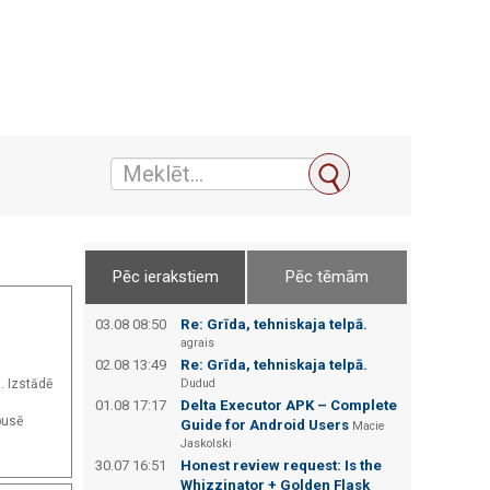
Pēc ierakstiem
Pēc tēmām
03.08 08:50
Re: Grīda, tehniskaja telpā.
agrais
02.08 13:49
Re: Grīda, tehniskaja telpā.
. Izstādē
Dudud
01.08 17:17
Delta Executor APK – Complete
pusē
Guide for Android Users
Macie
Jaskolski
30.07 16:51
Honest review request: Is the
Whizzinator + Golden Flask