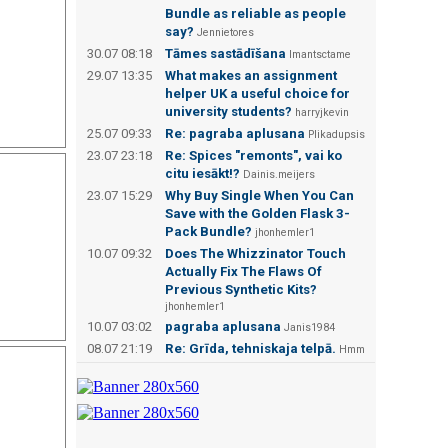
Bundle as reliable as people
say?
Jennietores
30.07 08:18
Tāmes sastādīšana
Imantsctame
29.07 13:35
What makes an assignment
helper UK a useful choice for
university students?
harryjkevin
25.07 09:33
Re: pagraba aplusana
Plikadupsis
23.07 23:18
Re: Spices "remonts", vai ko
citu iesākt!?
Dainis.meijers
23.07 15:29
Why Buy Single When You Can
Save with the Golden Flask 3-
Pack Bundle?
jhonhemler1
10.07 09:32
Does The Whizzinator Touch
Actually Fix The Flaws Of
Previous Synthetic Kits?
jhonhemler1
10.07 03:02
pagraba aplusana
Janis1984
08.07 21:19
Re: Grīda, tehniskaja telpā.
Hmm