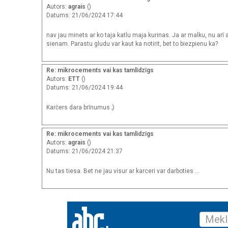
Autors:
agrais
()
Datums: 21/06/2024 17:44
nav jau minets ar ko taja katlu maja kurinas. Ja ar malku, nu arī 
sienam. Parastu gludu var kaut ka notirit, bet to biezpienu ka?
Re: mikrocements vai kas tamlīdzīgs
Autors:
ETT
()
Datums: 21/06/2024 19:44
Karčers dara brīnumus ;)
Re: mikrocements vai kas tamlīdzīgs
Autors:
agrais
()
Datums: 21/06/2024 21:37
Nu tas tiesa. Bet ne jau visur ar karceri var darboties ...