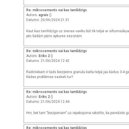
Re: mikrocements vai kas tamlīdzīgs
Autors:
agrais
()
Datums: 20/06/2024 21:31
Kaut kas tamlīdzīgs uz sienas varētu būt tik telpā ar siltumsūkņa
pēc kādām pāris apkures sezonām.
Re: mikrocements vai kas tamlīdzīgs
Autors:
Eriks 2
()
Datums: 21/06/2024 12:42
Radiniekam ir tāds biezpiens granulu katla telpā jau kādus 3-4 gadus
Kādas problēmas saskati tur?
Re: mikrocements vai kas tamlīdzīgs
Autors:
Eriks 2
()
Datums: 21/06/2024 12:44
Hm, bet tam "biezpienam" uz iepakojuma rakstīts, ka paredzēs g
Re: mikrocements vai kas tamlīdzīgs