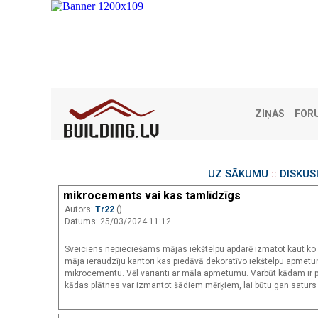
ZIŅAS
FOR
UZ SĀKUMU
::
DISKUS
mikrocements vai kas tamlīdzīgs
Autors:
Tr22
()
Datums: 25/03/2024 11:12
Sveiciens nepieciešams mājas iekštelpu apdarē izmatot kaut ko 
māja ieraudzīju kantori kas piedāvā dekoratīvo iekštelpu apmetumu
mikrocementu. Vēl varianti ar māla apmetumu. Varbūt kādam ir pi
kādas plātnes var izmantot šādiem mērķiem, lai būtu gan saturs