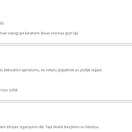
t).
an vienigi pie keraterm blivas virsmas gruti lip)
u dekoratīvo apmetumu, lai nebūtu jāšpaktelē un jāslīpē reģipsi.
 maz zolīdi.
ām ķīmijas izgarojumu dēļ. Tajā skaitā biezpienu un lietutiņu.