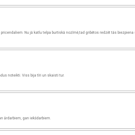
 pricendaliem. Nu jā katlu telpa burtiskā nozīmē,tad gribētos redzēt tās biezpiena
 noteikti. Viss bija tīri un skaisti tur.
an ārdarbiem, gan iekšdarbiem.