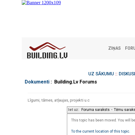
ZIŅAS
FOR
UZ SĀKUMU
::
DISKUS
Dokumenti
: Building.Lv Forums
Līgumi, tāmes, atļaujas, projekti u.c
Iet uz:
Foruma saraksts
•
Tēmu sarak
This topic has been moved. You will be 
To the current location of this topic.