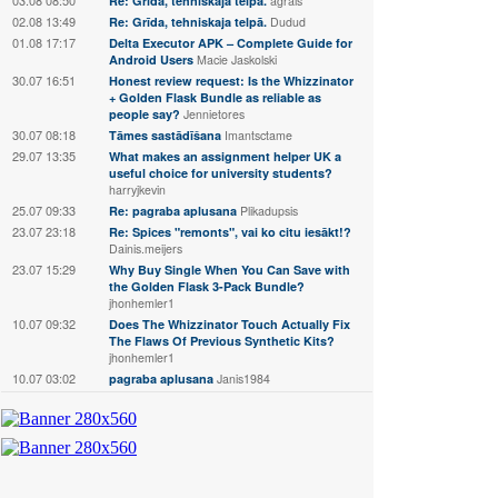
Re: Grīda, tehniskaja telpā.
agrais
02.08 13:49
Re: Grīda, tehniskaja telpā.
Dudud
01.08 17:17
Delta Executor APK – Complete Guide for
Android Users
Macie Jaskolski
30.07 16:51
Honest review request: Is the Whizzinator
+ Golden Flask Bundle as reliable as
people say?
Jennietores
30.07 08:18
Tāmes sastādīšana
Imantsctame
29.07 13:35
What makes an assignment helper UK a
useful choice for university students?
harryjkevin
25.07 09:33
Re: pagraba aplusana
Plikadupsis
23.07 23:18
Re: Spices "remonts", vai ko citu iesākt!?
Dainis.meijers
23.07 15:29
Why Buy Single When You Can Save with
the Golden Flask 3-Pack Bundle?
jhonhemler1
10.07 09:32
Does The Whizzinator Touch Actually Fix
The Flaws Of Previous Synthetic Kits?
jhonhemler1
10.07 03:02
pagraba aplusana
Janis1984