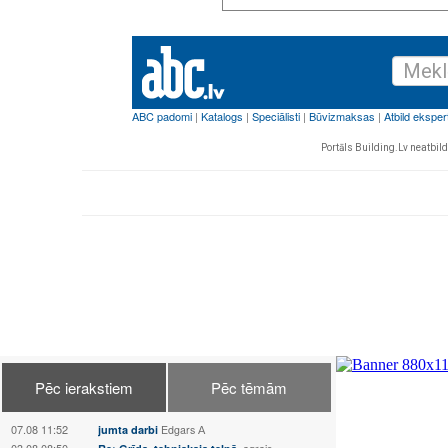
Portāls Building.Lv neatbild 
Pēc ierakstiem
Pēc tēmām
07.08 11:52
jumta darbi
Edgars А
03.08 08:50