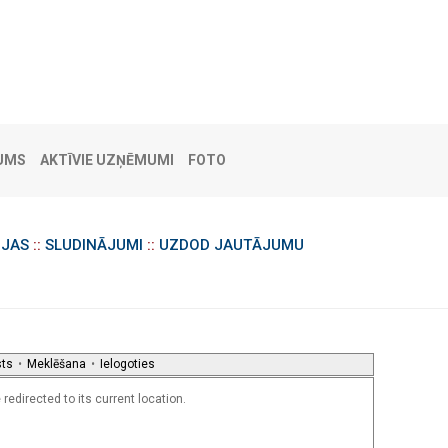
UMS
AKTĪVIE UZŅĒMUMI
FOTO
IJAS
::
SLUDINĀJUMI
::
UZDOD JAUTĀJUMU
sts
•
Meklēšana
•
Ielogoties
redirected to its current location.