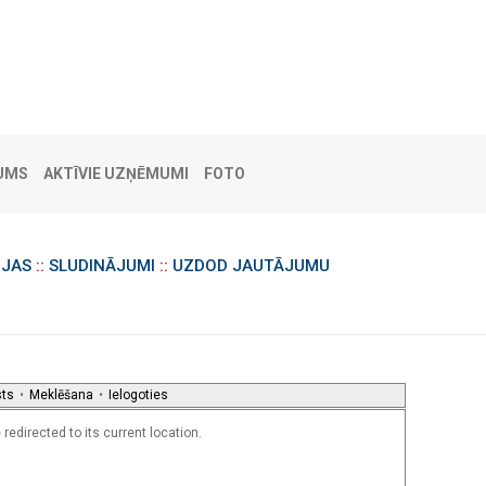
UMS
AKTĪVIE UZŅĒMUMI
FOTO
IJAS
::
SLUDINĀJUMI
::
UZDOD JAUTĀJUMU
sts
•
Meklēšana
•
Ielogoties
redirected to its current location.