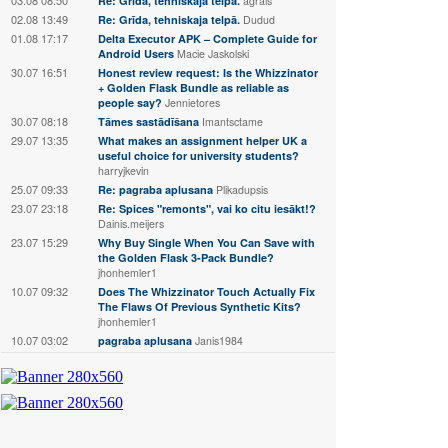
Re: Grīda, tehniskaja telpā.
agrais
02.08 13:49
Re: Grīda, tehniskaja telpā.
Dudud
01.08 17:17
Delta Executor APK – Complete Guide for
Android Users
Macie Jaskolski
30.07 16:51
Honest review request: Is the Whizzinator
+ Golden Flask Bundle as reliable as
people say?
Jennietores
30.07 08:18
Tāmes sastādīšana
Imantsctame
29.07 13:35
What makes an assignment helper UK a
useful choice for university students?
harryjkevin
25.07 09:33
Re: pagraba aplusana
Plikadupsis
23.07 23:18
Re: Spices "remonts", vai ko citu iesākt!?
Dainis.meijers
23.07 15:29
Why Buy Single When You Can Save with
the Golden Flask 3-Pack Bundle?
jhonhemler1
10.07 09:32
Does The Whizzinator Touch Actually Fix
The Flaws Of Previous Synthetic Kits?
jhonhemler1
10.07 03:02
pagraba aplusana
Janis1984