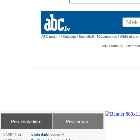
Portāls Building.Lv neatbild 
Pēc ierakstiem
Pēc tēmām
07.08 11:52
jumta darbi
Edgars А
03.08 08:50