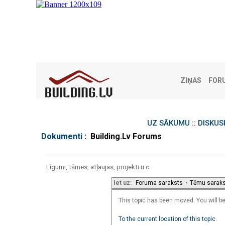
ZIŅAS
FOR
UZ SĀKUMU
::
DISKUS
Dokumenti
: Building.Lv Forums
Līgumi, tāmes, atļaujas, projekti u.c
Iet uz:
Foruma saraksts
•
Tēmu sarak
This topic has been moved. You will be 
To the current location of this topic.