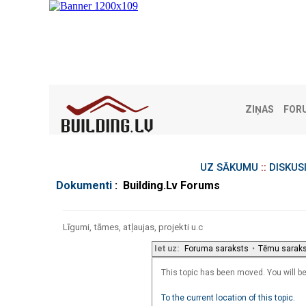
ZIŅAS
FOR
UZ SĀKUMU
::
DISKUS
Dokumenti
: Building.Lv Forums
Līgumi, tāmes, atļaujas, projekti u.c
Iet uz:
Foruma saraksts
•
Tēmu sarak
This topic has been moved. You will be 
To the current location of this topic.