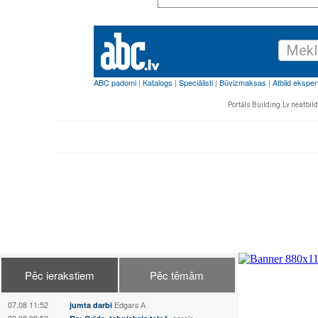
Portāls Building.Lv neatbild 
Pēc ierakstiem
Pēc tēmām
07.08 11:52
jumta darbi
Edgars А
03.08 08:50