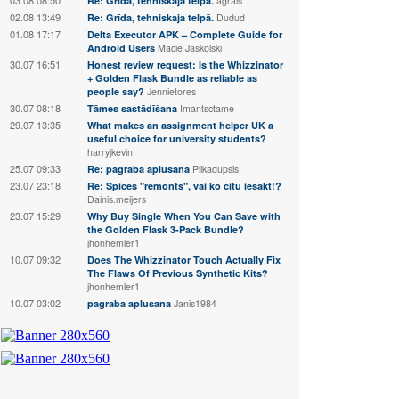
Re: Grīda, tehniskaja telpā.
agrais
02.08 13:49
Re: Grīda, tehniskaja telpā.
Dudud
01.08 17:17
Delta Executor APK – Complete Guide for
Android Users
Macie Jaskolski
30.07 16:51
Honest review request: Is the Whizzinator
+ Golden Flask Bundle as reliable as
people say?
Jennietores
30.07 08:18
Tāmes sastādīšana
Imantsctame
29.07 13:35
What makes an assignment helper UK a
useful choice for university students?
harryjkevin
25.07 09:33
Re: pagraba aplusana
Plikadupsis
23.07 23:18
Re: Spices "remonts", vai ko citu iesākt!?
Dainis.meijers
23.07 15:29
Why Buy Single When You Can Save with
the Golden Flask 3-Pack Bundle?
jhonhemler1
10.07 09:32
Does The Whizzinator Touch Actually Fix
The Flaws Of Previous Synthetic Kits?
jhonhemler1
10.07 03:02
pagraba aplusana
Janis1984