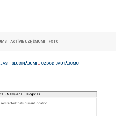
UMS
AKTĪVIE UZŅĒMUMI
FOTO
IJAS
::
SLUDINĀJUMI
::
UZDOD JAUTĀJUMU
sts
•
Meklēšana
•
Ielogoties
redirected to its current location.