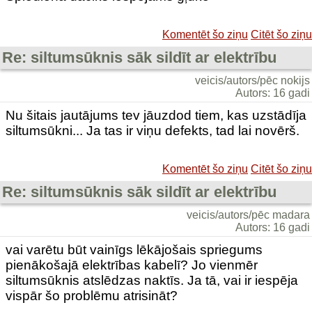
Komentēt šo ziņu
Citēt šo ziņu
Re: siltumsūknis sāk sildīt ar elektrību
veicis/autors/pēc nokijs
Autors: 16 gadi
Nu šitais jautājums tev jāuzdod tiem, kas uzstādīja
siltumsūkni... Ja tas ir viņu defekts, tad lai novērš.
Komentēt šo ziņu
Citēt šo ziņu
Re: siltumsūknis sāk sildīt ar elektrību
veicis/autors/pēc madara
Autors: 16 gadi
vai varētu būt vainīgs lēkājošais spriegums
pienākošajā elektrības kabelī? Jo vienmēr
siltumsūknis atslēdzas naktīs. Ja tā, vai ir iespēja
vispār šo problēmu atrisināt?