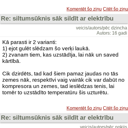
Komentēt šo ziņu
Citēt šo ziņu
Re: siltumsūknis sāk sildīt ar elektrību
veicis/autors/pēc dzincha
Autors: 16 gadi
Kā parasti ir 2 varianti:
1) ejot gulēt slēdzam šo verķi laukā.
2) zvanam tiem, kas uzstādīja, lai nāk un saved
kārtībā.
Cik dzirdēts, tad kad šiem pamaz jaudas no tās
zemes nāk, respektīvi vaig vairāk cik var dabūt no
kompresora un zemes, tad ieslēdzas tenis, lai
tomēr to uzstādīto temperatūru šis uzturētu.
Komentēt šo ziņu
Citēt šo ziņu
Re: siltumsūknis sāk sildīt ar elektrību
veicis/autors/pēc nokijs