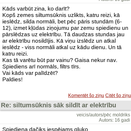
Kāds varbūt zina, ko darīt?
Kopš zemes siltumsūknis uzlikts, katru reizi, kā
ieslēdz, silda normāli, bet pēc pāris stundām (6-
12), izmet kļūdas ziņojumu par zemu spiedienu un
pārslēdzas uz elektrību. Tā daudzas stundas jau
ar elektrību nosildījis. Kā viņu izslēdz un atkal
ieslēdz - viss normāli atkal uz kādu dienu. Un tā
katru reizi.
Kas tā varētu būt par vainu? Gaisa nekur nav.
Spiediens arī normāls, filtrs tīrs.
Vai kāds var palīdzēt?
Paldies!
Komentēt šo ziņu
Citēt šo ziņu
Re: siltumsūknis sāk sildīt ar elektrību
veicis/autors/pēc moldriks
Autors: 16 gadi
Spiediena dačiks iespējams gļuko