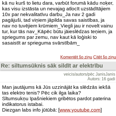
kā nu kurš to lietu dara, varbūt forumā kādu noķer,
kas visu izstāsta un nevajag atlocīt uzstādītājiem
10x par nekvalitatīvu darbu_Ja nav 2 gadi
pagājuši, tad viņiem jāpilda savas saistības, ja
nav no tuvējiem krūmiem_Viegli jau ir novelt vainu
tur, kur tās nav_Kāpēc būtu jāieslēdzas teņiem, ja
spriegums par zemu, nav kaut kā loģiski to
sasaistīt ar sprieguma svārstībām_
Komentēt šo ziņu
Citēt šo ziņu
Re: siltumsūknis sāk sildīt ar elektrību
veicis/autors/pēc JanisJanis
Autors: 16 gadi
Man jautājums kā Jūs uzzinājāt ka slēdzās iekšā
tas elektro tenis? Pēc cik ilga laika?
Sltumsukņu īpašniekiem gribētos pardot paterina
indikatorus istabai.
Diezgan labs info jūtūbā: [
www.youtube.com
]