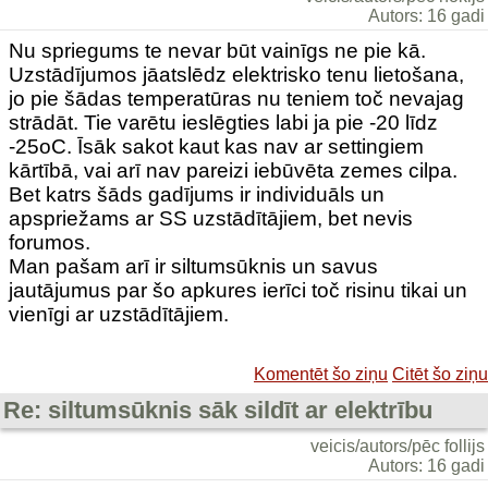
Autors: 16 gadi
Nu spriegums te nevar būt vainīgs ne pie kā.
Uzstādījumos jāatslēdz elektrisko tenu lietošana,
jo pie šādas temperatūras nu teniem toč nevajag
strādāt. Tie varētu ieslēgties labi ja pie -20 līdz
-25oC. Īsāk sakot kaut kas nav ar settingiem
kārtībā, vai arī nav pareizi iebūvēta zemes cilpa.
Bet katrs šāds gadījums ir individuāls un
apspriežams ar SS uzstādītājiem, bet nevis
forumos.
Man pašam arī ir siltumsūknis un savus
jautājumus par šo apkures ierīci toč risinu tikai un
vienīgi ar uzstādītājiem.
Komentēt šo ziņu
Citēt šo ziņu
Re: siltumsūknis sāk sildīt ar elektrību
veicis/autors/pēc follijs
Autors: 16 gadi