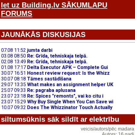
Iet uz Building.lv SĀKUMLAPU
FORUMS
JAUNĀKĀS DISKUSIJAS
siltumsūknis sāk sildīt ar elektrību
veicis/autors/pēc madara
Autors: 16 gadi