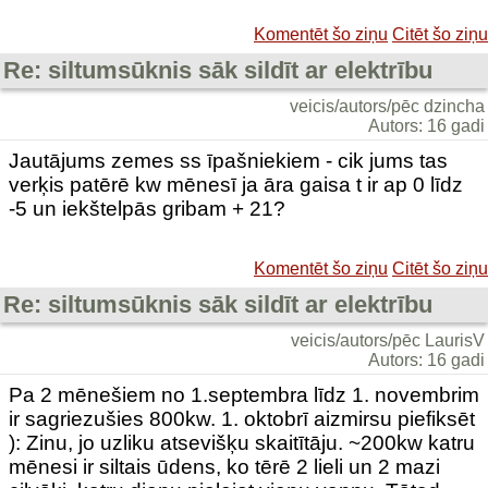
Komentēt šo ziņu
Citēt šo ziņu
Re: siltumsūknis sāk sildīt ar elektrību
veicis/autors/pēc dzincha
Autors: 16 gadi
Jautājums zemes ss īpašniekiem - cik jums tas
verķis patērē kw mēnesī ja āra gaisa t ir ap 0 līdz
-5 un iekštelpās gribam + 21?
Komentēt šo ziņu
Citēt šo ziņu
Re: siltumsūknis sāk sildīt ar elektrību
veicis/autors/pēc LaurisV
Autors: 16 gadi
Pa 2 mēnešiem no 1.septembra līdz 1. novembrim
ir sagriezušies 800kw. 1. oktobrī aizmirsu piefiksēt
): Zinu, jo uzliku atsevišķu skaitītāju. ~200kw katru
mēnesi ir siltais ūdens, ko tērē 2 lieli un 2 mazi