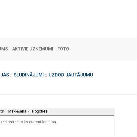
UMS
AKTĪVIE UZŅĒMUMI
FOTO
IJAS
::
SLUDINĀJUMI
::
UZDOD JAUTĀJUMU
sts
•
Meklēšana
•
Ielogoties
redirected to its current location.