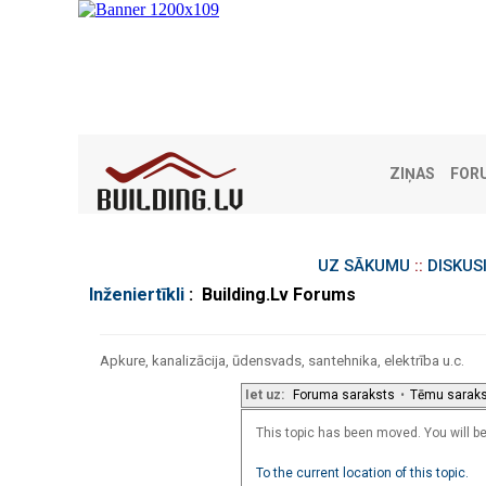
ZIŅAS
FOR
UZ SĀKUMU
::
DISKUS
Inženiertīkli
: Building.Lv Forums
Apkure, kanalizācija, ūdensvads, santehnika, elektrība u.c.
Iet uz:
Foruma saraksts
•
Tēmu sarak
This topic has been moved. You will be 
To the current location of this topic.