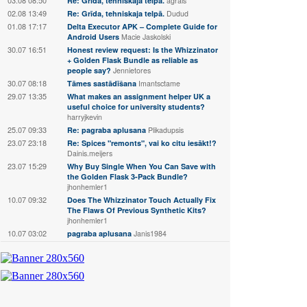
Re: Grīda, tehniskaja telpā.
agrais
02.08 13:49
Re: Grīda, tehniskaja telpā.
Dudud
01.08 17:17
Delta Executor APK – Complete Guide for
Android Users
Macie Jaskolski
30.07 16:51
Honest review request: Is the Whizzinator
+ Golden Flask Bundle as reliable as
people say?
Jennietores
30.07 08:18
Tāmes sastādīšana
Imantsctame
29.07 13:35
What makes an assignment helper UK a
useful choice for university students?
harryjkevin
25.07 09:33
Re: pagraba aplusana
Plikadupsis
23.07 23:18
Re: Spices "remonts", vai ko citu iesākt!?
Dainis.meijers
23.07 15:29
Why Buy Single When You Can Save with
the Golden Flask 3-Pack Bundle?
jhonhemler1
10.07 09:32
Does The Whizzinator Touch Actually Fix
The Flaws Of Previous Synthetic Kits?
jhonhemler1
10.07 03:02
pagraba aplusana
Janis1984