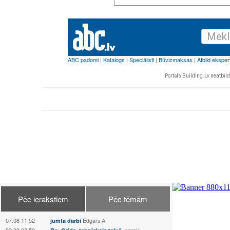
Portāls Building.Lv neatbild 
Pēc ierakstiem
Pēc tēmām
07.08 11:52
jumta darbi
Edgars А
03.08 08:50