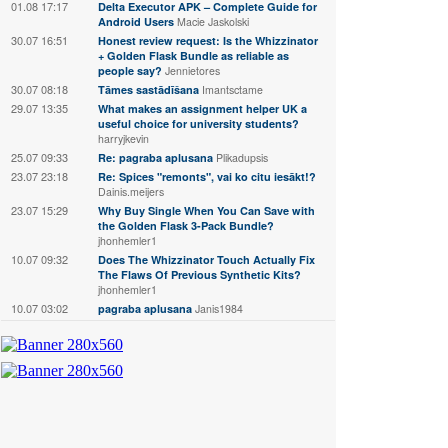
01.08 17:17
Delta Executor APK – Complete Guide for
Android Users
Macie Jaskolski
30.07 16:51
Honest review request: Is the Whizzinator
+ Golden Flask Bundle as reliable as
people say?
Jennietores
30.07 08:18
Tāmes sastādīšana
Imantsctame
29.07 13:35
What makes an assignment helper UK a
useful choice for university students?
harryjkevin
25.07 09:33
Re: pagraba aplusana
Plikadupsis
23.07 23:18
Re: Spices "remonts", vai ko citu iesākt!?
Dainis.meijers
23.07 15:29
Why Buy Single When You Can Save with
the Golden Flask 3-Pack Bundle?
jhonhemler1
10.07 09:32
Does The Whizzinator Touch Actually Fix
The Flaws Of Previous Synthetic Kits?
jhonhemler1
10.07 03:02
pagraba aplusana
Janis1984