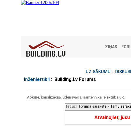
ZIŅAS
FOR
UZ SĀKUMU
::
DISKUS
Inženiertīkli
: Building.Lv Forums
Apkure, kanalizācija, ūdensvads, santehnika, elektrība u.c.
Iet uz:
Foruma saraksts
•
Tēmu sarak
Atvainojiet, jūs