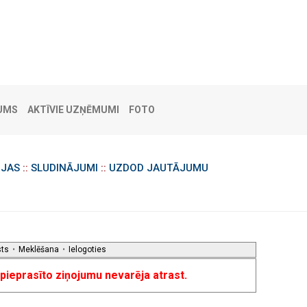
UMS
AKTĪVIE UZŅĒMUMI
FOTO
IJAS
::
SLUDINĀJUMI
::
UZDOD JAUTĀJUMU
sts
•
Meklēšana
•
Ielogoties
u pieprasīto ziņojumu nevarēja atrast.