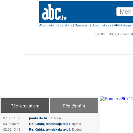
Portāls Building.Lv neatbild 
Pēc ierakstiem
Pēc tēmām
07.08 11:52
jumta darbi
Edgars А
03.08 08:50
Re: Grīda, tehniskaja telpā.
agrais
02.08 13:49
Re: Grīda, tehniskaja telpā.
Dudud