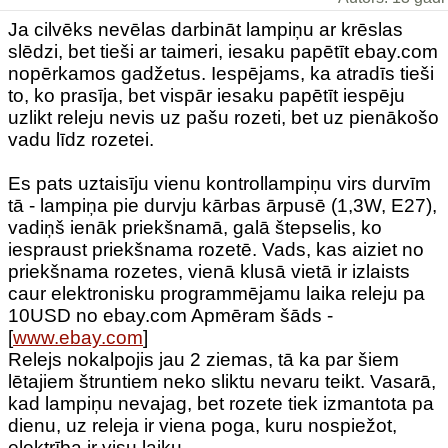
Ja cilvēks nevēlas darbināt lampiņu ar krēslas
slēdzi, bet tieši ar taimeri, iesaku papētīt ebay.com
nopērkamos gadžetus. Iespējams, ka atradīs tieši
to, ko prasīja, bet vispār iesaku papētīt iespēju
uzlikt releju nevis uz pašu rozeti, bet uz pienākošo
vadu līdz rozetei.
Es pats uztaisīju vienu kontrollampiņu virs durvīm
tā - lampiņa pie durvju kārbas ārpusē (1,3W, E27),
vadiņš ienāk priekšnamā, galā štepselis, ko
iespraust priekšnama rozetē. Vads, kas aiziet no
priekšnama rozetes, vienā klusā vietā ir izlaists
caur elektronisku programmējamu laika releju pa
10USD no ebay.com Apmēram šāds -
[
www.ebay.com
]
Relejs nokalpojis jau 2 ziemas, tā ka par šiem
lētajiem štruntiem neko sliktu nevaru teikt. Vasarā,
kad lampiņu nevajag, bet rozete tiek izmantota pa
dienu, uz releja ir viena poga, kuru nospiežot,
elektrība ir visu laiku.