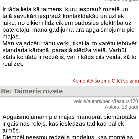
Ir tāda lieta kā taimeris, kuru iesprauž rozetē un
tajā savukārt iesprauž kontaktdakšu un uzliek
laiku, no cikiem līdz cikiem padosies elektrība uz
patērētāju, manā gadījumā āra apgaismojumu pie
mājas.
Man vajadzētu tādu verķi, tikai lai to varētu iebūvēt
standarta kārbiņā, parastā slēdža vietā. Varbūt
kāds ko tādu ir redzējis, vai ir kāds cits veids, kā to
realizēt.
Komentēt šo ziņu
Citēt šo ziņu
Re: Taimeris rozetē
veicis/autors/pēc Viesturs470
Autors: 13 gadi
Apgaismojumam pie mājas manuprāt piemērotāks
ir gaismas relejs, kas ieslēdzas tad kad paliek
tumšs.
Diemzēl neesmu redzējis modeļus, kas montējas