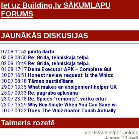
Iet uz Building.lv SĀKUMLAPU
FORUMS
JAUNĀKĀS DISKUSIJAS
Taimeris rozetē
veicis/autors/pēc antonz
Autors: 13 gadi