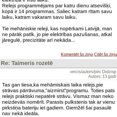
Relejs programmējams par katru dienu atsevišķi,
kopā ir 14 programmas. Saliec katram rītam savu
laiku, katram vakaram savu laiku.
Tie mehāniskie releji, kas nopērkami Latvijā, man
ne pārāk patīk, jo pie elektrības pazušanas, atkal
jāregulē, precizitāte arī nekāda...
Komentēt šo ziņu
Citēt šo ziņu
Re: Taimeris rozetē
veicis/autors/pēc Didzisp
Autors: 13 gadi
Tas gan tiesa,ka mehāmiskais laika relejs,pie
strāvas pārrāvuma,"aizmirst"programu. Toties pats
relejs praktiski nepatērē strāvu. Vismaz man neko
neizdevās nomērīt. Parasts pulkstenis tak ar vienu
pirkstiņa bateriju iet gadiem. Giemžēl šai pasaulē
nav nekā ideāla.