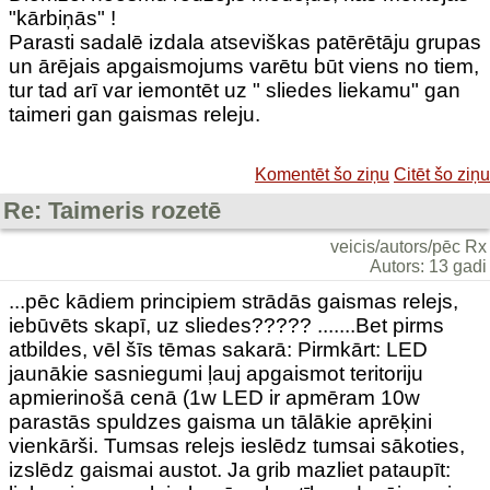
"kārbiņās" !
Parasti sadalē izdala atseviškas patērētāju grupas
un ārējais apgaismojums varētu būt viens no tiem,
tur tad arī var iemontēt uz " sliedes liekamu" gan
taimeri gan gaismas releju.
Komentēt šo ziņu
Citēt šo ziņu
Re: Taimeris rozetē
veicis/autors/pēc Rx
Autors: 13 gadi
...pēc kādiem principiem strādās gaismas relejs,
iebūvēts skapī, uz sliedes????? .......Bet pirms
atbildes, vēl šīs tēmas sakarā: Pirmkārt: LED
jaunākie sasniegumi ļauj apgaismot teritoriju
apmierinošā cenā (1w LED ir apmēram 10w
parastās spuldzes gaisma un tālākie aprēķini
vienkārši. Tumsas relejs ieslēdz tumsai sākoties,
izslēdz gaismai austot. Ja grib mazliet pataupīt: