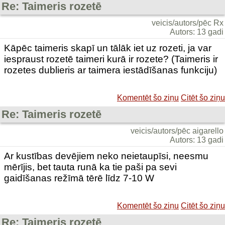
Re: Taimeris rozetē
veicis/autors/pēc Rx
Autors: 13 gadi
Kāpēc taimeris skapī un tālāk iet uz rozeti, ja var
iespraust rozetē taimeri kurā ir rozete? (Taimeris ir
rozetes dublieris ar taimera iestādīšanas funkciju)
Komentēt šo ziņu
Citēt šo ziņu
Re: Taimeris rozetē
veicis/autors/pēc aigarello
Autors: 13 gadi
Ar kustības devējiem neko neietaupīsi, neesmu
mērījis, bet tauta runā ka tie paši pa sevi
gaidīšanas režīmā tērē līdz 7-10 W
Komentēt šo ziņu
Citēt šo ziņu
Re: Taimeris rozetē