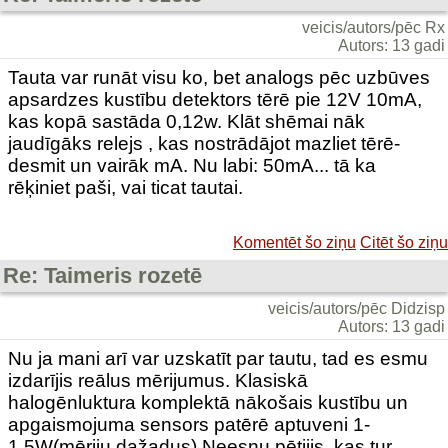
veicis/autors/pēc Rx
Autors: 13 gadi
Tauta var runāt visu ko, bet analogs pēc uzbūves
apsardzes kustību detektors tērē pie 12V 10mA,
kas kopā sastāda 0,12w. Klāt shēmai nāk
jaudīgāks relejs , kas nostrādājot mazliet tērē-
desmit un vairāk mA. Nu labi: 50mA... tā ka
rēķiniet paši, vai ticat tautai.
Komentēt šo ziņu
Citēt šo ziņu
Re: Taimeris rozetē
veicis/autors/pēc Didzisp
Autors: 13 gadi
Nu ja mani arī var uzskatīt par tautu, tad es esmu
izdarījis reālus mērijumus. Klasiskā
halogēnluktura komplektā nākošais kustību un
apgaismojuma sensors patērē aptuveni 1-
1,5W(mēriju dažadus).Neesnu pētijis, kas tur