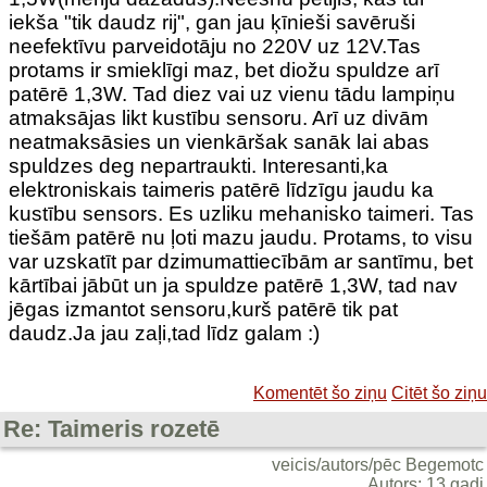
iekša "tik daudz rij", gan jau ķīnieši savēruši
neefektīvu parveidotāju no 220V uz 12V.Tas
protams ir smieklīgi maz, bet diožu spuldze arī
patērē 1,3W. Tad diez vai uz vienu tādu lampiņu
atmaksājas likt kustību sensoru. Arī uz divām
neatmaksāsies un vienkāršak sanāk lai abas
spuldzes deg nepartraukti. Interesanti,ka
elektroniskais taimeris patērē līdzīgu jaudu ka
kustību sensors. Es uzliku mehanisko taimeri. Tas
tiešām patērē nu ļoti mazu jaudu. Protams, to visu
var uzskatīt par dzimumattiecībām ar santīmu, bet
kārtībai jābūt un ja spuldze patērē 1,3W, tad nav
jēgas izmantot sensoru,kurš patērē tik pat
daudz.Ja jau zaļi,tad līdz galam :)
Komentēt šo ziņu
Citēt šo ziņu
Re: Taimeris rozetē
veicis/autors/pēc Begemotc
Autors: 13 gadi