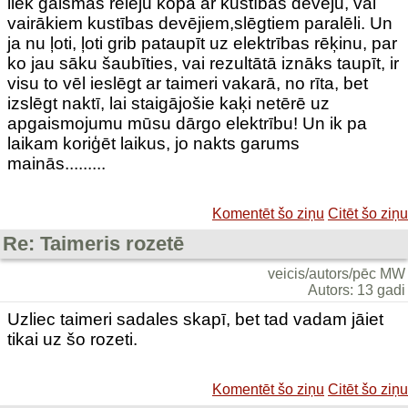
liek gaismas releju kopā ar kustības devēju, vai
vairākiem kustības devējiem,slēgtiem paralēli. Un
ja nu ļoti, ļoti grib pataupīt uz elektrības rēķinu, par
ko jau sāku šaubīties, vai rezultātā iznāks taupīt, ir
visu to vēl ieslēgt ar taimeri vakarā, no rīta, bet
izslēgt naktī, lai staigājošie kaķi netērē uz
apgaismojumu mūsu dārgo elektrību! Un ik pa
laikam koriģēt laikus, jo nakts garums
mainās.........
Komentēt šo ziņu
Citēt šo ziņu
Re: Taimeris rozetē
veicis/autors/pēc MW
Autors: 13 gadi
Uzliec taimeri sadales skapī, bet tad vadam jāiet
tikai uz šo rozeti.
Komentēt šo ziņu
Citēt šo ziņu