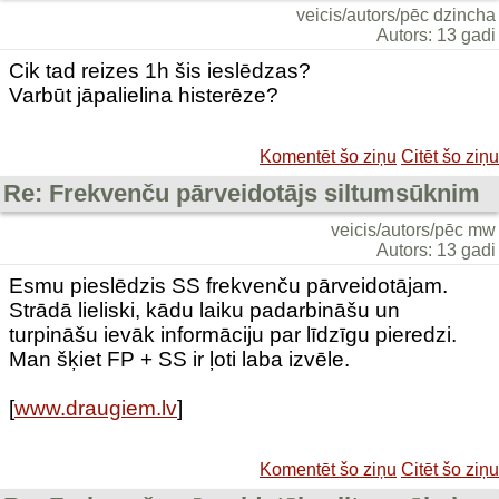
veicis/autors/pēc dzincha
Autors: 13 gadi
Cik tad reizes 1h šis ieslēdzas?
Varbūt jāpalielina histerēze?
Komentēt šo ziņu
Citēt šo ziņu
Re: Frekvenču pārveidotājs siltumsūknim
veicis/autors/pēc mw
Autors: 13 gadi
Esmu pieslēdzis SS frekvenču pārveidotājam.
Strādā lieliski, kādu laiku padarbināšu un
turpināšu ievāk informāciju par līdzīgu pieredzi.
Man šķiet FP + SS ir ļoti laba izvēle.
[
www.draugiem.lv
]
Komentēt šo ziņu
Citēt šo ziņu