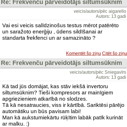
Re: Frekvenču pārveidotājs siltumsūknim
veicis/autors/pēc aigarello
Autors: 13 gadi
Vai esi veicis salīdzinošus testus mērot patērēto
un saražoto enerģiju , ūdens sildīšanai ar
standarta frekfenci un ar samazināto ?
Komentēt šo ziņu
Citēt šo ziņu
Re: Frekvenču pārveidotājs siltumsūknim
veicis/autors/pēc Sniegavīrs
Autors: 13 gadi
Kā tad jūs domājat, kas stāv iekšā invertoru
siltumsūknim? Tieši kompresors ar mainīgiem
apgriezieniem atkarībā no slodzes.
Tā kā nesatraucies, viss ir kārtībā. Sariktēsi pārējo
automātiku un būs pavisam labi!
Man kā aukstumiekārtu rūķītim labāk patīk kurināt
ar malku. :)