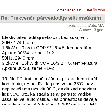
Komentēt šo ziņu
Citēt šo ziņu
Re: Frekvenču pārveidotājs siltumsūknim
veicis/autors/pēc MW
Autors: 13 gadi
Efektivitātes rādītāji sekojoši, bez sūkņiem.
30Hz 1740 rpm
1.8kW el, 9kw th COP 9/1.8 = 5, temperatūra
Apkure 30/34, zeme +1/-2
50Hz, 2940 rpm
3.2kW el, 16kW th COP 16/3.2 = 5, temperatūra
Apkure 30/38, zeme +1/-2
Tā lūk, FP dod iespēju Jūsu apkures temp turēt
konstantu, respektīvi Ja jums vajag 35'C, nav
nepieciešams uzsildīt 38'C, gaidīt kad nodziest
līdz 35'C, utt., kā strādā ss ar parasto vadību.
Jāsaliek vēl automātika, kas pretestības devēja
signālu pārvērš 4-20mA vai 0-10V un varēs FP