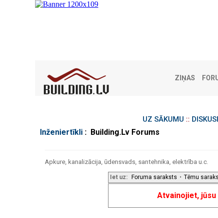
ZIŅAS
FOR
UZ SĀKUMU
::
DISKUS
Inženiertīkli
: Building.Lv Forums
Apkure, kanalizācija, ūdensvads, santehnika, elektrība u.c.
Iet uz:
Foruma saraksts
•
Tēmu sarak
Atvainojiet, jūs