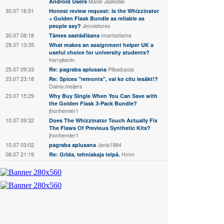
Android Users
Macie Jaskolski
30.07 16:51
Honest review request: Is the Whizzinator
+ Golden Flask Bundle as reliable as
people say?
Jennietores
30.07 08:18
Tāmes sastādīšana
Imantsctame
29.07 13:35
What makes an assignment helper UK a
useful choice for university students?
harryjkevin
25.07 09:33
Re: pagraba aplusana
Plikadupsis
23.07 23:18
Re: Spices "remonts", vai ko citu iesākt!?
Dainis.meijers
23.07 15:29
Why Buy Single When You Can Save with
the Golden Flask 3-Pack Bundle?
jhonhemler1
10.07 09:32
Does The Whizzinator Touch Actually Fix
The Flaws Of Previous Synthetic Kits?
jhonhemler1
10.07 03:02
pagraba aplusana
Janis1984
08.07 21:19
Re: Grīda, tehniskaja telpā.
Hmm