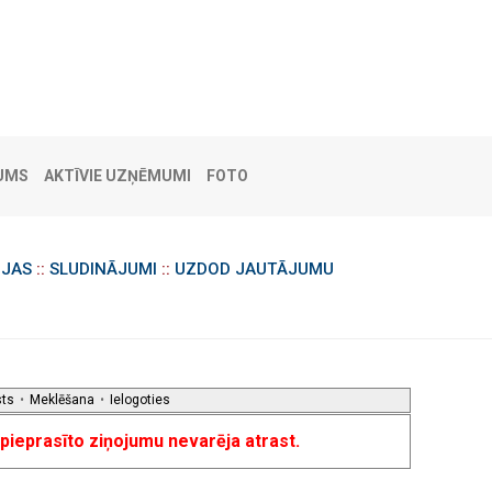
UMS
AKTĪVIE UZŅĒMUMI
FOTO
IJAS
::
SLUDINĀJUMI
::
UZDOD JAUTĀJUMU
sts
•
Meklēšana
•
Ielogoties
u pieprasīto ziņojumu nevarēja atrast.