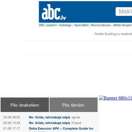
Portāls Building.Lv neatbild 
Pēc ierakstiem
Pēc tēmām
03.08 08:50
Re: Grīda, tehniskaja telpā.
agrais
02.08 13:49
Re: Grīda, tehniskaja telpā.
Dudud
01.08 17:17
Delta Executor APK – Complete Guide for