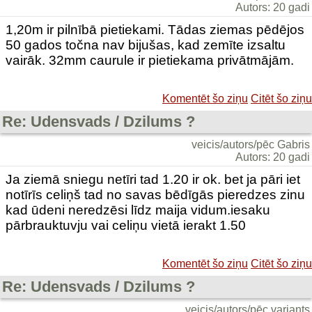
Autors: 20 gadi
1,20m ir pilnībā pietiekami. Tādas ziemas pēdējos
50 gados točna nav bijušas, kad zemīte izsaltu
vairāk. 32mm caurule ir pietiekama privātmājām.
Komentēt šo ziņu
Citēt šo ziņu
Re: Udensvads / Dzilums ?
veicis/autors/pēc Gabris
Autors: 20 gadi
Ja ziemā sniegu netīri tad 1.20 ir ok. bet ja pāri iet
notīrīs celiņš tad no savas bēdīgās pieredzes zinu
kad ūdeni neredzēsi līdz maija vidum.iesaku
pārbrauktuvju vai celiņu vietā ierakt 1.50
Komentēt šo ziņu
Citēt šo ziņu
Re: Udensvads / Dzilums ?
veicis/autors/pēc variants