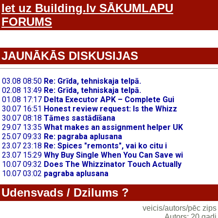
Iet uz Building.lv SĀKUMLAPU
FORUMS
JAUNĀKĀS DISKUSIJAS
Udensvads / Dzilums ?
veicis/autors/pēc zips
Autors: 20 gadi