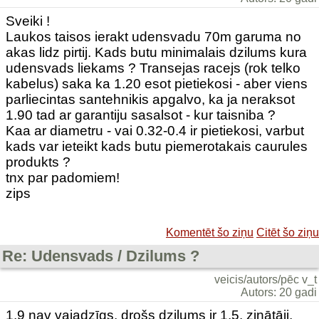
Sveiki !
Laukos taisos ierakt udensvadu 70m garuma no
akas lidz pirtij. Kads butu minimalais dzilums kura
udensvads liekams ? Transejas racejs (rok telko
kabelus) saka ka 1.20 esot pietiekosi - aber viens
parliecintas santehnikis apgalvo, ka ja neraksot
1.90 tad ar garantiju sasalsot - kur taisniba ?
Kaa ar diametru - vai 0.32-0.4 ir pietiekosi, varbut
kads var ieteikt kads butu piemerotakais caurules
produkts ?
tnx par padomiem!
zips
Komentēt šo ziņu
Citēt šo ziņu
Re: Udensvads / Dzilums ?
veicis/autors/pēc v_t
Autors: 20 gadi
1,9 nav vajadzīgs. drošs dziļums ir 1,5. zinātāji,