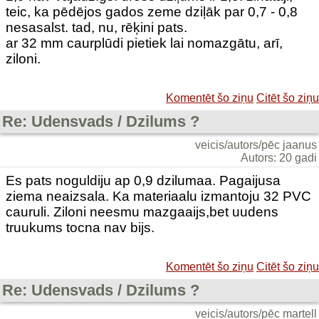
teic, ka pēdējos gados zeme dziļāk par 0,7 - 0,8
nesasalst. tad, nu, rēķini pats.
ar 32 mm caurplūdi pietiek lai nomazgātu, arī,
ziloni.
Komentēt šo ziņu
Citēt šo ziņu
Re: Udensvads / Dzilums ?
veicis/autors/pēc jaanus
Autors: 20 gadi
Es pats noguldiju ap 0,9 dzilumaa. Pagaijusa
ziema neaizsala. Ka materiaalu izmantoju 32 PVC
cauruli. Ziloni neesmu mazgaaijs,bet uudens
truukums tocna nav bijs.
Komentēt šo ziņu
Citēt šo ziņu
Re: Udensvads / Dzilums ?
veicis/autors/pēc martell