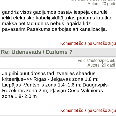
Autors: 20 gadi
gandrīz visos gadijumos pastāv iespēja caurulē
ielikt elektrisko kabeli(sildītāju)tas protams kautko
maksā bet tad ūdens nebūs jāgaida līdz
pavasarim.Pasākums darbojas arī kanalizācija.
Komentēt šo ziņu
Citēt šo ziņu
Re: Udensvads / Dzilums ?
veicis/autors/pēc u/k
Autors: 20 gadi
Ja gribi buut droshs tad izveelies shaadus
kriteerijus-->> Rīgas - Jelgavas zona 1,8 m;
Liepājas -Ventspils zona 1,4 -1,6 m; Daugavpils-
Rēzeknes zona 2 m; Pļaviņu-Cēsu-Valmieras
zona 1,8- 2,0 m
Komentēt šo ziņu
Citēt šo ziņu