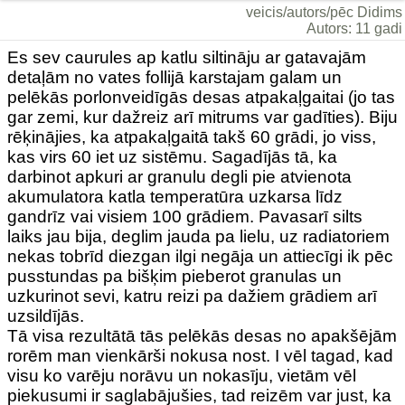
veicis/autors/pēc Didims
Autors: 11 gadi
Es sev caurules ap katlu siltināju ar gatavajām
detaļām no vates follijā karstajam galam un
pelēkās porlonveidīgās desas atpakaļgaitai (jo tas
gar zemi, kur dažreiz arī mitrums var gadīties). Biju
rēķinājies, ka atpakaļgaitā takš 60 grādi, jo viss,
kas virs 60 iet uz sistēmu. Sagadījās tā, ka
darbinot apkuri ar granulu degli pie atvienota
akumulatora katla temperatūra uzkarsa līdz
gandrīz vai visiem 100 grādiem. Pavasarī silts
laiks jau bija, deglim jauda pa lielu, uz radiatoriem
nekas tobrīd diezgan ilgi negāja un attiecīgi ik pēc
pusstundas pa bišķim pieberot granulas un
uzkurinot sevi, katru reizi pa dažiem grādiem arī
uzsildījās.
Tā visa rezultātā tās pelēkās desas no apakšējām
rorēm man vienkārši nokusa nost. I vēl tagad, kad
visu ko varēju norāvu un nokasīju, vietām vēl
piekusumi ir saglabājušies, tad reizēm var just, ka