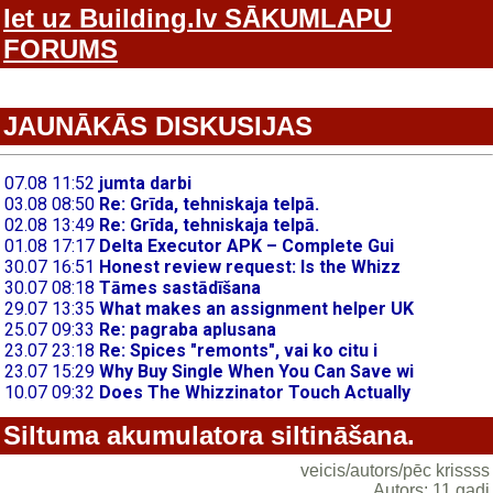
Iet uz Building.lv SĀKUMLAPU
FORUMS
JAUNĀKĀS DISKUSIJAS
Siltuma akumulatora siltināšana.
veicis/autors/pēc krissss
Autors: 11 gadi