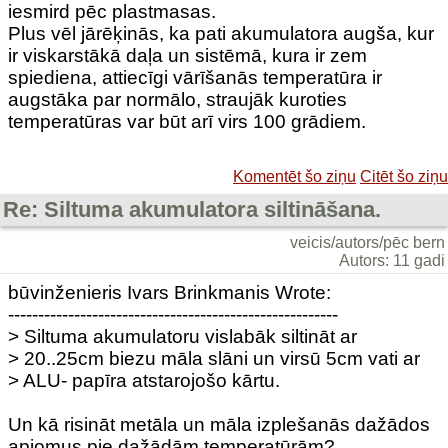
iesmird pēc plastmasas.
Plus vēl jārēķinās, ka pati akumulatora augša, kur
ir viskarstākā daļa un sistēmā, kura ir zem
spiediena, attiecīgi vārīšanās temperatūra ir
augstāka par normālo, straujāk kuroties
temperatūras var būt arī virs 100 grādiem.
Komentēt šo ziņu
Citēt šo ziņu
Re: Siltuma akumulatora siltināšana.
veicis/autors/pēc bern
Autors: 11 gadi
būvinženieris Ivars Brinkmanis Wrote:
-------------------------------------------------------
> Siltuma akumulatoru vislabāk siltināt ar
> 20..25cm biezu māla slāni un virsū 5cm vati ar
> ALU- papīra atstarojošo kārtu.
Un kā risināt metāla un māla izplešanās dažādos
apjomus pie dažādām temperatūrām?