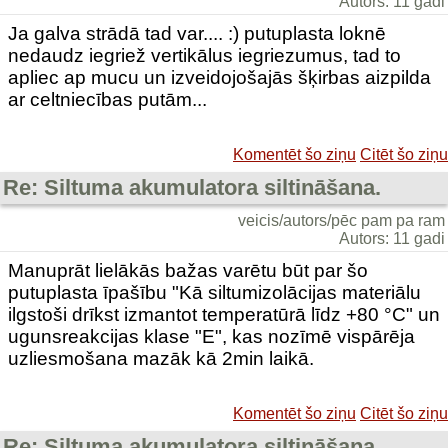
Autors: 11 gadi
Ja galva strādā tad var.... :) putuplasta loknē
nedaudz iegriež vertikālus iegriezumus, tad to
apliec ap mucu un izveidojošajās šķirbas aizpilda
ar celtniecības putām...
Komentēt šo ziņu
Citēt šo ziņu
Re: Siltuma akumulatora siltināšana.
veicis/autors/pēc pam pa ram
Autors: 11 gadi
Manuprāt lielākās bažas varētu būt par šo
putuplasta īpašību "Kā siltumizolācijas materiālu
ilgstoši drīkst izmantot temperatūrā līdz +80 °C" un
ugunsreakcijas klase "E", kas nozīmē vispārēja
uzliesmošana mazāk kā 2min laikā.
Komentēt šo ziņu
Citēt šo ziņu
Re: Siltuma akumulatora siltināšana.