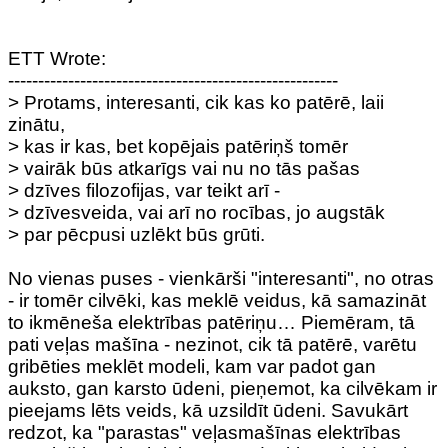
ETT Wrote:
-------------------------------------------------------
> Protams, interesanti, cik kas ko patērē, laii
zinātu,
> kas ir kas, bet kopējais patēriņš tomēr
> vairāk būs atkarīgs vai nu no tās pašas
> dzīves filozofijas, var teikt arī -
> dzīvesveida, vai arī no rocības, jo augstāk
> par pēcpusi uzlēkt būs grūti.
No vienas puses - vienkārši "interesanti", no otras
- ir tomēr cilvēki, kas meklē veidus, kā samazināt
to ikmēneša elektrības patēriņu… Piemēram, tā
pati veļas mašīna - nezinot, cik tā patērē, varētu
gribēties meklēt modeli, kam var padot gan
auksto, gan karsto ūdeni, pieņemot, ka cilvēkam ir
pieejams lēts veids, kā uzsildīt ūdeni. Savukārt
redzot, ka "parastas" veļasmašīnas elektrības