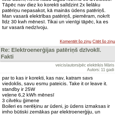
Tāpēc nav diez ko korekti salīdzint 2x lielāku
patēriņu nepasakot, kā mainās ūdens patēriņš.
Man vasarā elektrības patēriņš, piemēram, nokrīt
līdz 30 kwh mēnesī. Tikai un vienīgi tāpēc, ka es
tur vasarā nedzīvoju.
Komentēt šo ziņu
Citēt šo ziņu
Re: Elektroenerģijas patēriņš dzīvoklī.
Fakti
veicis/autors/pēc elektriķis Māris
Autors: 11 gadi
par to kas ir korekti, kas nav, katram savs
viedoklis, savu esmu pateicis. Take it or leave it.
standby ir 25W
veļene 6,2 kWh mēnesī
3 cilvēku ģimene
Boileri es nerēķinu ar ūdeni, jo ūdens izmaksas ir
imho būtiski zemākas par elektroenerģiju, un