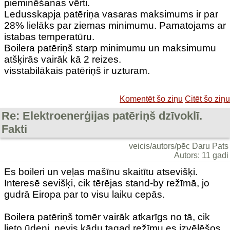
pieminēšanas vērti.
Ledusskapja patēriņa vasaras maksimums ir par
28% lielāks par ziemas minimumu. Pamatojams ar
istabas temperatūru.
Boilera patēriņš starp minimumu un maksimumu
atšķirās vairāk kā 2 reizes.
visstabilākais patēriņš ir uzturam.
Komentēt šo ziņu
Citēt šo ziņu
Re: Elektroenerģijas patēriņš dzīvoklī.
Fakti
veicis/autors/pēc Daru Pats
Autors: 11 gadi
Es boileri un veļas mašīnu skaitītu atsevišķi.
Interesē sevišķi, cik tērējas stand-by režīmā, jo
gudrā Eiropa par to visu laiku cepās.
Boilera patēriņš tomēr vairāk atkarīgs no tā, cik
lieto ūdeni, nevis kādu tagad režīmu es izvēlēšos.