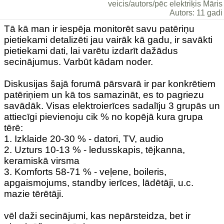
veicis/autors/pēc elektriķis Māris
Autors: 11 gadi
Tā kā man ir iespēja monitorēt savu patēriņu
pietiekami detalizēti jau vairāk kā gadu, ir savākti
pietiekami dati, lai varētu izdarīt dažādus
secinājumus. Varbūt kādam noder.
Diskusijas šajā forumā pārsvarā ir par konkrētiem
patēriņiem un kā tos samazināt, es to pagriezu
savādāk. Visas elektroierīces sadalīju 3 grupās un
attiecīgi pievienoju cik % no kopējā kura grupa
tērē:
1. Izklaide 20-30 % - datori, TV, audio
2. Uzturs 10-13 % - ledusskapis, tējkanna,
keramiskā virsma
3. Komforts 58-71 % - veļene, boileris,
apgaismojums, standby ierīces, lādētāji, u.c.
mazie tērētāji.
vēl daži secinājumi, kas nepārsteidza, bet ir