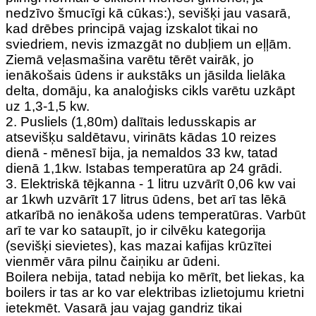
nedzīvo šmucīgi kā cūkas:), sevišķi jau vasarā,
kad drēbes principā vajag izskalot tikai no
sviedriem, nevis izmazgāt no dubļiem un eļļām.
Ziemā veļasmašina varētu tērēt vairāk, jo
ienākošais ūdens ir aukstāks un jāsilda lielāka
delta, domāju, ka analoģisks cikls varētu uzkāpt
uz 1,3-1,5 kw.
2. Pusliels (1,80m) dalītais ledusskapis ar
atsevišķu saldētavu, virināts kādas 10 reizes
dienā - mēnesī bija, ja nemaldos 33 kw, tatad
dienā 1,1kw. Istabas temperatūra ap 24 grādi.
3. Elektriskā tējkanna - 1 litru uzvārīt 0,06 kw vai
ar 1kwh uzvārīt 17 litrus ūdens, bet arī tas lēkā
atkarībā no ienākoša udens temperatūras. Varbūt
arī te var ko sataupīt, jo ir cilvēku kategorija
(sevišķi sievietes), kas mazai kafijas krūzītei
vienmēr vāra pilnu čaiņiku ar ūdeni.
Boilera nebija, tatad nebija ko mērīt, bet liekas, ka
boilers ir tas ar ko var elektribas izlietojumu krietni
ietekmēt. Vasarā jau vajag gandriz tikai