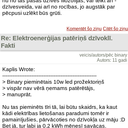
nu no tās pašas dzīves filozofijas, var teikt arī -
dzīvesveida, vai arī no rocības, jo augstāk par
pēcpusi uzlēkt būs grūti.
Komentēt šo ziņu
Citēt šo ziņu
Re: Elektroenerģijas patēriņš dzīvoklī.
Fakti
veicis/autors/pēc binary
Autors: 11 gadi
Kaplis Wrote:
-------------------------------------------------------
> Binary pieminētais 10w led prožektoriņš
> vispār nav vērā ņemams patērētājs,
> manuprāt.
Nu tas pieminēts tīri tā, lai būtu skaidrs, ka kaut
kādi elektrības lietošanas paradumi tomēr ir
pamainījušies, pārvācoties no dzīvokļa uz māju :D
Bet jā, tur labi ja 0.2 kWh mēnesī savācas.