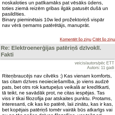
noskaloties un patīkamāks pat vēsāks ūdens,
toties ziemā reizēm gribas ilgāk patusēt dušā un
pasildīties.
Binary pieminētais 10w led prožektoriņš vispār
nav vērā ņemams patērētājs, manuprāt.
Komentēt šo ziņu
Citēt šo ziņu
Re: Elektroenerģijas patēriņš dzīvoklī.
Fakti
veicis/autors/pēc ETT
Autors: 11 gadi
Riteņbraucējs nav cilvēks :) Kas vienam komforts,
tas citam dzīves neoieciešamība, jo viens audzē
pats, bet otrs rok kartupeļus veikalā ar kredītkarti,
tā teikt, ne savādāk prot, ne citas iespējas. Tas
viss ir tikai filozofija par atskaites punktu. Protams,
interesanti, cik kas ko patērē, laii zinātu, kas ir kas,
bet kopējais patēriņš tomēr vairāk būs atkarīgs vai