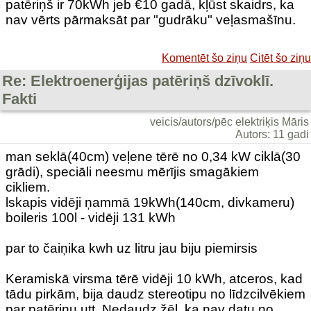
patēriņš ir 70kWh jeb €10 gadā, kļūst skaidrs, ka
nav vērts pārmaksāt par "gudrāku" veļasmašīnu.
Komentēt šo ziņu
Citēt šo ziņu
Re: Elektroenerģijas patēriņš dzīvoklī.
Fakti
veicis/autors/pēc elektriķis Māris
Autors: 11 gadi
man seklā(40cm) veļene tērē no 0,34 kW ciklā(30
grādi), speciāli neesmu mērījis smagākiem
cikliem.
lskapis vidēji ņammā 19kWh(140cm, divkameru)
boileris 100l - vidēji 131 kWh
par to čaiņika kwh uz litru jau biju piemirsis
Keramiskā virsma tērē vidēji 10 kWh, atceros, kad
tādu pirkām, bija daudz stereotipu no līdzcilvēkiem
par patēriņu utt. Nedaudz žēl, ka nav datu no