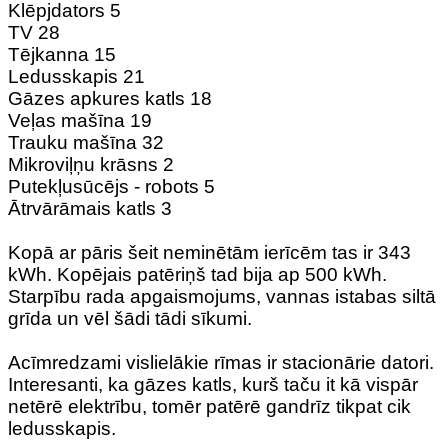
Klēpjdators 5
TV 28
Tējkanna 15
Ledusskapis 21
Gāzes apkures katls 18
Veļas mašīna 19
Trauku mašīna 32
Mikroviļņu krāsns 2
Putekļusūcējs - robots 5
Ātrvārāmais katls 3
Kopā ar pāris šeit neminētām ierīcēm tas ir 343
kWh. Kopējais patēriņš tad bija ap 500 kWh.
Starpību rada apgaismojums, vannas istabas siltā
grīda un vēl šādi tādi sīkumi.
Acīmredzami vislielākie rīmas ir stacionārie datori.
Interesanti, ka gāzes katls, kurš taču it kā vispār
netērē elektrību, tomēr patērē gandrīz tikpat cik
ledusskapis.