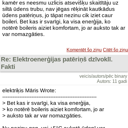
kamēr es neesmu uzlicis atsevišķu skaitītāju uz
siltā ūdens trubu, nav jēgas rēķināt kautkādus
ūdens patēriņus, jo tāpat nezinu cik iziet caur
boileri. Bet kas ir svarīgi, ka visa enerģija, ko
notērē boileris aiziet komfortam, jo ar auksto tak ar
var nomazgāties.
Komentēt šo ziņu
Citēt šo ziņu
Re: Elektroenerģijas patēriņš dzīvoklī.
Fakti
veicis/autors/pēc binary
Autors: 11 gadi
elektriķis Māris Wrote:
-------------------------------------------------------
> Bet kas ir svarīgi, ka visa enerģija,
> ko notērē boileris aiziet komfortam, jo ar
> auksto tak ar var nomazgāties.