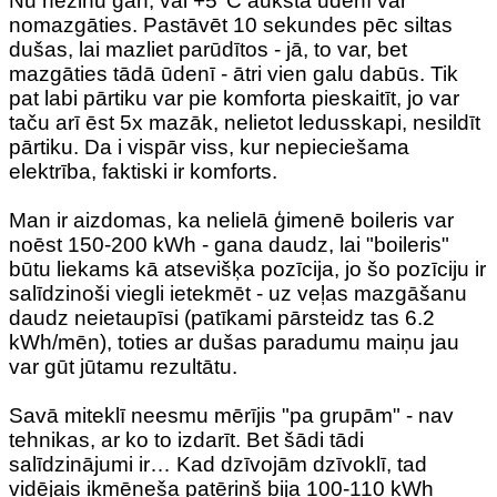
Nu nezinu gan, vai +5°C aukstā ūdenī var
nomazgāties. Pastāvēt 10 sekundes pēc siltas
dušas, lai mazliet parūdītos - jā, to var, bet
mazgāties tādā ūdenī - ātri vien galu dabūs. Tik
pat labi pārtiku var pie komforta pieskaitīt, jo var
taču arī ēst 5x mazāk, nelietot ledusskapi, nesildīt
pārtiku. Da i vispār viss, kur nepieciešama
elektrība, faktiski ir komforts.
Man ir aizdomas, ka nelielā ģimenē boileris var
noēst 150-200 kWh - gana daudz, lai "boileris"
būtu liekams kā atsevišķa pozīcija, jo šo pozīciju ir
salīdzinoši viegli ietekmēt - uz veļas mazgāšanu
daudz neietaupīsi (patīkami pārsteidz tas 6.2
kWh/mēn), toties ar dušas paradumu maiņu jau
var gūt jūtamu rezultātu.
Savā miteklī neesmu mērījis "pa grupām" - nav
tehnikas, ar ko to izdarīt. Bet šādi tādi
salīdzinājumi ir… Kad dzīvojām dzīvoklī, tad
vidējais ikmēneša patēriņš bija 100-110 kWh