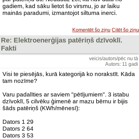
gadiem, kad sāku lietot šo virsmu, jo ar laiku
mainās paradumi, izmantojot siltuma inerci.
Komentēt šo ziņu
Citēt šo ziņu
Re: Elektroenerģijas patēriņš dzīvoklī.
Fakti
veicis/autors/pēc nu tā
Autors: 11 gadi
Visi te piesējās, kurā kategorijā ko norakstīt. Kāda
tam nozīme?
Varu padalīties ar saviem "pētījumiem". 3 istabu
dzīvoklī, 5 cilvēku ģimenē ar mazu bērnu ir bijis
šāds patēriņš (KWh/mēnesī):
Dators 1 29
Dators 2 64
Dators 3 53