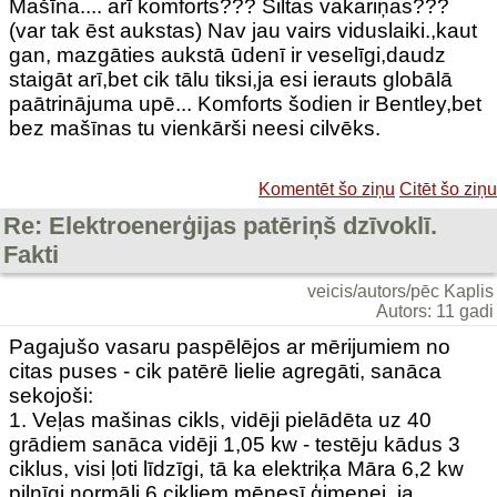
Mašīna.... arī komforts??? Siltas vakariņas???
(var tak ēst aukstas) Nav jau vairs viduslaiki.,kaut
gan, mazgāties aukstā ūdenī ir veselīgi,daudz
staigāt arī,bet cik tālu tiksi,ja esi ierauts globālā
paātrinājuma upē... Komforts šodien ir Bentley,bet
bez mašīnas tu vienkārši neesi cilvēks.
Komentēt šo ziņu
Citēt šo ziņu
Re: Elektroenerģijas patēriņš dzīvoklī.
Fakti
veicis/autors/pēc Kaplis
Autors: 11 gadi
Pagajušo vasaru paspēlējos ar mērijumiem no
citas puses - cik patērē lielie agregāti, sanāca
sekojoši:
1. Veļas mašinas cikls, vidēji pielādēta uz 40
grādiem sanāca vidēji 1,05 kw - testēju kādus 3
ciklus, visi ļoti līdzīgi, tā ka elektriķa Māra 6,2 kw
pilnīgi normāli 6 cikliem mēnesī ģimenei, ja