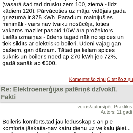
(vasarā šad tad drusku zem 100, ziemā - līdz
kādiem 120). Pārvācoties uz māju, vidējais gada
griezumā ir 375 kWh. Paradumi mainījušies
minimāli - vairs nav tvaiku nosūcēja, toties
vakaros mazliet paspīd 10W āra prožektors.
Lielās izmaiņas - ūdens tagad nāk no spices un
tiek sildīts ar elektrisko boileri. Ūdeni vajag gan
pašiem, gan dārzam. Tātad pa lielam spices
sūknis un boileris noēd ap 270 kWh jeb 72%,
gadā sanāk ap €500.
Komentēt šo ziņu
Citēt šo ziņu
Re: Elektroenerģijas patēriņš dzīvoklī.
Fakti
veicis/autors/pēc Praktiķis
Autors: 11 gadi
Boileris-komforts,tad jau ledusskapis arī pie
komforta jāskaita-nav katru dienu uz veikalu jāiet...