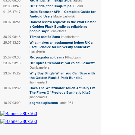
Re: Grīda, tehniskaja telpā.
agrais
02.08 13:49
Re: Grīda, tehniskaja telpā.
Dudud
01.08 17:17
Delta Executor APK – Complete Guide for
Android Users
Macie Jaskolski
30.07 16:51
Honest review request: Is the Whizzinator
+ Golden Flask Bundle as reliable as
people say?
Jennietores
30.07 08:18
Tāmes sastādīšana
Imantsctame
29.07 13:35
What makes an assignment helper UK a
useful choice for university students?
harryjkevin
25.07 09:33
Re: pagraba aplusana
Plikadupsis
23.07 23:18
Re: Spices "remonts", vai ko citu iesākt!?
Dainis.meijers
23.07 15:29
Why Buy Single When You Can Save with
the Golden Flask 3-Pack Bundle?
jhonhemler1
10.07 09:32
Does The Whizzinator Touch Actually Fix
The Flaws Of Previous Synthetic Kits?
jhonhemler1
10.07 03:02
pagraba aplusana
Janis1984