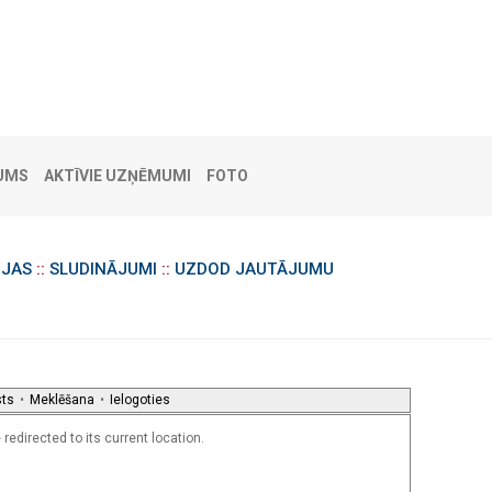
UMS
AKTĪVIE UZŅĒMUMI
FOTO
IJAS
::
SLUDINĀJUMI
::
UZDOD JAUTĀJUMU
sts
•
Meklēšana
•
Ielogoties
redirected to its current location.