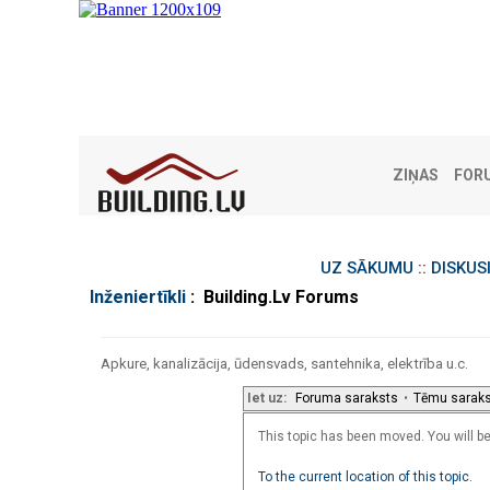
ZIŅAS
FOR
UZ SĀKUMU
::
DISKUS
Inženiertīkli
: Building.Lv Forums
Apkure, kanalizācija, ūdensvads, santehnika, elektrība u.c.
Iet uz:
Foruma saraksts
•
Tēmu sarak
This topic has been moved. You will be 
To the current location of this topic.