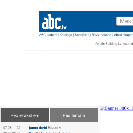
Portāls Building.Lv neatbild 
Pēc ierakstiem
Pēc tēmām
07.08 11:52
jumta darbi
Edgars А
03.08 08:50