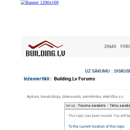
ZIŅAS
FOR
UZ SĀKUMU
::
DISKUS
Inženiertīkli
: Building.Lv Forums
Apkure, kanalizācija, ūdensvads, santehnika, elektrība u.c.
Iet uz:
Foruma saraksts
•
Tēmu sarak
This topic has been moved. You will be 
To the current location of this topic.