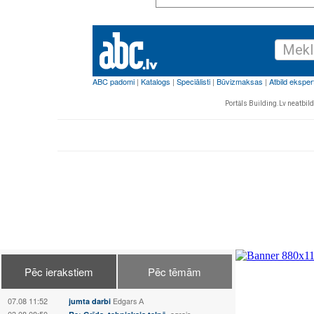
Portāls Building.Lv neatbild 
Pēc ierakstiem
Pēc tēmām
07.08 11:52
jumta darbi
Edgars А
03.08 08:50