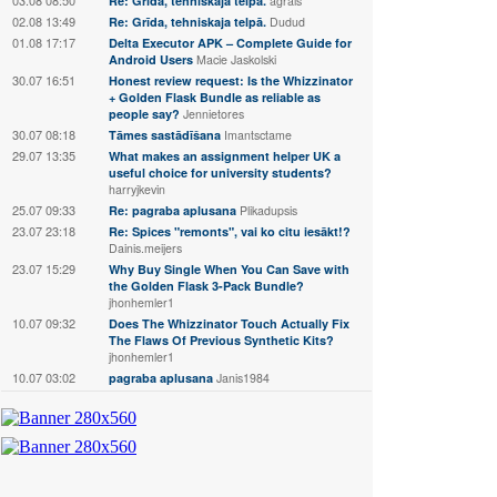
Re: Grīda, tehniskaja telpā.
agrais
02.08 13:49
Re: Grīda, tehniskaja telpā.
Dudud
01.08 17:17
Delta Executor APK – Complete Guide for
Android Users
Macie Jaskolski
30.07 16:51
Honest review request: Is the Whizzinator
+ Golden Flask Bundle as reliable as
people say?
Jennietores
30.07 08:18
Tāmes sastādīšana
Imantsctame
29.07 13:35
What makes an assignment helper UK a
useful choice for university students?
harryjkevin
25.07 09:33
Re: pagraba aplusana
Plikadupsis
23.07 23:18
Re: Spices "remonts", vai ko citu iesākt!?
Dainis.meijers
23.07 15:29
Why Buy Single When You Can Save with
the Golden Flask 3-Pack Bundle?
jhonhemler1
10.07 09:32
Does The Whizzinator Touch Actually Fix
The Flaws Of Previous Synthetic Kits?
jhonhemler1
10.07 03:02
pagraba aplusana
Janis1984