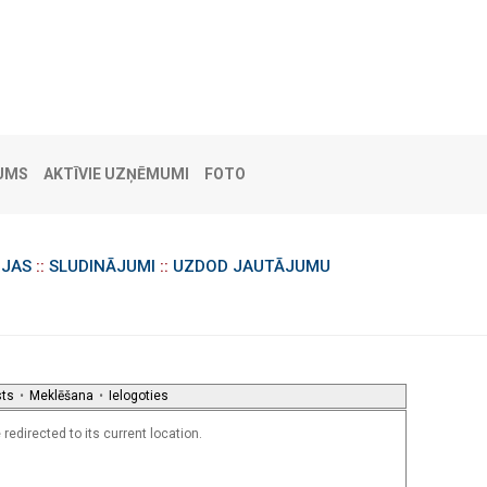
UMS
AKTĪVIE UZŅĒMUMI
FOTO
IJAS
::
SLUDINĀJUMI
::
UZDOD JAUTĀJUMU
sts
•
Meklēšana
•
Ielogoties
redirected to its current location.