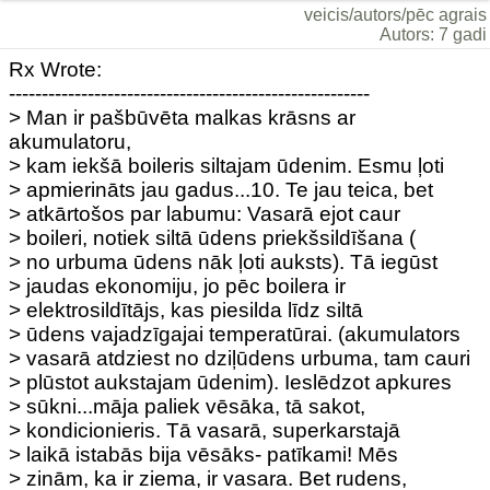
veicis/autors/pēc agrais
Autors: 7 gadi
Rx Wrote:
-------------------------------------------------------
> Man ir pašbūvēta malkas krāsns ar
akumulatoru,
> kam iekšā boileris siltajam ūdenim. Esmu ļoti
> apmierināts jau gadus...10. Te jau teica, bet
> atkārtošos par labumu: Vasarā ejot caur
> boileri, notiek siltā ūdens priekšsildīšana (
> no urbuma ūdens nāk ļoti auksts). Tā iegūst
> jaudas ekonomiju, jo pēc boilera ir
> elektrosildītājs, kas piesilda līdz siltā
> ūdens vajadzīgajai temperatūrai. (akumulators
> vasarā atdziest no dziļūdens urbuma, tam cauri
> plūstot aukstajam ūdenim). Ieslēdzot apkures
> sūkni...māja paliek vēsāka, tā sakot,
> kondicionieris. Tā vasarā, superkarstajā
> laikā istabās bija vēsāks- patīkami! Mēs
> zinām, ka ir ziema, ir vasara. Bet rudens,