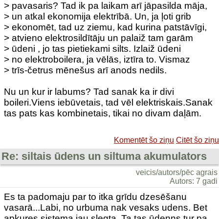
> pavasaris? Tad ik pa laikam arī jāpasilda māja,
> un atkal ekonomija elektrībā. Un, ja ļoti grib
> ekonomēt, tad uz ziemu, kad kurina patstāvīgi,
> atvieno elektrosildītāju un palaiž tam garām
> ūdeni , jo tas pietiekami silts. Izlaiž ūdeni
> no elektroboilera, ja vēlās, iztīra to. Vismaz
> trīs-četrus mēnešus arī anods nedils.
Nu un kur ir labums? Tad sanak ka ir divi
boileri.Viens iebūvetais, tad vēl elektriskais.Sanak
tas pats kas kombinetais, tikai no divam daļām.
Komentēt šo ziņu
Citēt šo ziņu
Re: siltais ūdens un siltuma akumulators
veicis/autors/pēc agrais
Autors: 7 gadi
Es ta padomaju par to itka grīdu dzesēšanu
vasarā...Labi, no urbuma nak vesaks udens. Bet
apkures sistema jau slegta. Ta tas ūdenns tur pa