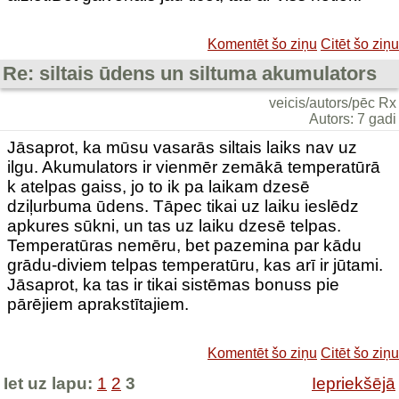
Komentēt šo ziņu
Citēt šo ziņu
Re: siltais ūdens un siltuma akumulators
veicis/autors/pēc Rx
Autors: 7 gadi
Jāsaprot, ka mūsu vasarās siltais laiks nav uz
ilgu. Akumulators ir vienmēr zemākā temperatūrā
k atelpas gaiss, jo to ik pa laikam dzesē
dziļurbuma ūdens. Tāpec tikai uz laiku ieslēdz
apkures sūkni, un tas uz laiku dzesē telpas.
Temperatūras nemēru, bet pazemina par kādu
grādu-diviem telpas temperatūru, kas arī ir jūtami.
Jāsaprot, ka tas ir tikai sistēmas bonuss pie
pārējiem aprakstītajiem.
Komentēt šo ziņu
Citēt šo ziņu
Iet uz lapu:
1
2
3
Iepriekšējā