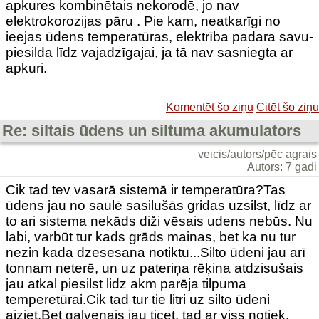
apkures kombinētais nekorodē, jo nav
elektrokorozijas pāru . Pie kam, neatkarīgi no
ieejas ūdens temperatūras, elektrība padara savu-
piesilda līdz vajadzīgajai, ja tā nav sasniegta ar
apkuri.
Komentēt šo ziņu
Citēt šo ziņu
Re: siltais ūdens un siltuma akumulators
veicis/autors/pēc agrais
Autors: 7 gadi
Cik tad tev vasarā sistemā ir temperatūra?Tas
ūdens jau no saulē sasilušās gridas uzsilst, līdz ar
to ari sistema nekāds diži vēsais udens nebūs. Nu
labi, varbūt tur kads grāds mainas, bet ka nu tur
nezin kada dzesesana notiktu...Silto ūdeni jau arī
tonnam neterē, un uz pateriņa rēķina atdzisušais
jau atkal piesilst lidz akm parēja tilpuma
temperetūrai.Cik tad tur tie litri uz silto ūdeni
aiziet.Bet galvenais jau ticet, tad ar viss notiek.