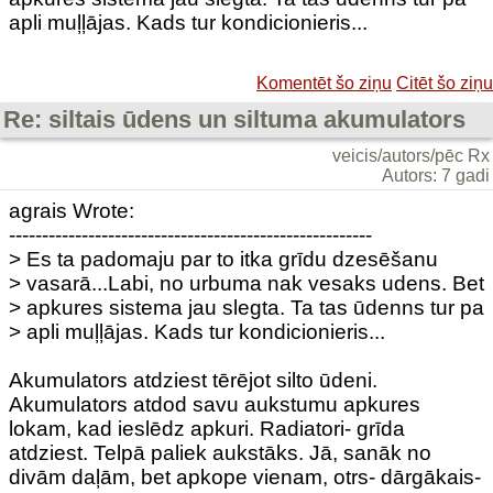
apli muļļājas. Kads tur kondicionieris...
Komentēt šo ziņu
Citēt šo ziņu
Re: siltais ūdens un siltuma akumulators
veicis/autors/pēc Rx
Autors: 7 gadi
agrais Wrote:
-------------------------------------------------------
> Es ta padomaju par to itka grīdu dzesēšanu
> vasarā...Labi, no urbuma nak vesaks udens. Bet
> apkures sistema jau slegta. Ta tas ūdenns tur pa
> apli muļļājas. Kads tur kondicionieris...
Akumulators atdziest tērējot silto ūdeni.
Akumulators atdod savu aukstumu apkures
lokam, kad ieslēdz apkuri. Radiatori- grīda
atdziest. Telpā paliek aukstāks. Jā, sanāk no
divām daļām, bet apkope vienam, otrs- dārgākais-