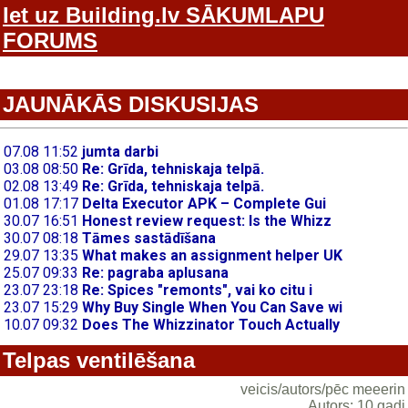
Iet uz Building.lv SĀKUMLAPU
FORUMS
JAUNĀKĀS DISKUSIJAS
Telpas ventilēšana
veicis/autors/pēc meeerin
Autors: 10 gadi