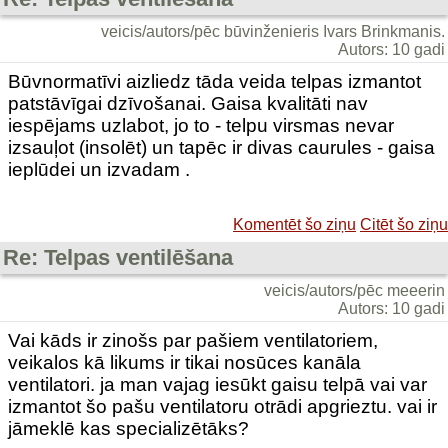
veicis/autors/pēc būvinženieris Ivars Brinkmanis.
Autors: 10 gadi
Būvnormatīvi aizliedz tāda veida telpas izmantot
patstāvīgai dzīvošanai. Gaisa kvalitāti nav
iespējams uzlabot, jo to - telpu virsmas nevar
izsauļot (insolēt) un tapēc ir divas caurules - gaisa
ieplūdei un izvadam .
Komentēt šo ziņu
Citēt šo ziņu
Re: Telpas ventilēšana
veicis/autors/pēc meeerin
Autors: 10 gadi
Vai kāds ir zinošs par pašiem ventilatoriem,
veikalos kā likums ir tikai nosūces kanāla
ventilatori. ja man vajag iesūkt gaisu telpā vai var
izmantot šo pašu ventilatoru otrādi apgrieztu. vai ir
jāmeklē kas specializētāks?