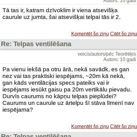
Autors: 10 gadi
Tā tas ir, katram dzīvoklim ir viena atsevišķa
caurule uz jumta, šai atsevišķai telpai tās ir 2.
Komentēt šo ziņu
Citēt šo ziņu
Re: Telpas ventilēšana
veicis/autors/pēc Teorētiķis
Autors: 10 gadi
Pa vienu iekšā pa otru ārā, nekā savādk, es gan
nez vai tas praktiski iespējams, ~20m kā nekā,
gan kāds ventilācijas specs pateiks vai ir
iespējams iesūkt gaisu pa 20m vertikālu pievadu.
Durvīs caurums no kāpņu telpas pieplūdei?
Caurums un caurule uz ārtelpu šī stāva līmenī nav
iespējama?
Komentēt šo ziņu
Citēt šo ziņu
Re: Telpas ventilēšana