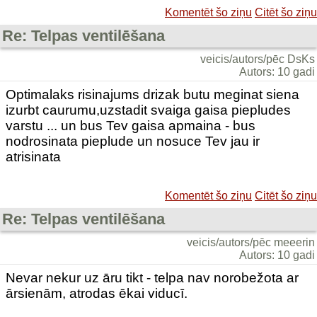
Komentēt šo ziņu
Citēt šo ziņu
Re: Telpas ventilēšana
veicis/autors/pēc DsKs
Autors: 10 gadi
Optimalaks risinajums drizak butu meginat siena
izurbt caurumu,uzstadit svaiga gaisa piepludes
varstu ... un bus Tev gaisa apmaina - bus
nodrosinata pieplude un nosuce Tev jau ir
atrisinata
Komentēt šo ziņu
Citēt šo ziņu
Re: Telpas ventilēšana
veicis/autors/pēc meeerin
Autors: 10 gadi
Nevar nekur uz āru tikt - telpa nav norobežota ar
ārsienām, atrodas ēkai viducī.