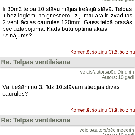
Ir 30m2 telpa 10 stāvu mājas trešajā stāvā. Telpas
ir bez logiem, no griestiem uz jumtu ārā ir izvadītas
2 ventilācijas caurules 120mm. Gaiss telpā prasās
pēc uzlabojuma. Kāds būtu optimālākais
risinājums?
Komentēt šo ziņu
Citēt šo ziņu
Re: Telpas ventilēšana
veicis/autors/pēc Dindirin
Autors: 10 gadi
Vai tiešām no 3. līdz 10.stāvam stiepjas divas
caurules?
Komentēt šo ziņu
Citēt šo ziņu
Re: Telpas ventilēšana
veicis/autors/pēc meeerin