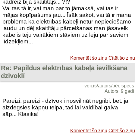
kādreiz bija skaitītājs... ?!?
Vai tas tā ir, vai man par to jāmaksā, vai tas ir
mājas kopīpašums jau... Īsāk sakot, vai tā ir mana
problēma ka elektrības kabeļi netur nepieciešamo
jaudu un dēļ skaitītāju pārcelšanas man jāsavelk
kabelis teju vairākiem stāviem uz leju par saviem
līdzekļiem...
Komentēt šo ziņu
Citēt šo ziņu
Re: Papildus elektrības kabeļa ievilkšana
dzīvoklī
veicis/autors/pēc specs
Autors: 9 gadi
Pareizi, pareizi - dzīvokli nosvilināt negribi, bet, ja
aizdegsies kāpņu telpa, tad lai valdībai galva
sāp... Klasika!
Komentēt šo ziņu
Citēt šo ziņu