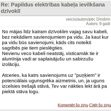
Re: Papildus elektrības kabeļa ievilkšana
dzīvoklī
veicis/autors/pēc Dindirin
Autors: 9 gadi
No mājas līdz katram dzīvoklim vajag savu kabeli,
bez nekādiem savienojumiem pa vidu. Ja kaut kur
pa vidu būs savienojumi, kāds cits noteikti
sagribēs pie tiem pieslēgties.
Nevienu veco kabeli neatstāj, visticamāk tie ir
alumīnija vadi ar saplaisājušu un sabirzušu
izolāciju.
Atceries, ka katrs savienojums uz "puņķiem" ir
potenciālais ugunsgrēka aizmetnis, un, ja uguns
izcelsies trešajā stāvā, Tev var nākties lekt ārā pa
piektā stāva logu.
Komentēt šo ziņu
Citēt šo ziņu