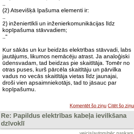
..
(2) Atsevišķā īpašuma elementi ir:
..
2) inženiertīkli un inženierkomunikācijas līdz
kopīpašuma stāvvadiem;
.."
Kur sākās un kur beidzās elektrības stāvvadi, labs
jautājums, likumos nemācēju atrast. Ja analoģiski
ūdensvadam, tad beidzas pie skaitītāja. Tomēr no
otras puses, kurš pārcēla skaitītāju un pārvilka
vadus no vecās skaitītāja vietas līdz jaunajai,
droši vien apsaimniekotājs, tad to jāsauc par
kopīpašumu.
Komentēt šo ziņu
Citēt šo ziņu
Re: Papildus elektrības kabeļa ievilkšana
dzīvoklī
veicis/autors/pēc paskars