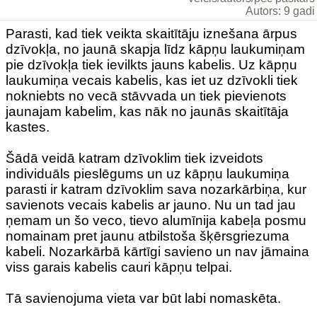
Autors: 9 gadi
Parasti, kad tiek veikta skaitītāju iznešana ārpus
dzīvokļa, no jaunā skapja līdz kāpņu laukumiņam
pie dzīvokļa tiek ievilkts jauns kabelis. Uz kāpņu
laukumiņa vecais kabelis, kas iet uz dzīvokli tiek
nokniebts no vecā stāvvada un tiek pievienots
jaunajam kabelim, kas nāk no jaunās skaitītāja
kastes.
Šādā veidā katram dzīvoklim tiek izveidots
individuāls pieslēgums un uz kāpņu laukumiņa
parasti ir katram dzīvoklim sava nozarkārbiņa, kur
savienots vecais kabelis ar jauno. Nu un tad jau
ņemam un šo veco, tievo alumīnija kabeļa posmu
nomainam pret jaunu atbilstoša šķērsgriezuma
kabeli. Nozarkārbā kārtīgi savieno un nav jāmaina
viss garais kabelis cauri kāpņu telpai.
Tā savienojuma vieta var būt labi nomaskēta.