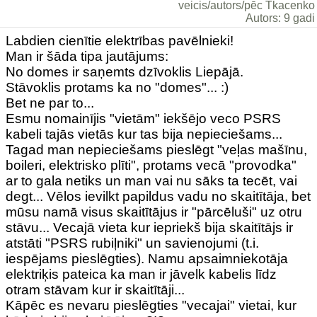
veicis/autors/pēc Tkacenko
Autors: 9 gadi
Labdien cienītie elektrības pavēlnieki!
Man ir šāda tipa jautājums:
No domes ir saņemts dzīvoklis Liepājā.
Stāvoklis protams ka no "domes"... :)
Bet ne par to...
Esmu nomainījis "vietām" iekšējo veco PSRS
kabeli tajās vietās kur tas bija nepieciešams...
Tagad man nepieciešams pieslēgt "veļas mašīnu,
boileri, elektrisko plīti", protams vecā "provodka"
ar to gala netiks un man vai nu sāks ta tecēt, vai
degt... Vēlos ievilkt papildus vadu no skaitītāja, bet
mūsu namā visus skaitītājus ir "pārcēluši" uz otru
stāvu... Vecajā vieta kur iepriekš bija skaitītājs ir
atstāti "PSRS rubiļniki" un savienojumi (t.i.
iespējams pieslēgties). Namu apsaimniekotāja
elektriķis pateica ka man ir jāvelk kabelis līdz
otram stāvam kur ir skaitītāji...
Kāpēc es nevaru pieslēgties "vecajai" vietai, kur