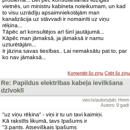
vietnēs, un ministru kabineta noteikumam, un kad
to visu uzrādīju apsaimniekotājām man
kanalizācija uz stāvvadi ir nomainīti uz viņu
rēķina...
Tāpēc arī konsultējos arī šinī jautājumā...
Kāpēc man jāmaksā, ja jāmaksā ir namu
uzturētājām...
Ir jāzina savas tiesības.. Lai nemaksātu pat to, par
ko nav jāmaksā...
Komentēt šo ziņu
Citēt šo ziņu
Re: Papildus elektrības kabeļa ievilkšana
dzīvoklī
veicis/autors/pēc Hmm
Autors: 9 gadi
"uz viņu rēķina" - viņi ir tu un tavi kaimiņi.
Kā rakstīts likumā, tavs īpašums ir
"3.pants. Atsevišķais īpašums