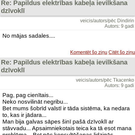
Re: Papildus elektrības kabeļa ievilkšana
dzīvoklī
veicis/autors/pēc Dindirin
Autors: 9 gadi
No mājas sadales....
Komentēt šo ziņu
Citēt šo ziņu
Re: Papildus elektrības kabeļa ievilkšana
dzīvoklī
veicis/autors/pēc Tkacenko
Autors: 9 gadi
Pag, pag cienītais...
Neko nosvilināt negribu...
Bet mums šobrīd valstī ir tāda sistēma, ka nedara
to, kas ir jādara...
Man bija galvas sāpes šinī pašā dzīvoklī ar
stāvvadu... Apsaimniekotais teica ka tā esot mana
problēma... Bet pēc konsultēšanas lidzigās