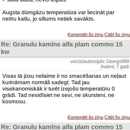
Augsta dūmgāzu temperatūra var liecināt par
netīru katlu, jo siltums netiek savākts.
Komentēt šo ziņu
Citēt šo ziņu
Re: Granulu kamīns alfa plam commo 15
kw
veicis/autors/pēc Georgs999
Autors: 7 gadi
Visas tā jūsu nelaime ir no smacēšanas un neļaut
kurināmam normāli sadegt. Tad jau
visekanomiskāk ir turēt izejošo temperatūru 0
grādi. Tad nesidīsiet ne sevi, ne skursteni, ne
kosmosu.
Komentēt šo ziņu
Citēt šo ziņu
Re: Granulu kamīns alfa plam commo 15