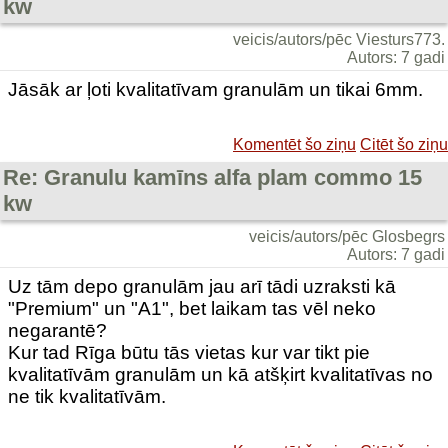
kw
veicis/autors/pēc Viesturs773.
Autors: 7 gadi
Jāsāk ar ļoti kvalitatīvam granulām un tikai 6mm.
Komentēt šo ziņu
Citēt šo ziņu
Re: Granulu kamīns alfa plam commo 15
kw
veicis/autors/pēc Glosbegrs
Autors: 7 gadi
Uz tām depo granulām jau arī tādi uzraksti kā
"Premium" un "A1", bet laikam tas vēl neko
negarantē?
Kur tad Rīga būtu tās vietas kur var tikt pie
kvalitatīvām granulām un kā atšķirt kvalitatīvas no
ne tik kvalitatīvām.