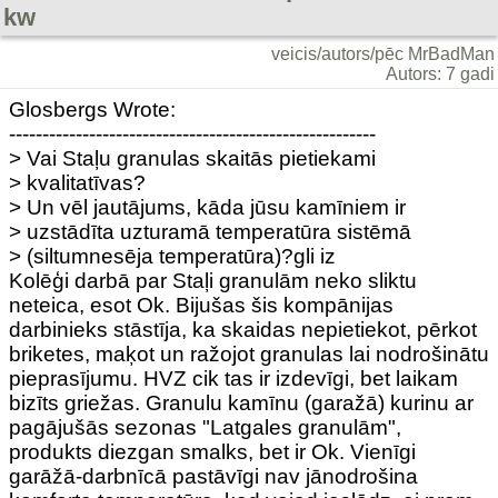
kw
veicis/autors/pēc MrBadMan
Autors: 7 gadi
Glosbergs Wrote:
-------------------------------------------------------
> Vai Staļu granulas skaitās pietiekami
> kvalitatīvas?
> Un vēl jautājums, kāda jūsu kamīniem ir
> uzstādīta uzturamā temperatūra sistēmā
> (siltumnesēja temperatūra)?gli iz
Kolēģi darbā par Staļi granulām neko sliktu
neteica, esot Ok. Bijušas šis kompānijas
darbinieks stāstīja, ka skaidas nepietiekot, pērkot
briketes, maķot un ražojot granulas lai nodrošinātu
pieprasījumu. HVZ cik tas ir izdevīgi, bet laikam
bizīts griežas. Granulu kamīnu (garažā) kurinu ar
pagājušās sezonas "Latgales granulām",
produkts diezgan smalks, bet ir Ok. Vienīgi
garāžā-darbnīcā pastāvīgi nav jānodrošina