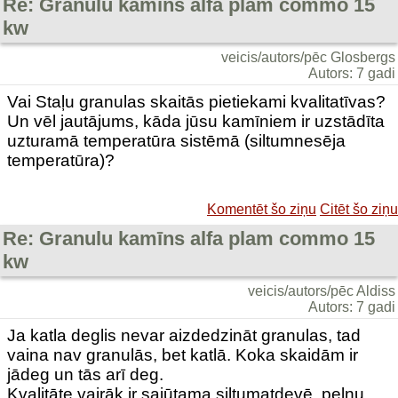
Re: Granulu kamīns alfa plam commo 15
kw
veicis/autors/pēc Glosbergs
Autors: 7 gadi
Vai Staļu granulas skaitās pietiekami kvalitatīvas?
Un vēl jautājums, kāda jūsu kamīniem ir uzstādīta
uzturamā temperatūra sistēmā (siltumnesēja
temperatūra)?
Komentēt šo ziņu
Citēt šo ziņu
Re: Granulu kamīns alfa plam commo 15
kw
veicis/autors/pēc Aldiss
Autors: 7 gadi
Ja katla deglis nevar aizdedzināt granulas, tad
vaina nav granulās, bet katlā. Koka skaidām ir
jādeg un tās arī deg.
Kvalitāte vairāk ir sajūtama siltumatdevē, pelnu