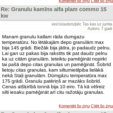
Komentēt šo ziņu
Citēt šo ziņu
Re: Granulu kamīns alfa plam commo 15
kw
veicis/autors/pēc Tas kas uz jumta
Autors: 7 gadi
Manam granulu katlam rāda dumgazu
temperatūru. No lētākajām depo granulām max
bija 145 grādi. Biežāk bija jātīra, jo padaudz pelnu.
Lai gan uz pakas bija rakstīts tik pat daudz pelnu
ka uz citām granulām. Ieteiktu pamēģināt nopirkt
tai pašā depo citas granulas un pamēģināt. Šobrīd
lietoju citas granulas, kam siltumietilpiba lielākā
nekā Staļi granulām. Dūmgāzu temperatūra max
175 grādi. Granulu patēriņš ar mazāks šobrīd.
Cenas atšķirībā tonnā bija 10 eiro. Tā kā vēlreiz
silti iesaku pamēģināt arī citu ražotāju granulas.
Komentēt šo ziņu
Citēt šo ziņu