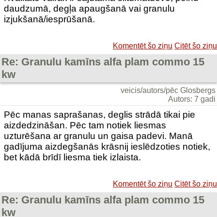
daudzumā, degļa apaugšanā vai granulu
izjukšanā/iesprūšanā.
Komentēt šo ziņu
Citēt šo ziņu
Re: Granulu kamīns alfa plam commo 15
kw
veicis/autors/pēc Glosbergs
Autors: 7 gadi
Pēc manas saprašanas, deglis strādā tikai pie
aizdedzināšan. Pēc tam notiek liesmas
uzturēšana ar granulu un gaisa padevi. Manā
gadījuma aizdegšanās krāsnij ieslēdzoties notiek,
bet kādā brīdī liesma tiek izlaista.
Komentēt šo ziņu
Citēt šo ziņu
Re: Granulu kamīns alfa plam commo 15
kw