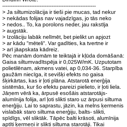
-------------------------------------------------------
> Ja siltumizolācija ir tieši pie mucas, tad nekur
> nekādas folijas nav vajadzīgas, jo tās neko
> nedos.. To, ka porolons neder, jau rakstīja
> augstāk.
> Izolāciju labāk nelīmēt, bet pielikt un apjozt
> ar kādu "mēteli". Var gadīties, ka tvertne ir
> arī jāapskata kādreiz.
Pēc manām domām te teiktajā ir kļūda domāšanā:
Gaisa siltumvadītspēja ir 0,025W/mK. Uzputotam
polietilēnam, akmens vatei, ap 0,034-36. Starpība
gaužām niecīga, it sevišķi efekts no gaisa
šķirkārtas, kas ir ļoti plāna. Atstarotā enerģija
sistēmās, kur šo efektu pareizi pielieto, ir ļoti liela.
Jāņem vērā ka, ārpusē esošāis atstarotājs-
alumīnija folija, arī ļoti slikti staro uz ārpusi siltuma
enerģiju. Lai to saprastu, jāzin, ka melns ķermenis
vislabāk staro siltuma enerģiju, balts- slikti,
spīdīgs, vēl sliktāk. Tāpēc balti krāsoti, alumīnija
aptīti ķermeņi ir slikti siltuma starotāji. Tikai