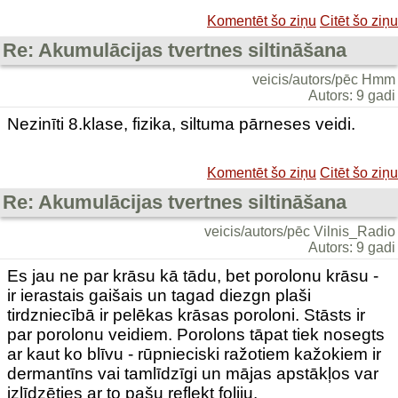
Komentēt šo ziņu
Citēt šo ziņu
Re: Akumulācijas tvertnes siltināšana
veicis/autors/pēc Hmm
Autors: 9 gadi
Nezinīti 8.klase, fizika, siltuma pārneses veidi.
Komentēt šo ziņu
Citēt šo ziņu
Re: Akumulācijas tvertnes siltināšana
veicis/autors/pēc Vilnis_Radio
Autors: 9 gadi
Es jau ne par krāsu kā tādu, bet porolonu krāsu -
ir ierastais gaišais un tagad diezgn plaši
tirdzniecībā ir pelēkas krāsas poroloni. Stāsts ir
par porolonu veidiem. Porolons tāpat tiek nosegts
ar kaut ko blīvu - rūpnieciski ražotiem kažokiem ir
dermantīns vai tamlīdzīgi un mājas apstākļos var
izlīdzēties ar to pašu reflekt foliju.