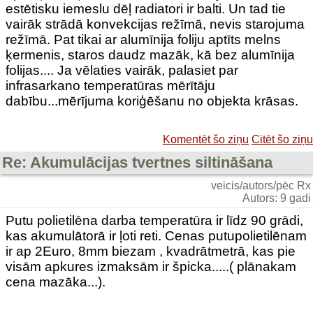
estētisku iemeslu dēļ radiatori ir balti. Un tad tie
vairāk strādā konvekcijas režīmā, nevis starojuma
režīmā. Pat tikai ar alumīnija foliju aptīts melns
ķermenis, staros daudz mazāk, kā bez alumīnija
folijas.... Ja vēlaties vairāk, palasiet par
infrasarkano temperatūras mērītāju
dabību...mērījuma koriģēšanu no objekta krāsas.
Komentēt šo ziņu
Citēt šo ziņu
Re: Akumulācijas tvertnes siltināšana
veicis/autors/pēc Rx
Autors: 9 gadi
Putu polietilēna darba temperatūra ir līdz 90 grādi,
kas akumulātorā ir ļoti reti. Cenas putupolietilēnam
ir ap 2Euro, 8mm biezam , kvadrātmetrā, kas pie
visām apkures izmaksām ir špicka.....( plānakam
cena mazāka...).