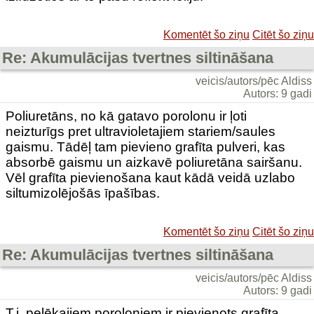
Komentēt šo ziņu
Citēt šo ziņu
Re: Akumulācijas tvertnes siltināšana
veicis/autors/pēc Aldiss
Autors: 9 gadi
Poliuretāns, no kā gatavo porolonu ir ļoti
neizturīgs pret ultravioletajiem stariem/saules
gaismu. Tādēļ tam pievieno grafīta pulveri, kas
absorbē gaismu un aizkavē poliuretāna sairšanu.
Vēl grafīta pievienošana kaut kādā veidā uzlabo
siltumizolējošās īpašības.
Komentēt šo ziņu
Citēt šo ziņu
Re: Akumulācijas tvertnes siltināšana
veicis/autors/pēc Aldiss
Autors: 9 gadi
T.i, pelēkajiem poroloniem ir pievienots grafīta