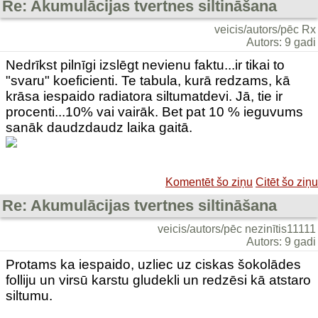
Re: Akumulācijas tvertnes siltināšana
veicis/autors/pēc Rx
Autors: 9 gadi
Nedrīkst pilnīgi izslēgt nevienu faktu...ir tikai to
"svaru" koeficienti. Te tabula, kurā redzams, kā
krāsa iespaido radiatora siltumatdevi. Jā, tie ir
procenti...10% vai vairāk. Bet pat 10 % ieguvums
sanāk daudzdaudz laika gaitā.
Komentēt šo ziņu
Citēt šo ziņu
Re: Akumulācijas tvertnes siltināšana
veicis/autors/pēc nezinītis11111
Autors: 9 gadi
Protams ka iespaido, uzliec uz ciskas šokolādes
folliju un virsū karstu gludekli un redzēsi kā atstaro
siltumu.