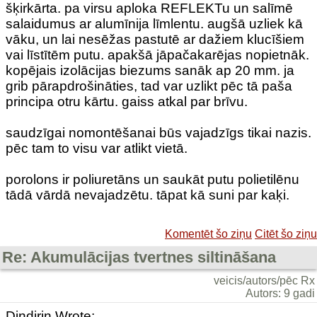
šķirkārta. pa virsu aploka REFLEKTu un salīmē
salaidumus ar alumīnija līmlentu. augšā uzliek kā
vāku, un lai nesēžas pastutē ar dažiem klucīšiem
vai līstītēm putu. apakšā jāpačakarējas nopietnāk.
kopējais izolācijas biezums sanāk ap 20 mm. ja
grib pārapdrošināties, tad var uzlikt pēc tā paša
principa otru kārtu. gaiss atkal par brīvu.
saudzīgai nomontēšanai būs vajadzīgs tikai nazis.
pēc tam to visu var atlikt vietā.
porolons ir poliuretāns un saukāt putu polietilēnu
tādā vārdā nevajadzētu. tāpat kā suni par kaķi.
Komentēt šo ziņu
Citēt šo ziņu
Re: Akumulācijas tvertnes siltināšana
veicis/autors/pēc Rx
Autors: 9 gadi
Dindirin Wrote: