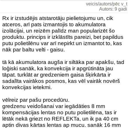
veicis/autors/pēc v_t
Autors: 9 gadi
Rx ir izstudējis atstarotāju pielietojumu un, cik
atceros, arī pats izmantojis to akumulatora
izolācijai, un reizēm palīdz man popularizēt šo
produktu. princips ir izklāstīts pareizi, bet papildus
putu polietilēnu var arī nepirkt un izmantot to, kas
nāk par baltu velti - gaisu.
tā kā akumulatora augša ir siltāka par apakšu, tad
loģiski sanāk, ka konvekcija ir apgrūtināta jau
tāpat. turklāt ar gredzeniem gaisa šķirkārta ir
sadalīta vairākos posmos, kas vēl vairāk novērš
konvekcijas ietekmi.
vēlreiz par pašu procedūru.
gredzenu veidošanai var iegādāties 8 mm
kompensācijas lentas no putu polietilēna, tas ir
lētāk nekā griezt no REFLEKTa, un ik pa 40 cm
aptin divas kārtas lentas ap mucu. sanāk 16 mm