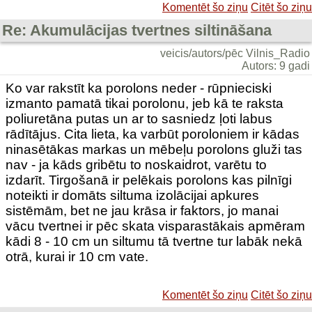
Komentēt šo ziņu
Citēt šo ziņu
Re: Akumulācijas tvertnes siltināšana
veicis/autors/pēc Vilnis_Radio
Autors: 9 gadi
Ko var rakstīt ka porolons neder - rūpnieciski
izmanto pamatā tikai porolonu, jeb kā te raksta
poliuretāna putas un ar to sasniedz ļoti labus
rādītājus. Cita lieta, ka varbūt poroloniem ir kādas
ninasētākas markas un mēbeļu porolons gluži tas
nav - ja kāds gribētu to noskaidrot, varētu to
izdarīt. Tirgošanā ir pelēkais porolons kas pilnīgi
noteikti ir domāts siltuma izolācijai apkures
sistēmām, bet ne jau krāsa ir faktors, jo manai
vācu tvertnei ir pēc skata visparastākais apmēram
kādi 8 - 10 cm un siltumu tā tvertne tur labāk nekā
otrā, kurai ir 10 cm vate.
Komentēt šo ziņu
Citēt šo ziņu