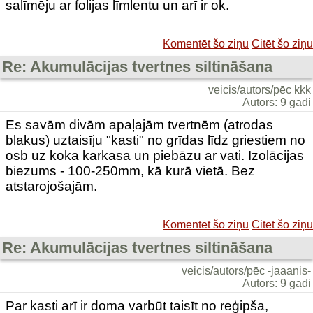
salīmēju ar folijas līmlentu un arī ir ok.
Komentēt šo ziņu
Citēt šo ziņu
Re: Akumulācijas tvertnes siltināšana
veicis/autors/pēc kkk
Autors: 9 gadi
Es savām divām apaļajām tvertnēm (atrodas
blakus) uztaisīju "kasti" no grīdas līdz griestiem no
osb uz koka karkasa un piebāzu ar vati. Izolācijas
biezums - 100-250mm, kā kurā vietā. Bez
atstarojošajām.
Komentēt šo ziņu
Citēt šo ziņu
Re: Akumulācijas tvertnes siltināšana
veicis/autors/pēc -jaaanis-
Autors: 9 gadi
Par kasti arī ir doma varbūt taisīt no reģipša,