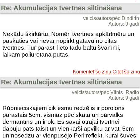
Re: Akumulācijas tvertnes siltināšana
veicis/autors/pēc Dindirin
Autors: 9 gadi
Nekādu šķirkārtu. Nomēri tvertnes apkārtmēru un
paskaties vai nevar nopirkt gatavu no citas
tvertnes. Tur parasti lieto tādu baltu švammi,
laikam poliuretāna putas.
Komentēt šo ziņu
Citēt šo ziņu
Re: Akumulācijas tvertnes siltināšana
veicis/autors/pēc Vilnis_Radio
Autors: 9 gadi
Rūpnieciskajiem cik esmu redzējis ir porolons
parastais 5cm, vismaz pēc skata un pārvalks
dermantīns un ir ok. Es savai otrajai tvertnei
dabūju pats taisīt un vienkārši apvilku ar vati 5cm
un nosedzu ar vienpusējo Peri reflekt, kurai šuves