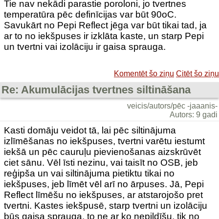
Tie nav nekādi parastie poroloni, jo tvertnes
temperatūra pēc definīcijas var būt 90oC.
Savukārt no Pepi Reflect jēga var būt tikai tad, ja
ar to no iekšpuses ir izklāta kaste, un starp Pepi
un tvertni vai izolāciju ir gaisa sprauga.
Komentēt šo ziņu
Citēt šo ziņu
Re: Akumulācijas tvertnes siltināšana
veicis/autors/pēc -jaaanis-
Autors: 9 gadi
Kasti domāju veidot tā, lai pēc siltinājuma
izlīmēšanas no iekšpuses, tvertni varētu iestumt
iekšā un pēc cauruļu pievienošanas aizskrūvēt
ciet sānu. Vēl īsti nezinu, vai taisīt no OSB, jeb
reģipša un vai siltinājuma pietiktu tikai no
iekšpuses, jeb līmēt vēl arī no ārpuses. Jā, Pepi
Reflect līmēšu no iekšpuses, ar atstarojošo pret
tvertni. Kastes iekšpusē, starp tvertni un izolāciju
būs gaisa sprauga, to ne ar ko nepildīšu, tik no