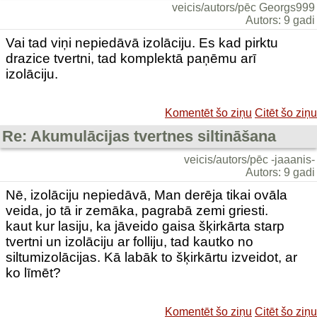
veicis/autors/pēc Georgs999
Autors: 9 gadi
Vai tad viņi nepiedāvā izolāciju. Es kad pirktu
drazice tvertni, tad komplektā paņēmu arī
izolāciju.
Komentēt šo ziņu
Citēt šo ziņu
Re: Akumulācijas tvertnes siltināšana
veicis/autors/pēc -jaaanis-
Autors: 9 gadi
Nē, izolāciju nepiedāvā, Man derēja tikai ovāla
veida, jo tā ir zemāka, pagrabā zemi griesti.
kaut kur lasiju, ka jāveido gaisa šķirkārta starp
tvertni un izolāciju ar folliju, tad kautko no
siltumizolācijas. Kā labāk to šķirkārtu izveidot, ar
ko līmēt?
Komentēt šo ziņu
Citēt šo ziņu