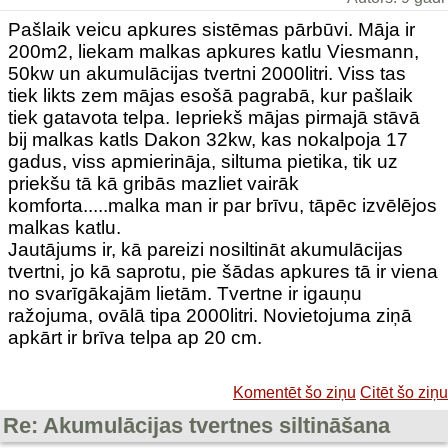
Pašlaik veicu apkures sistēmas pārbūvi. Māja ir
200m2, liekam malkas apkures katlu Viesmann,
50kw un akumulācijas tvertni 2000litri. Viss tas
tiek likts zem mājas esošā pagrabā, kur pašlaik
tiek gatavota telpa. Iepriekš mājas pirmajā stāvā
bij malkas katls Dakon 32kw, kas nokalpoja 17
gadus, viss apmierināja, siltuma pietika, tik uz
priekšu tā kā gribās mazliet vairāk
komforta.....malka man ir par brīvu, tāpēc izvēlējos
malkas katlu.
Jautājums ir, kā pareizi nosiltināt akumulācijas
tvertni, jo kā saprotu, pie šādas apkures tā ir viena
no svarīgākajām lietām. Tvertne ir igauņu
ražojuma, ovālā tipa 2000litri. Novietojuma ziņā
apkārt ir brīva telpa ap 20 cm.
Komentēt šo ziņu
Citēt šo ziņu
Re: Akumulācijas tvertnes siltināšana