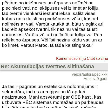
pēctam no iekšpuses un ārpuses nolīmēt ar
piecinieci vati, no iekšpuses vēl izlīmēt ar folliju,
tad tvertni vienkārši iestumt iekšā, salikt visas
trubas un uztaisīt no priekšpuses vāku, kas arī
nolīmēts ar vati. Varbūt kautkā tā, būtu vieglāk arī
kādreiz apsekot tvertni, tik nezinu vai tas tā īsti
darbosies. Varētu vēl arī nolīmēt ar folliju vai Peri
reflekt no ārpuses. Vēl īsti nezinu kādu vati un ar
ko līmēt. Varbūt Paroc, tā tāda kā stingrāka?
Komentēt šo ziņu
Citēt šo ziņu
Re: Akumulācijas tvertnes siltināšana
veicis/autors/pēc kkk
Autors: 9 gadi
Ja tas ir pagrabs un estētiskais noformējums ir
sekundārs, tad es ar reģipsi un tā apdari
neaizrautos. Mani apsvērumi par OSB kasti, kas
uzbūvēta PĒC sistēmas montāžas un pārbaudes
bija tādi: man tur bieži garām jāstaigā, reģipša