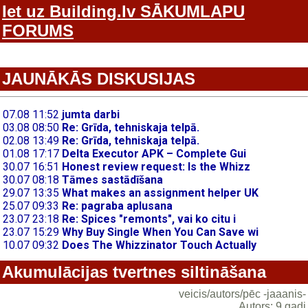
Iet uz Building.lv SĀKUMLAPU
FORUMS
JAUNĀKĀS DISKUSIJAS
Akumulācijas tvertnes siltināšana
veicis/autors/pēc -jaaanis-
Autors: 9 gadi