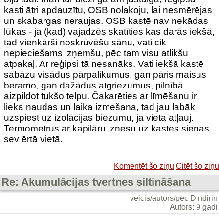
kasti ātri apdauzītu, OSB nolakoju, lai nesmērējas
un skabargas neraujas. OSB kastē nav nekādas
lūkas - ja (kad) vajadzēs skatīties kas darās iekšā,
tad vienkārši noskrūvēšu sānu, vati cik
nepieciešams izņemšu, pēc tam visu atlikšu
atpakaļ. Ar reģipsi tā nesanāks. Vati iekšā kastē
sabāzu visādus pārpalikumus, gan pāris maisus
beramo, gan dažādus atgriezumus, pilnībā
aizpildot tukšo telpu. Čakarēties ar līmēšanu ir
lieka naudas un laika izmešana, tad jau labāk
uzspiest uz izolācijas biezumu, ja vieta atļauj.
Termometrus ar kapilāru iznesu uz kastes sienas
sev ērtā vietā.
Komentēt šo ziņu
Citēt šo ziņu
Re: Akumulācijas tvertnes siltināšana
veicis/autors/pēc Dindirin
Autors: 9 gadi