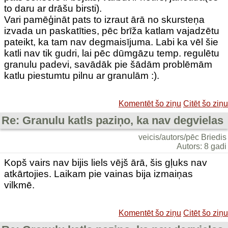
to daru ar drāšu birsti).
Vari pamēģināt pats to izraut ārā no skursteņa
izvada un paskatīties, pēc brīža katlam vajadzētu
pateikt, ka tam nav degmaisījuma. Labi ka vēl šie
katli nav tik gudri, lai pēc dūmgāzu temp. regulētu
granulu padevi, savādāk pie šādām problēmām
katlu piestumtu pilnu ar granulām :).
Komentēt šo ziņu
Citēt šo ziņu
Re: Granulu katls paziņo, ka nav degvielas
veicis/autors/pēc Briedis
Autors: 8 gadi
Kopš vairs nav bijis liels vējš ārā, šis gļuks nav
atkārtojies. Laikam pie vainas bija izmaiņas
vilkmē.
Komentēt šo ziņu
Citēt šo ziņu