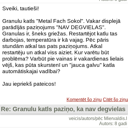
Sveiki, tautieši!
Granulu katls "Metal Fach Sokol". Vakar displejā
parādījās paziņojums "NAV DEGVIELAS".
Granulas ir, šneks griežas. Restartējot katlu tas
darbojas, temperatūra ir kā vajag. Pēc pāris
stundām atkal tas pats paziņojums. Atkal
restartēju un atkal viss aiziet. Kur varētu būt
problēma? Varbūt pie vainas ir vakardienas lielais
vējš, kas pūta skurstenī un "jauca galvu" katla
automātiskajai vadībai?
Jau iepriekš pateicos!
Komentēt šo ziņu
Citēt šo ziņu
Re: Granulu katls paziņo, ka nav degvielas
veicis/autors/pēc Miervaldis.l
Autors: 8 gadi