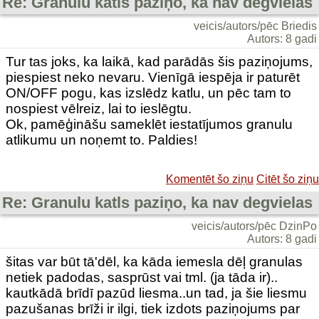
Re: Granulu katls paziņo, ka nav degvielas
veicis/autors/pēc Briedis
Autors: 8 gadi
Tur tas joks, ka laikā, kad parādās šis paziņojums,
piespiest neko nevaru. Vienīgā iespēja ir paturēt
ON/OFF pogu, kas izslēdz katlu, un pēc tam to
nospiest vēlreiz, lai to ieslēgtu.
Ok, pamēģināšu sameklēt iestatījumos granulu
atlikumu un noņemt to. Paldies!
Komentēt šo ziņu
Citēt šo ziņu
Re: Granulu katls paziņo, ka nav degvielas
veicis/autors/pēc DzinPo
Autors: 8 gadi
šitas var būt tā'dēl, ka kāda iemesla dēļ granulas
netiek padodas, sasprūst vai tml. (ja tāda ir)..
kautkādā brīdī pazūd liesma..un tad, ja šie liesmu
pazušanas brīži ir ilgi, tiek izdots paziņojums par