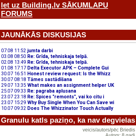
Iet uz Building.lv SĀKUMLAPU
FORUMS
JAUNĀKĀS DISKUSIJAS
Granulu katls paziņo, ka nav degvielas
veicis/autors/pēc Briedis
Autors: 8 gadi