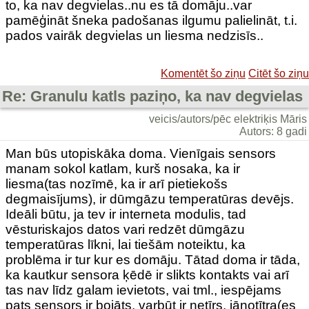
to, ka nav degvielas..nu es tā domāju..var
pamēģināt šneka padošanas ilgumu palielināt, t.i.
pados vairāk degvielas un liesma nedzisīs..
Komentēt šo ziņu
Citēt šo ziņu
Re: Granulu katls paziņo, ka nav degvielas
veicis/autors/pēc elektriķis Māris
Autors: 8 gadi
Man būs utopiskāka doma. Vienīgais sensors
manam sokol katlam, kurš nosaka, ka ir
liesma(tas nozīmē, ka ir arī pietiekošs
degmaisījums), ir dūmgāzu temperatūras devējs.
Ideāli būtu, ja tev ir interneta modulis, tad
vēsturiskajos datos vari redzēt dūmgāzu
temperatūras līkni, lai tiešām noteiktu, ka
problēma ir tur kur es domāju. Tātad doma ir tāda,
ka kautkur sensora ķēdē ir slikts kontakts vai arī
tas nav līdz galam ievietots, vai tml., iespējams
pats sensors ir bojāts, varbūt ir netīrs, jānotītra(es