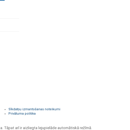
Sīkdatņu izmantošanas noteikumi
Privātuma politika
a. Tāpat arī ir aizliegta lejupielāde automātiskā režīmā.