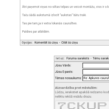
Ātri paņemot viņas no siltas telpas un veicot montāžu, viss ir o.k.
Taču šādā aukstumā izlocīt "aukstas" būtu traki.
Tas pie tam,ja ir extra lokanās caurulītes.
Paldies par atbildēm.
Opcijas:
Komentēt šo ziņu
•
Citēt šo ziņu
Iet uz:
Foruma saraksts
•
Tēmu sarak
Jūsu Vārds:
Jūsu E-pasts:
Tēmas nosaukums:
Aizsardzība pret mēstulēm:
Lūdzu, ierakstiet apakšā redzamo kodu!
neliktu iekšā visādu drazu.
 ********   ******   **    **  **     **  ********  

 **    **  **    **  **   **   **     **  **     ** 

     **    **        **  **    **     **  **     ** 

    **     **        *****     **     **  ********  

   **      **        **  **    **     **  **        

   **      **    **  **   **   **     **  **        

   **       ******   **    **   *******   **        