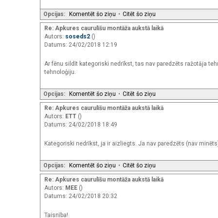
Opcijas:
Komentēt šo ziņu
•
Citēt šo ziņu
Re: Apkures caurulīšu montāža aukstā laikā
Autors:
soseds2
()
Datums: 24/02/2018 12:19
Ar fēnu sildīt kategoriski nedrīkst, tas nav paredzēts ražotāja te
tehnoloģiju.
Opcijas:
Komentēt šo ziņu
•
Citēt šo ziņu
Re: Apkures caurulīšu montāža aukstā laikā
Autors:
ETT
()
Datums: 24/02/2018 18:49
Kategoriski nedrīkst, ja ir aizliegts. Ja nav paredzēts (nav minēts
Opcijas:
Komentēt šo ziņu
•
Citēt šo ziņu
Re: Apkures caurulīšu montāža aukstā laikā
Autors:
MEE
()
Datums: 24/02/2018 20:32
Taisnība!