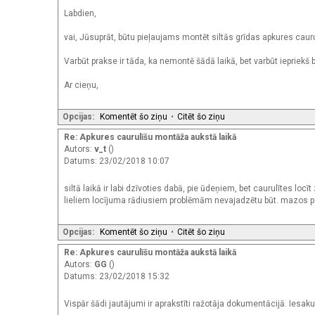
Labdien,
vai, Jūsuprāt, būtu pieļaujams montēt siltās grīdas apkures cauru
Varbūt prakse ir tāda, ka nemontē šādā laikā, bet varbūt iepriekš b
Ar cieņu,
Opcijas:
Komentēt šo ziņu
•
Citēt šo ziņu
Re: Apkures caurulīšu montāža aukstā laikā
Autors:
v_t
()
Datums: 23/02/2018 10:07
siltā laikā ir labi dzīvoties dabā, pie ūdeņiem, bet caurulītes locīt
lieliem locījuma rādiusiem problēmām nevajadzētu būt. mazos pa
Opcijas:
Komentēt šo ziņu
•
Citēt šo ziņu
Re: Apkures caurulīšu montāža aukstā laikā
Autors:
GG
()
Datums: 23/02/2018 15:32
Vispār šādi jautājumi ir aprakstīti ražotāja dokumentācijā. Iesaku 