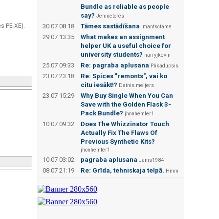
Bundle as reliable as people
say?
Jennietores
es PE-XE).
30.07 08:18
Tāmes sastādīšana
Imantsctame
29.07 13:35
What makes an assignment
helper UK a useful choice for
university students?
harryjkevin
25.07 09:33
Re: pagraba aplusana
Plikadupsis
23.07 23:18
Re: Spices "remonts", vai ko
citu iesākt!?
Dainis.meijers
23.07 15:29
Why Buy Single When You Can
Save with the Golden Flask 3-
Pack Bundle?
jhonhemler1
10.07 09:32
Does The Whizzinator Touch
Actually Fix The Flaws Of
Previous Synthetic Kits?
jhonhemler1
10.07 03:02
pagraba aplusana
Janis1984
08.07 21:19
Re: Grīda, tehniskaja telpā.
Hmm