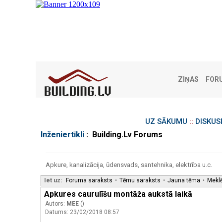
ZIŅAS
FOR
UZ SĀKUMU
::
DISKUS
Inženiertīkli
: Building.Lv Forums
Apkure, kanalizācija, ūdensvads, santehnika, elektrība u.c.
Iet uz:
Foruma saraksts
•
Tēmu saraksts
•
Jauna tēma
•
Mekl
Apkures caurulīšu montāža aukstā laikā
Autors:
MEE
()
Datums: 23/02/2018 08:57