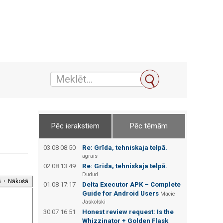
Pēc ierakstiem
Pēc tēmām
03.08 08:50
Re: Grīda, tehniskaja telpā.
agrais
02.08 13:49
Re: Grīda, tehniskaja telpā.
Dudud
ā
•
Nākošā
01.08 17:17
Delta Executor APK – Complete
Guide for Android Users
Macie
Jaskolski
30.07 16:51
Honest review request: Is the
Whizzinator + Golden Flask