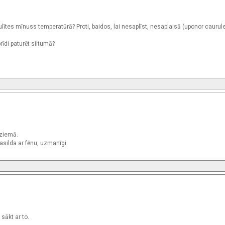
lītes mīnuss temperatūrā? Proti, baidos, lai nesaplīst, nesaplaisā (uponor caurul
rīdi paturēt siltumā?
 ziemā.
silda ar fēnu, uzmanīgi.
sākt ar to.