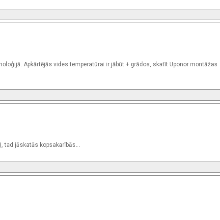
hnoloģijā. Apkārtējās vides temperatūrai ir jābūt + grādos, skatīt Uponor montāžas
), tad jāskatās kopsakarībās...