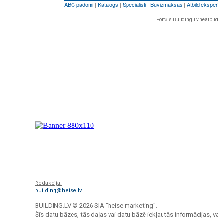
Portāls Building.Lv neatbild 
Redakcija:
building@heise.lv
BUILDING.LV ©
2026 SIA "heise marketing".
Šīs datu bāzes, tās daļas vai datu bāzē iekļautās informācijas, va