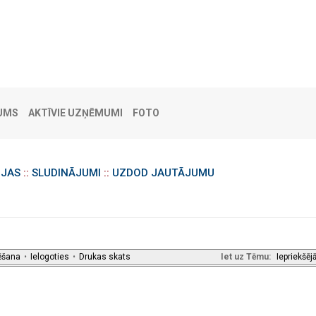
UMS
AKTĪVIE UZŅĒMUMI
FOTO
IJAS
::
SLUDINĀJUMI
::
UZDOD JAUTĀJUMU
ēšana
•
Ielogoties
•
Drukas skats
Iet uz Tēmu:
Iepriekšēj