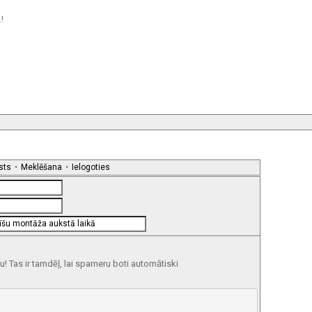
!
sts
•
Meklēšana
•
Ielogoties
 Tas ir tamdēļ, lai spameru boti automātiski