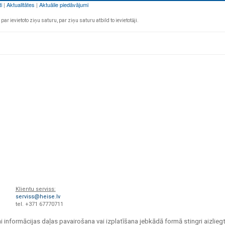
par ievietoto ziņu saturu, par ziņu saturu atbild to ievietotāji.
Klientu serviss:
serviss@heise.lv
tel. +371 67770711
i informācijas daļas pavairošana vai izplatīšana jebkādā formā stingri aizliegt