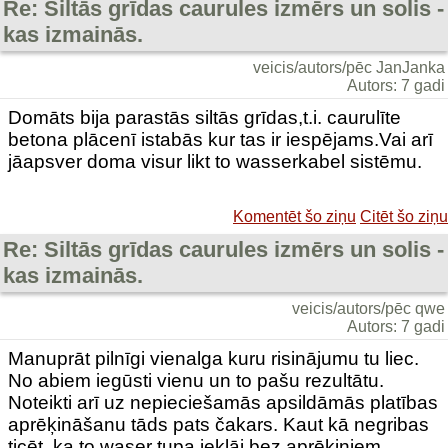
Re: Siltās grīdas caurules izmērs un solis -
kas izmainās.
veicis/autors/pēc JanJanka
Autors: 7 gadi
Domāts bija parastās siltās grīdas,t.i. caurulīte
betona plācenī istabās kur tas ir iespējams.Vai arī
jāapsver doma visur likt to wasserkabel sistēmu.
Komentēt šo ziņu
Citēt šo ziņu
Re: Siltās grīdas caurules izmērs un solis -
kas izmainās.
veicis/autors/pēc qwe
Autors: 7 gadi
Manuprāt pilnīgi vienalga kuru risinājumu tu liec.
No abiem iegūsti vienu un to pašu rezultātu.
Noteikti arī uz nepieciešamās apsildāmās platības
aprēķināšanu tāds pats čakars. Kaut kā negribas
ticēt, ka to waser tupa ieklāj bez aprēķiniem.